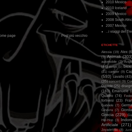
2010 Mexico
2010 Iceland
2009 Mexico
2008 South Afri
2007 Mexico
...i viaggi del Tre
ome page
Post più vecchio
ETICHETTE
Alex
(
Alessia
(19)
Animali
(303
(3)
automobile
(7)
Avigl
bicic
(44)
Belize
(2)
Ca
(21)
camper
(9)
(593)
cavallo
(43)
(35)
concerti
(9)
Cor
Davide
(25)
disegn
(183)
Emanuele
(
Quattro
(74)
Feder
forlivesi
(23)
Fra
Germa
Gabriele
(7)
Giorda
Ginevra
(7)
Grecia
(229)
Gu
Indon
Hip-Hop
(3)
Artificiale
(271)
JoyadeVilla
(8)
Junk