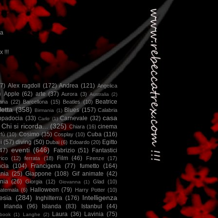
ca
x !!!
67)
Alex ragdoll
(172)
Andrea
(121)
Angelica
)
Apple
(62)
arte
(37)
Aurora
(3)
Australia
(2)
Beatrice
iana
(22)
Barcellona
(15)
Beatles
(10)
letta
(358)
Blues
(157)
Calabria
Birmania
(1)
casa
ppadocia
(33)
Carnevale
(32)
Carlo
(1)
Chi si ricorda...
(325)
cinema
Chiara
(16)
Cosimo
(35)
Cuba
(116)
fù
(10)
Cosplay
(10)
i
(57)
diving
(50)
Egitto
Dubai
(6)
Edoardo
(20)
eventi
(646)
47)
Fabrizio
(51)
Fantastici
Film
(46)
ico
(12)
ferrata
(18)
Firenze
(17)
ncia
(104)
Francigena
(77)
fumetto
(164)
nia
(25)
Giappone
(108)
Gif animate
(42)
nia
(26)
Giorgia
(12)
Glad
(10)
Giovanna
(1)
Halloween
(79)
atemala
(6)
Harry Potter
(10)
esia
(284)
Intelligenza
Inghilterra
(176)
Irlanda
(96)
Islanda
(83)
Istanbul
(44)
Laura
(36)
Lavinia
(75)
book
(1)
Langhe
(2)