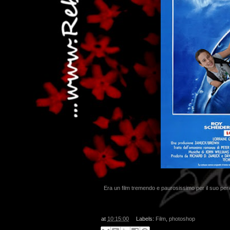
Era un film tremendo e paurosissimo per il suo p
at
10:15:00
Labels:
Film
,
photoshop