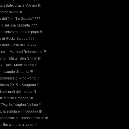
a estate: grazie Martina !!!
f the World !!!
rda del film: "Lo Squalo" ???
ne o sei una gazzella ???
iorni senza mamma e papà !!!
rda di Rocky Balboa ???
rda della Cosa dei F4 ???
nisce la Martina&Rebecca co. !!!
ignori, Mister Ben Grimm !!!
x, 100% Made in Italy !!!
r il saggio di danza !!!
mpionessa di Ping Pong !!!
i danza 2015 a Sangano !!!
di sui prati del mondo !!!
te di tutto il mondo !!!!
co "Psycho" cugino Andrea !!!
 la scuola è finitaaaaaa !!!
 Rebecche sul masso erratico !!!
o, the world is a game !!!