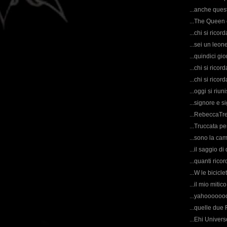
...anche quest
...The Queen o
...chi si rico
...sei un leo
...quindici g
...chi si rico
...chi si rico
...oggi si riu
...signore e s
...RebeccaTre
...Truccata pe
...sono la ca
...il saggio d
...quanti ricor
...W le biciclet
...il mio miti
...yahooooooo,
...quelle due
...Ehi Univers