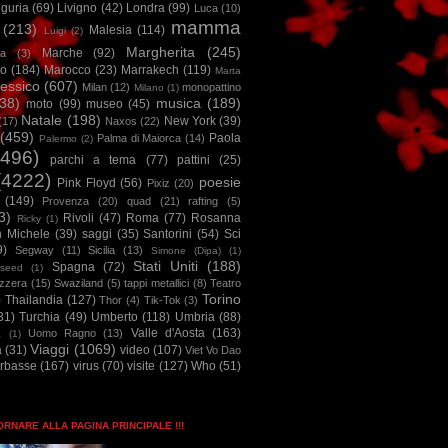
iguria
(69)
Livigno
(42)
Londra
(99)
Luca
(10)
mamma
(213)
Malesia
(114)
Luigi
(2)
Margherita
(245)
Marche
(92)
a
(3)
io
(184)
Marocco
(23)
Marrakech
(119)
Marta
essico
(607)
Milan
(12)
monopattino
Milano
(1)
38)
musica
(189)
moto
(99)
museo
(45)
Natale
(198)
New York
(39)
(17)
Naxos
(22)
(459)
Paola
Palma di Maiorca
(14)
Palermo
(2)
2496)
parchi a tema
(77)
pattini
(25)
(4222)
poesie
Pink Floyd
(56)
Pixiz
(20)
(149)
Provenza
(20)
quad
(21)
rafting
(5)
3)
Rivoli
(47)
Roma
(77)
Rosanna
Ricky
(1)
n Michele
(39)
saggi
(35)
Santorini
(54)
Sci
9)
Segway
(11)
Sicilia
(13)
Simone (Dipa)
(1)
Stati Uniti
(188)
Spagna
(72)
seed
(1)
izzera
(15)
Swaziland
(5)
tappi metallici
(8)
Teatro
Torino
)
Thailandia
(127)
Thor
(4)
Tik-Tok
(3)
31)
Turchia
(49)
Umberto
(118)
Umbria
(88)
Valle d'Aosta
(163)
Uomo Ragno
(13)
à
(1)
Viaggi
(1069)
a
(31)
video
(107)
Viet Vo Dao
arbasse
(167)
virus
(70)
visite
(127)
Who
(51)
TORNARE ALLA PAGINA PRINCIPALE !!!