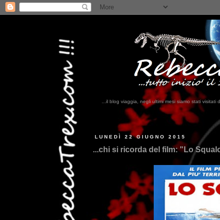
...il blog viaggia, negli ultimi mesi siamo stati visi
LUNEDÌ 22 GIUGNO 2015
...chi si ricorda del film: "Lo Squa