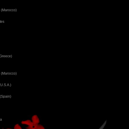
 (Marocco)
tes
(Greece)
 (Marocco)
U.S.A.)
(Spain)
ca