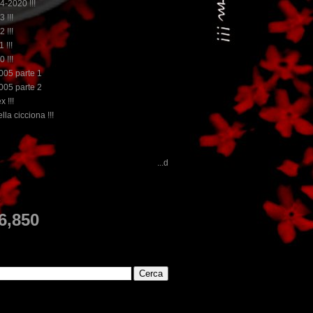
14-2020 !!!
3 !!!
2 !!!
 !!!
0 !!!
2005 parte 1
2005 parte 2
x !!!
lla cicciona !!!
...dai non perdere tempo, clikka "qui", c'è il meglio del www.rebecca
E
6,850