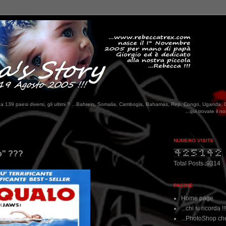
tati da 139 paesi diversi, gli ultimi ? ...Bahrein, Somalia, Cambogia, Bahamas, Rep. Congo, Uganda, 
...qui trovate il nostro viaggio in MESSICO 2023..
NUMERO VISITE
lo" ???
Total Posts :9314
PAGINE
Home page
...chi si ricorda !!
...PhotoShop che