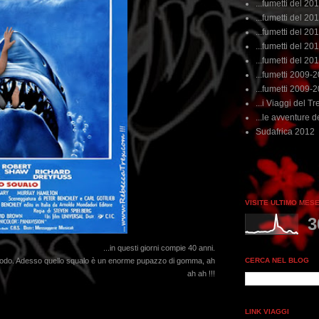
...fumetti del 20
...fumetti del 201
...fumetti del 201
...fumetti del 2011
...fumetti del 201
...fumetti 2009-
...fumetti 2009-
...i Viaggi del Tre
...le avventure de
Sudafrica 2012
VISITE ULTIMO MES
3
...in questi giorni compie 40 anni.
CERCA NEL BLOG
eriodo. Adesso quello squalo è un enorme pupazzo di gomma, ah
ah ah !!!
LINK VIAGGI