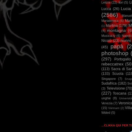
L
Letizia
(22)
libri
(5)
Lucia
Lucca
(26)
(2586)
Manuel
Mar
Mariateresa
(6)
M
Martina
(179)
(1)
montagna
(6
(4)
Musical.ly
(6)
Napoli
nonni
Nicolò
(23)
papà
(
(45)
photoshop
(297)
Portogallo
rebeccatrex
(50
(113)
Sacra di Sa
(133)
Scuola
(11
Singapore
(7)
Snap
Sudafrica
(182)
Sv
Televisione
(70
(3)
(227)
Toscana
(1
unghie
(8)
Universit
Veronic
Venezia
(7)
Vill
(15)
Vietnam
(2)
Wided
(5)
...CLIKKA QUI PER 