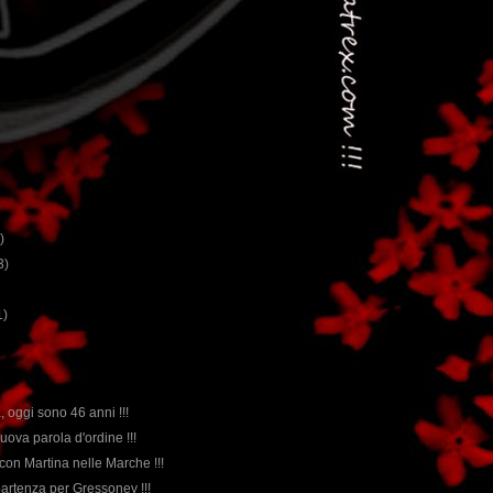
)
3)
1)
, oggi sono 46 anni !!!
 nuova parola d'ordine !!!
 con Martina nelle Marche !!!
partenza per Gressoney !!!