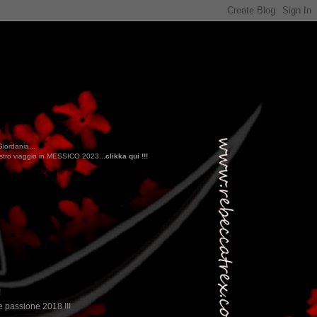
Giordania...
.
clikka qui !!!
!
 passione 2018 !!!