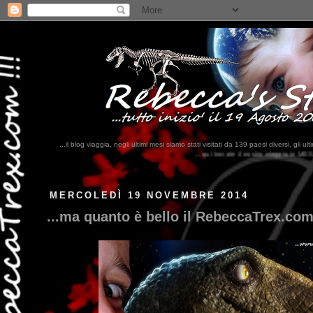
...il blog viaggia, negli ultimi mesi siamo stati visitati da 139 paesi diversi, 
...qui trovate il nostro viaggio in MESSICO 2023...
clikka qui !!!
MERCOLEDÌ 19 NOVEMBRE 2014
...ma quanto è bello il RebeccaTrex.co