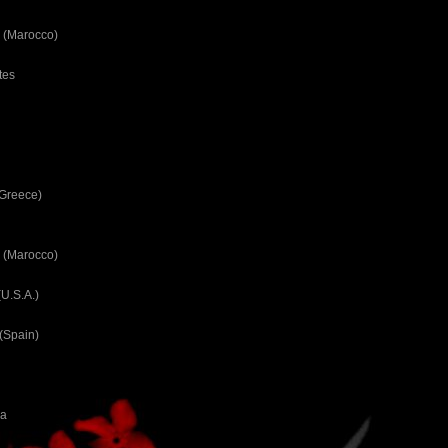
 (Marocco)
tes
(Greece)
 (Marocco)
U.S.A.)
(Spain)
ca