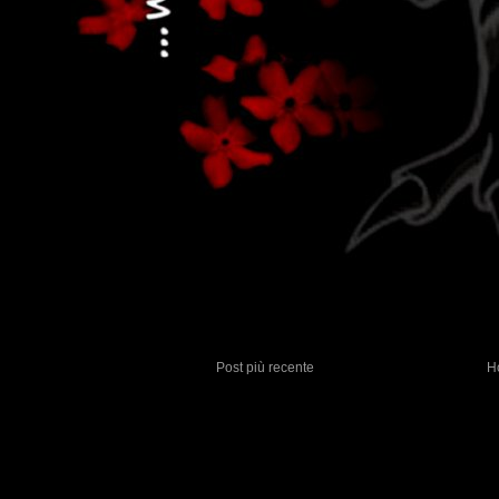
Post più recente
H