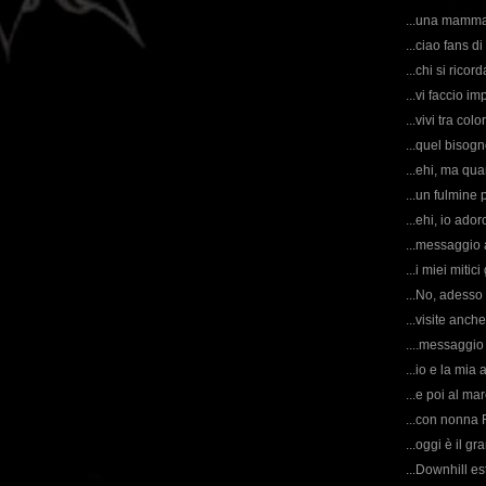
...una mamma 
...ciao fans di 
...chi si rico
...vi faccio im
...vivi tra col
...quel bisogno
...ehi, ma qu
...un fulmine 
...ehi, io ador
...messaggio a
...i miei mitic
...No, adesso 
...visite anch
....messaggio 
...io e la mia 
...e poi al ma
...con nonna R
...oggi è il gr
...Downhill e