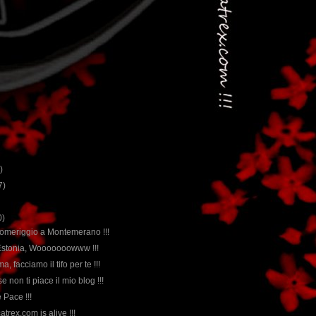
)
7)
0)
 pomeriggio a Montemerano !!!
ll'Estonia, Wooooooowww !!!
, facciamo il tifo per te !!!
 se non ti piace il mio blog !!!
e Pace !!!
trex.com is alive !!!