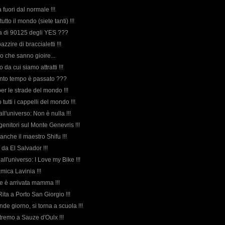
fuori dal normale !!!
tutto il mondo (siete tanti) !!!
rda di 90125 degli YES ???
pazzire di braccialetti !!!
oro che sanno gioire...
 da cui siamo attratti !!!
anto tempo è passato ???
per le strade del mondo !!!
o tutti i cappelli del mondo !!!
ll'universo: Non è nulla !!!
i genitori sul Monte Genevris !!!
anche il maestro Shifu !!!
e da El Salvador !!!
all'universo: I Love my Bike !!!
amica Lavinia !!!
re è arrivata mamma !!!
ita a Porto San Giorgio !!!
ande giorno, si torna a scuola !!!
stremo a Sauze d'Oulx !!!