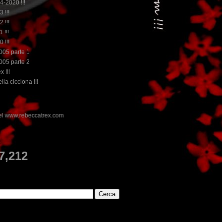
14-2020 !!!
3 !!!
2 !!!
 !!!
0 !!!
2005 parte 1
2005 parte 2
x !!!
lla cicciona !!!
E
7,212