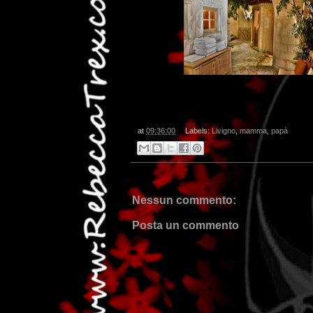
at
09:36:00
Labels:
Livigno
,
mamma
,
papà
Nessun commento:
Posta un commento