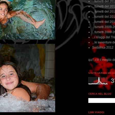
...fumetti del 20
...fumetti del 201
...fumetti del 201
...fumetti del 2011
...fumetti del 201
...fumetti 2009-
...fumetti 2009-
...i Viaggi del Tre
...le avventure de
Sudafrica 2012
...dai non perdere tempo, clikka "qui", c'è il meglio del www.rebeccatrex.com
VISITE ULTIMO MES
3
CERCA NEL BLOG
LINK VIAGGI