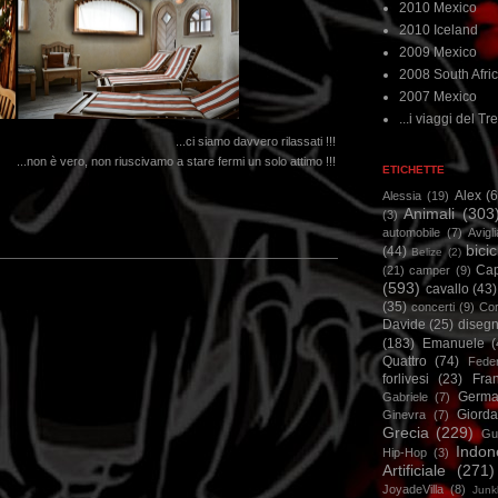
2010 Mexico
2010 Iceland
2009 Mexico
2008 South Afri
2007 Mexico
...i viaggi del Tre
...ci siamo davvero rilassati !!!
...non è vero, non riuscivamo a stare fermi un solo attimo !!!
ETICHETTE
Alex
(
Alessia
(19)
Animali
(303
(3)
automobile
(7)
Avigl
bicic
(44)
Belize
(2)
Ca
(21)
camper
(9)
(593)
cavallo
(43)
(35)
concerti
(9)
Cor
Davide
(25)
disegn
(183)
Emanuele
(
Quattro
(74)
Feder
forlivesi
(23)
Fra
Germa
Gabriele
(7)
Giorda
Ginevra
(7)
Grecia
(229)
Gu
Indon
Hip-Hop
(3)
Artificiale
(271)
JoyadeVilla
(8)
Junk