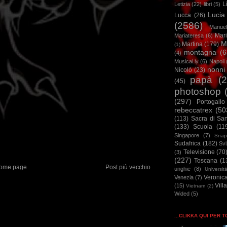
L
Letizia
(22)
libri
(5)
Lucia
Lucca
(26)
(2586)
Manuel
Mar
Mariateresa
(6)
M
Martina
(179)
(1)
montagna
(6
(4)
Musical.ly
(6)
Napoli
nonni
Nicolò
(23)
papà
(
(45)
photoshop
(297)
Portogallo
rebeccatrex
(50
(113)
Sacra di Sa
(133)
Scuola
(11
Singapore
(7)
Snap
Sudafrica
(182)
Sv
Televisione
(70
(3)
(227)
Toscana
(1
ome page
Post più vecchio
unghie
(8)
Universit
Veronic
Venezia
(7)
Vill
(15)
Vietnam
(2)
Wided
(5)
...CLIKKA QUI PER 