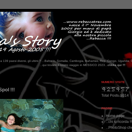
tati da 139 paesi diversi, gli ultimi ? ...Bahrein, Somalia, Cambogia, Bahamas, Rep. Congo, Uganda, 
i trovate il nostro viaggio in MESSICO 2023...
clikka qui !!!
NUMERO VISITE
pol !!!
Total Posts :9314
PAGINE
Home page
...chi si ricorda !!
...PhotoShop che