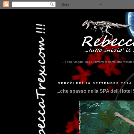
...il blog viaggia, negli ultimi mesi siamo stati visi
...qu
MERCOLEDÌ 10 SETTEMBRE 2014
...che spasso nella SPA dell'Hotel S