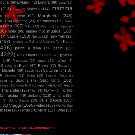
iguria
(69)
Livigno
(42)
Londra
(99)
Luca
(10)
mamma
(213)
Malesia
(114)
Luigi
(2)
Margherita
(245)
Marche
(92)
a
(3)
io
(184)
Marocco
(23)
Marrakech
(119)
Marta
essico
(607)
Milan
(12)
monopattino
Milano
(1)
38)
musica
(189)
moto
(99)
museo
(45)
Natale
(198)
New York
(39)
(17)
Naxos
(22)
(459)
Paola
Palma di Maiorca
(14)
Palermo
(2)
2496)
parchi a tema
(77)
pattini
(25)
(4222)
poesie
Pink Floyd
(56)
Pixiz
(20)
(149)
Provenza
(20)
quad
(21)
rafting
(5)
3)
Rivoli
(47)
Roma
(77)
Rosanna
Ricky
(1)
n Michele
(39)
saggi
(35)
Santorini
(54)
Sci
9)
Segway
(11)
Sicilia
(13)
Simone (Dipa)
(1)
Stati Uniti
(188)
Spagna
(72)
seed
(1)
izzera
(15)
Swaziland
(5)
tappi metallici
(8)
Teatro
Torino
)
Thailandia
(127)
Thor
(4)
Tik-Tok
(3)
31)
Turchia
(49)
Umberto
(118)
Umbria
(88)
Valle d'Aosta
(163)
Uomo Ragno
(13)
à
(1)
Viaggi
(1069)
a
(31)
video
(107)
Viet Vo Dao
arbasse
(167)
virus
(70)
visite
(127)
Who
(51)
TORNARE ALLA PAGINA PRINCIPALE !!!