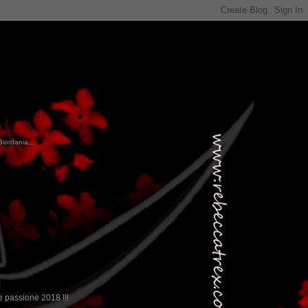
Giordania...
!
 passione 2018 !!!