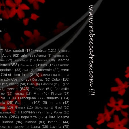
ca
x !!!
67)
Alex ragdoll
(172)
Andrea
(121)
Angelica
)
Apple
(62)
arte
(37)
Aurora
(3)
Australia
(2)
Beatrice
iana
(22)
Barcellona
(15)
Beatles
(10)
letta
(358)
Blues
(157)
Calabria
Birmania
(1)
casa
ppadocia
(33)
Carnevale
(32)
Carlo
(1)
Chi si ricorda...
(325)
cinema
Chiara
(16)
Cosimo
(35)
Cuba
(116)
fù
(10)
Cosplay
(10)
i
(57)
diving
(50)
Egitto
Dubai
(6)
Edoardo
(20)
eventi
(646)
47)
Fabrizio
(51)
Fantastici
Film
(46)
ico
(12)
ferrata
(18)
Firenze
(17)
ncia
(104)
Francigena
(77)
fumetto
(164)
nia
(25)
Giappone
(108)
Gif animate
(42)
nia
(26)
Giorgia
(12)
Glad
(10)
Giovanna
(1)
Halloween
(79)
atemala
(6)
Harry Potter
(10)
esia
(284)
Intelligenza
Inghilterra
(176)
Irlanda
(96)
Islanda
(83)
Istanbul
(44)
Laura
(36)
Lavinia
(75)
book
(1)
Langhe
(2)