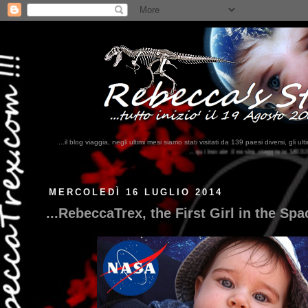
...il blog viaggia, negli ultimi mesi siamo stati visitati da 139 paesi diversi, 
...qui trovate il nostro viaggio in MESSICO 2023...
clikka qui !!!
MERCOLEDÌ 16 LUGLIO 2014
...RebeccaTrex, the First Girl in the Spac