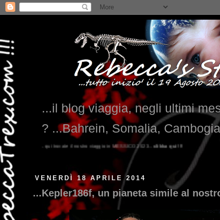
...il blog viaggia, negli ultimi me
? ...Bahrein, Somalia, Cambogi
o viaggio in MESSICO 2023...
clikka qui !!!
VENERDÌ 18 APRILE 2014
...Kepler186f, un pianeta simile al nost