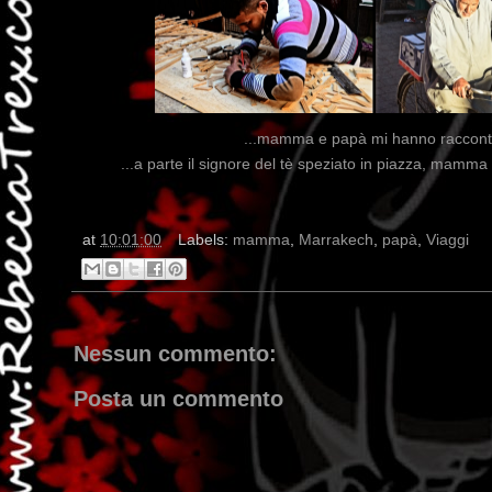
...mamma e papà mi hanno raccontat
...a parte il signore del tè speziato in piazza, mam
at
10:01:00
Labels:
mamma
,
Marrakech
,
papà
,
Viaggi
Nessun commento:
Posta un commento