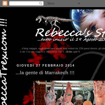
...il blog viaggia, negli ultimi mesi siamo stati visitati da 139 paesi diversi, 
io in MESSICO 2023...
clikka qui !!!
GIOVEDÌ 27 FEBBRAIO 2014
...la gente di Marrakech !!!