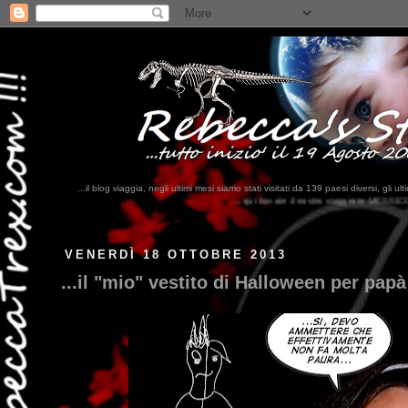
...il blog viaggia, negli ultimi mesi siamo stati visitati da 139 paesi diversi, 
...qui trovate il nostro viaggio in MESSICO 2023...
clikka qui !!!
VENERDÌ 18 OTTOBRE 2013
...il "mio" vestito di Halloween per papà 