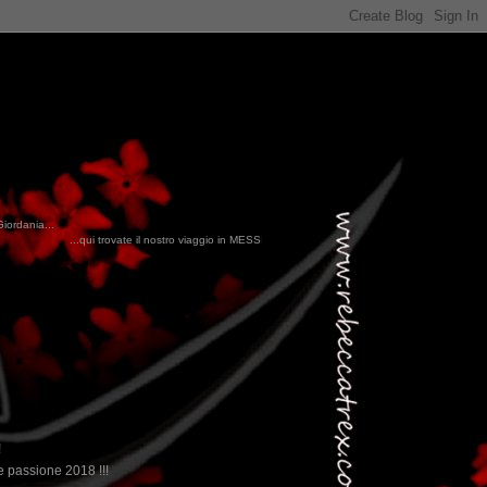
Giordania...
nostro viaggio in MESSICO 2023...
clikka qui !!!
!
 passione 2018 !!!