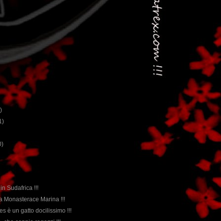
)
1)
0)
 in Sudafrica !!!
 a Monasterace Marina !!!
ues è un gatto docilissimo !!!