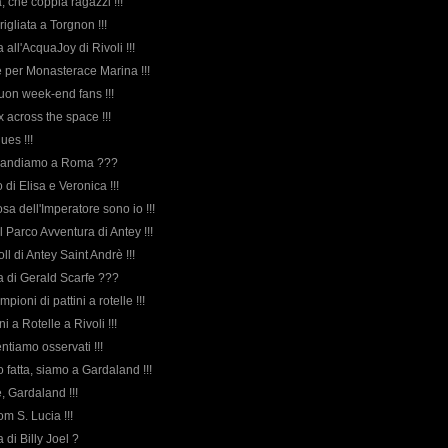
, che coppia ragazzi !!!
rigliata a Torgnon !!!
a all'AcquaJoy di Rivoli !!!
te per Monasterace Marina !!!
uon week-end fans !!!
 across the space !!!
lues !!!
o andiamo a Roma ???
di Elisa e Veronica !!!
posa dell'Imperatore sono io !!!
l Parco Avventura di Antey !!!
oll di Antey Saint Andrè !!!
rda di Gerald Scarfe ???
pioni di pattini a rotelle !!!
ini a Rotelle a Rivoli !!!
entiamo osservati !!!
o fatta, siamo a Gardaland !!!
e, Gardaland !!!
om S. Lucia !!!
da di Billy Joel ?