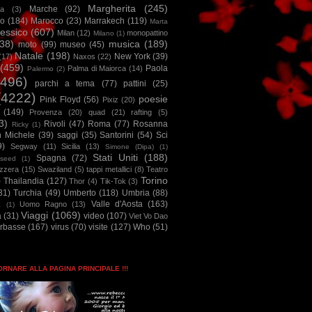
Margherita
(245)
Marche
(92)
a
(3)
io
(184)
Marocco
(23)
Marrakech
(119)
Marta
essico
(607)
Milan
(12)
monopattino
Milano
(1)
38)
musica
(189)
moto
(99)
museo
(45)
Natale
(198)
New York
(39)
(17)
Naxos
(22)
(459)
Paola
Palma di Maiorca
(14)
Palermo
(2)
2496)
parchi a tema
(77)
pattini
(25)
(4222)
poesie
Pink Floyd
(56)
Pixiz
(20)
(149)
Provenza
(20)
quad
(21)
rafting
(5)
3)
Rivoli
(47)
Roma
(77)
Rosanna
Ricky
(1)
n Michele
(39)
saggi
(35)
Santorini
(54)
Sci
9)
Segway
(11)
Sicilia
(13)
Simone (Dipa)
(1)
Stati Uniti
(188)
Spagna
(72)
seed
(1)
izzera
(15)
Swaziland
(5)
tappi metallici
(8)
Teatro
Torino
)
Thailandia
(127)
Thor
(4)
Tik-Tok
(3)
31)
Turchia
(49)
Umberto
(118)
Umbria
(88)
Valle d'Aosta
(163)
Uomo Ragno
(13)
à
(1)
Viaggi
(1069)
a
(31)
video
(107)
Viet Vo Dao
arbasse
(167)
virus
(70)
visite
(127)
Who
(51)
TORNARE ALLA PAGINA PRINCIPALE !!!