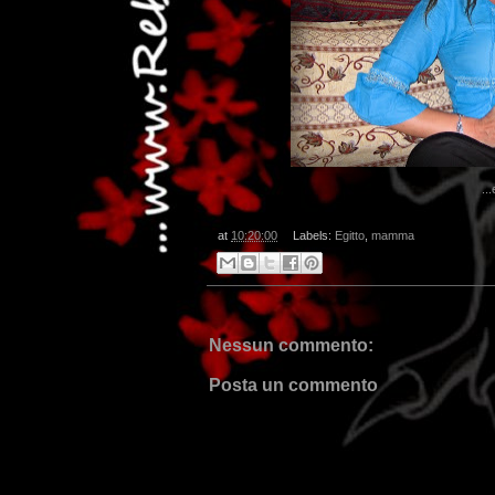
..
at
10:20:00
Labels:
Egitto
,
mamma
Nessun commento:
Posta un commento