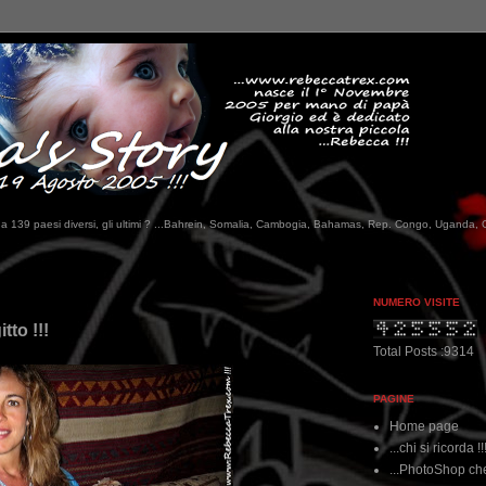
tati da 139 paesi diversi, gli ultimi ? ...Bahrein, Somalia, Cambogia, Bahamas, Rep. Congo, Uganda, 
...qui trovate il 
NUMERO VISITE
tto !!!
Total Posts :9314
PAGINE
Home page
...chi si ricorda !!
...PhotoShop che