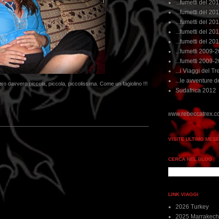
...fumetti del 20
...fumetti del 201
...fumetti del 201
...fumetti del 2011
...fumetti del 201
...fumetti 2009-
...fumetti 2009-
...i Viaggi del Tre
...le avventure de
.ero davvero piccola, piccola, piccolissima. Come un fagiolino !!!
Sudafrica 2012
VISITE ULTIMO MES
CERCA NEL BLOG
LINK VIAGGI
2026 Turkey
2025 Marrakech