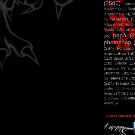
(2586)
Manuel
Mar
Mariateresa
(6)
M
Martina
(179)
(1)
montagna
(6
(4)
Musical.ly
(6)
Napoli
nonni
Nicolò
(23)
papà
(
(45)
photoshop
(297)
Portogallo
rebeccatrex
(50
(113)
Sacra di Sa
(133)
Scuola
(11
Singapore
(7)
Snap
Sudafrica
(182)
Sv
Televisione
(70
(3)
(227)
Toscana
(1
unghie
(8)
Universit
Veronic
Venezia
(7)
Vill
(15)
Vietnam
(2)
Wided
(5)
...CLIKKA QUI PER 