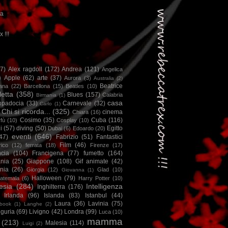
ca
x !!!
67)
Alex ragdoll
(172)
Andrea
(121)
Angelica
)
Apple
(62)
arte
(37)
Aurora
(3)
Australia
(2)
Beatrice
iana
(22)
Barcellona
(15)
Beatles
(10)
letta
(358)
Blues
(157)
Calabria
Birmania
(1)
casa
ppadocia
(33)
Carnevale
(32)
Carlo
(1)
Chi si ricorda...
(325)
cinema
Chiara
(16)
Cosimo
(35)
Cuba
(116)
fù
(10)
Cosplay
(10)
i
(57)
diving
(50)
Egitto
Dubai
(6)
Edoardo
(20)
eventi
(646)
47)
Fabrizio
(51)
Fantastici
Film
(46)
ico
(12)
ferrata
(18)
Firenze
(17)
ncia
(104)
Francigena
(77)
fumetto
(164)
nia
(25)
Giappone
(108)
Gif animate
(42)
nia
(26)
Giorgia
(12)
Glad
(10)
Giovanna
(1)
Halloween
(79)
atemala
(6)
Harry Potter
(10)
esia
(284)
Intelligenza
Inghilterra
(176)
Irlanda
(96)
Islanda
(83)
Istanbul
(44)
Laura
(36)
Lavinia
(75)
book
(1)
Langhe
(2)
iguria
(69)
Livigno
(42)
Londra
(99)
Luca
(10)
mamma
(213)
Malesia
(114)
Luigi
(2)