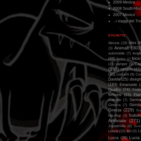
2009 Mexico
2008 South Afri
2007 Mexico
...i viaggi del Tre
ETICHETTE
Alex
(
Alessia
(19)
Animali
(303
(3)
automobile
(7)
Avigl
bicic
(44)
Belize
(2)
Ca
(21)
camper
(9)
(593)
cavallo
(43)
(35)
concerti
(9)
Cor
Davide
(25)
disegn
(183)
Emanuele
(
Quattro
(74)
Feder
forlivesi
(23)
Fra
Germa
Gabriele
(7)
Giorda
Ginevra
(7)
Grecia
(229)
Gu
Indon
Hip-Hop
(3)
Artificiale
(271)
JoyadeVilla
(8)
Junk
L
Letizia
(22)
libri
(5)
Lucia
Lucca
(26)