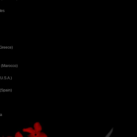
tes
(Greece)
 (Marocco)
U.S.A.)
(Spain)
ca