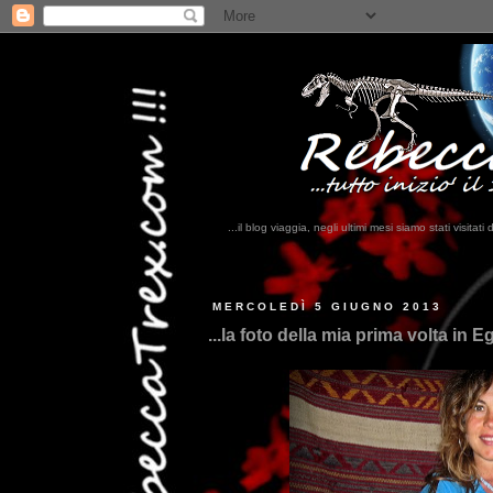
...il blog viaggia, negli ultimi mesi siamo stati visi
MERCOLEDÌ 5 GIUGNO 2013
...la foto della mia prima volta in Egi