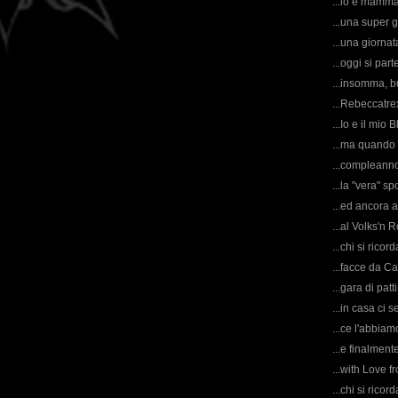
...io e mamma
...una super g
...una giornat
...oggi si par
...insomma, b
...Rebeccatrex
...Io e il mio B
...ma quand
...compleanno 
...la "vera" s
...ed ancora a
...al Volks'n R
...chi si rico
...facce da Cam
...gara di patt
...in casa ci s
...ce l'abbiam
...e finalment
...with Love fr
...chi si ricor