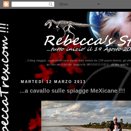
...il blog viaggia, negli ultimi mesi siamo stati visitati da 139 paesi diversi, 
.qui trovate il nostro viaggio in MESSICO 2023...
clikka qui !!!
MARTEDÌ 12 MARZO 2013
...a cavallo sulle spiagge MeXicane !!!