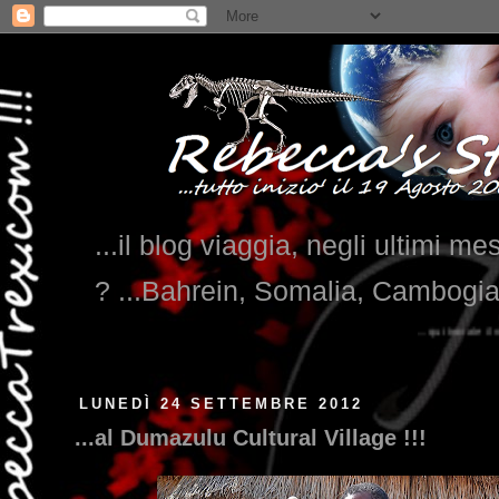
...il blog viaggia, negli ultimi me
? ...Bahrein, Somalia, Cambogi
...qui trovate il nostro viaggio in MESSICO 2023...
clikka q
LUNEDÌ 24 SETTEMBRE 2012
...al Dumazulu Cultural Village !!!