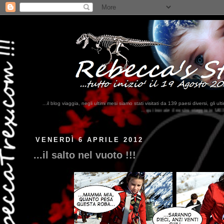
...il blog viaggia, negli ultimi mesi siamo stati visitati da 139 paesi diversi, 
...qui trovate il nostro viaggio in MESSICO 2023...
clikka qui !!!
VENERDÌ 6 APRILE 2012
...il salto nel vuoto !!!