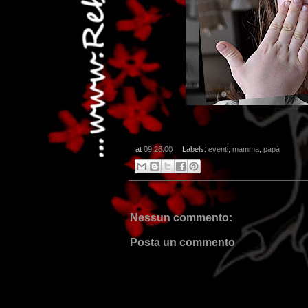
at
09:26:00
Labels:
eventi
,
mamma
,
papà
Nessun commento:
Posta un commento