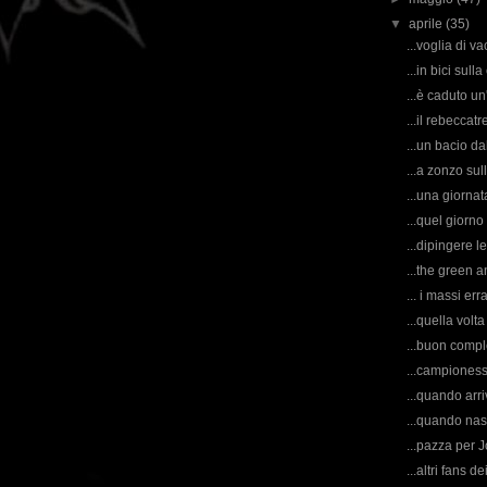
▼
aprile
(35)
...voglia di va
...in bici sull
...è caduto un'
...il rebeccatr
...un bacio da
...a zonzo sul
...una giornat
...quel giorno 
...dipingere le
...the green a
... i massi erra
...quella volt
...buon compl
...campioness
...quando arri
...quando nas
...pazza per Jo
...altri fans de