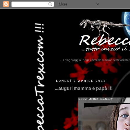
...il blog viaggia, negli ultimi mesi siamo stati visi
...q
LUNEDÌ 2 APRILE 2012
...auguri mamma e papà !!!