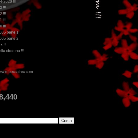
14-2020 !!!
3 !!!
2 !!!
 !!!
0 !!!
2005 parte 1
2005 parte 2
x !!!
lla cicciona !!!
E
8,440