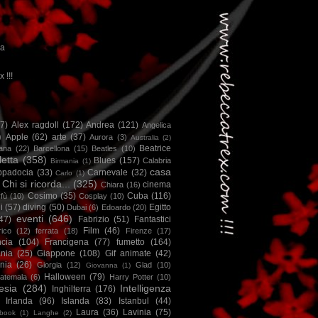
ca
x !!!
67)
Alex ragdoll
(172)
Andrea
(121)
Angelica
)
Apple
(62)
arte
(37)
Aurora
(3)
Australia
(2)
Beatrice
iana
(22)
Barcellona
(15)
Beatles
(10)
letta
(358)
Blues
(157)
Calabria
Birmania
(1)
casa
ppadocia
(33)
Carnevale
(32)
Carlo
(1)
Chi si ricorda...
(325)
cinema
Chiara
(16)
Cosimo
(35)
Cuba
(116)
fù
(10)
Cosplay
(10)
i
(57)
diving
(50)
Egitto
Dubai
(6)
Edoardo
(20)
eventi
(646)
47)
Fabrizio
(51)
Fantastici
Film
(46)
ico
(12)
ferrata
(18)
Firenze
(17)
ncia
(104)
Francigena
(77)
fumetto
(164)
nia
(25)
Giappone
(108)
Gif animate
(42)
nia
(26)
Giorgia
(12)
Glad
(10)
Giovanna
(1)
Halloween
(79)
atemala
(6)
Harry Potter
(10)
esia
(284)
Intelligenza
Inghilterra
(176)
Irlanda
(96)
Islanda
(83)
Istanbul
(44)
Laura
(36)
Lavinia
(75)
book
(1)
Langhe
(2)