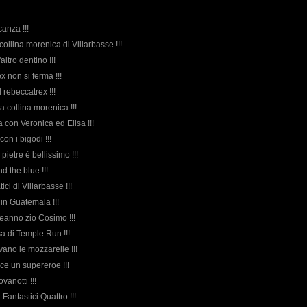
canza !!!
a collina morenica di Villarbasse !!!
altro dentino !!!
ex non si ferma !!!
l rebeccatrex !!!
la collina morenica !!!
a con Veronica ed Elisa !!!
con i bigodi !!!
 pietre è bellissimo !!!
nd the blue !!!
tici di Villarbasse !!!
a in Guatemala !!!
eanno zio Cosimo !!!
a di Temple Run !!!
vano le mozzarelle !!!
ce un supereroe !!!
vanotti !!!
i Fantastici Quattro !!!