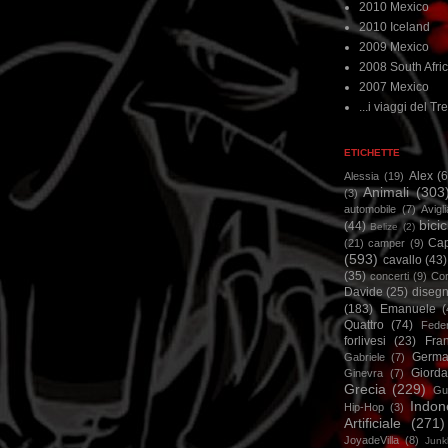
2010 Mexico
2010 Iceland
2009 Mexico
2008 South Afri
2007 Mexico
...i viaggi del Tre
ETICHETTE
Alex
(
Alessia
(19)
Animali
(303
(3)
automobile
(7)
Avigl
bicic
(44)
Belize
(2)
Ca
(21)
camper
(9)
(593)
cavallo
(43)
(35)
concerti
(9)
Cor
Davide
(25)
disegn
(183)
Emanuele
(
Quattro
(74)
Feder
forlivesi
(23)
Fra
Germa
Gabriele
(7)
Giorda
Ginevra
(7)
Grecia
(229)
Gu
Indon
Hip-Hop
(3)
Artificiale
(271)
JoyadeVilla
(8)
Junk