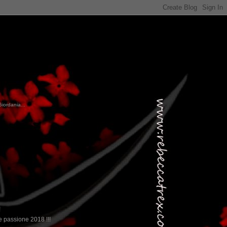
Giordania...
!
 passione 2018 !!!