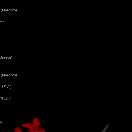
 (Marocco)
tes
(Greece)
 (Marocco)
U.S.A.)
(Spain)
ca