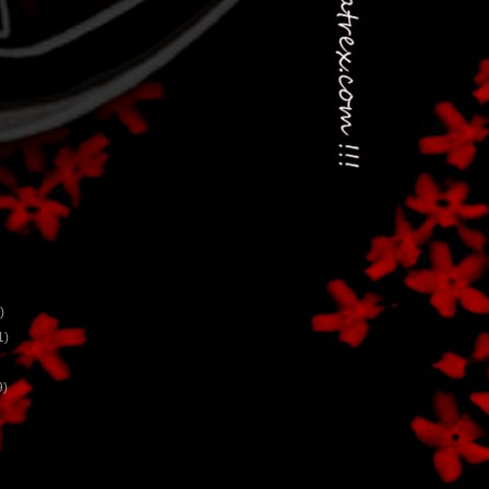
)
1)
9)