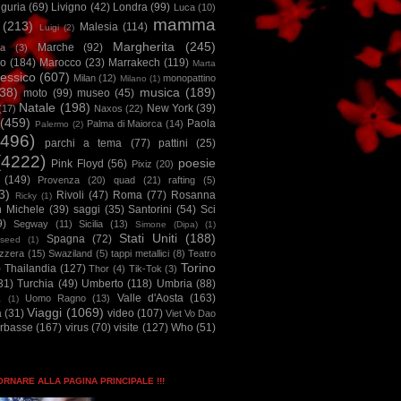
iguria
(69)
Livigno
(42)
Londra
(99)
Luca
(10)
mamma
(213)
Malesia
(114)
Luigi
(2)
Margherita
(245)
Marche
(92)
a
(3)
io
(184)
Marocco
(23)
Marrakech
(119)
Marta
essico
(607)
Milan
(12)
monopattino
Milano
(1)
38)
musica
(189)
moto
(99)
museo
(45)
Natale
(198)
New York
(39)
(17)
Naxos
(22)
(459)
Paola
Palma di Maiorca
(14)
Palermo
(2)
2496)
parchi a tema
(77)
pattini
(25)
(4222)
poesie
Pink Floyd
(56)
Pixiz
(20)
(149)
Provenza
(20)
quad
(21)
rafting
(5)
3)
Rivoli
(47)
Roma
(77)
Rosanna
Ricky
(1)
n Michele
(39)
saggi
(35)
Santorini
(54)
Sci
9)
Segway
(11)
Sicilia
(13)
Simone (Dipa)
(1)
Stati Uniti
(188)
Spagna
(72)
seed
(1)
izzera
(15)
Swaziland
(5)
tappi metallici
(8)
Teatro
Torino
)
Thailandia
(127)
Thor
(4)
Tik-Tok
(3)
31)
Turchia
(49)
Umberto
(118)
Umbria
(88)
Valle d'Aosta
(163)
Uomo Ragno
(13)
à
(1)
Viaggi
(1069)
a
(31)
video
(107)
Viet Vo Dao
arbasse
(167)
virus
(70)
visite
(127)
Who
(51)
TORNARE ALLA PAGINA PRINCIPALE !!!