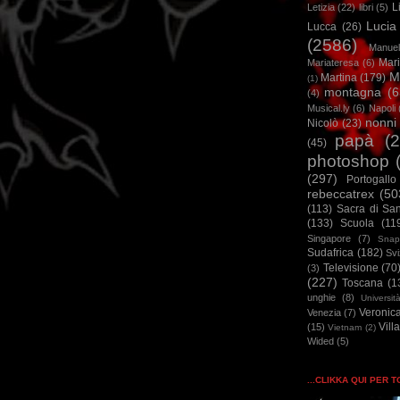
L
Letizia
(22)
libri
(5)
Lucia
Lucca
(26)
(2586)
Manuel
Mar
Mariateresa
(6)
M
Martina
(179)
(1)
montagna
(6
(4)
Musical.ly
(6)
Napoli
nonni
Nicolò
(23)
papà
(
(45)
photoshop
(297)
Portogallo
rebeccatrex
(50
(113)
Sacra di Sa
(133)
Scuola
(11
Singapore
(7)
Snap
Sudafrica
(182)
Sv
Televisione
(70
(3)
(227)
Toscana
(1
unghie
(8)
Universit
Veronic
Venezia
(7)
Vill
(15)
Vietnam
(2)
Wided
(5)
...CLIKKA QUI PER 