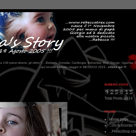
tati da 139 paesi diversi, gli ultimi ? ...Bahrein, Somalia, Cambogia, Bahamas, Rep. Congo, Uganda, 
ui trovate il nostro viaggio in MESSICO 2023...
clikka qui !!!
NUMERO VISITE
Total Posts :9314
PAGINE
Home page
...chi si ricorda !!
...PhotoShop che