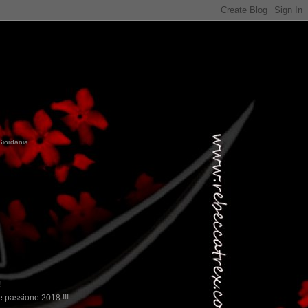
Giordania...
!
 passione 2018 !!!