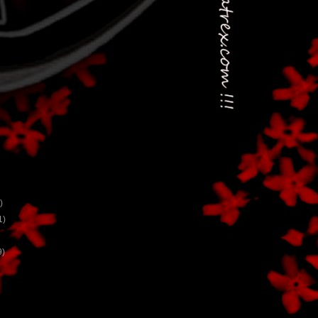
)
1)
9)