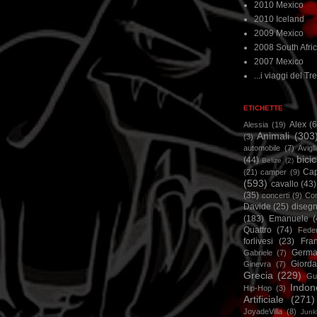
2010 Mexico
2010 Iceland
2009 Mexico
2008 South Afri
2007 Mexico
...i viaggi del Tre
ETICHETTE
Alex
(
Alessia
(19)
Animali
(303
(3)
automobile
(7)
Avigl
bicic
(44)
Belize
(2)
Ca
(21)
camper
(9)
(593)
cavallo
(43)
(35)
concerti
(9)
Cor
Davide
(25)
disegn
(183)
Emanuele
(
Quattro
(74)
Feder
forlivesi
(23)
Fra
Germa
Gabriele
(7)
Giorda
Ginevra
(7)
Grecia
(229)
Gu
Indon
Hip-Hop
(3)
Artificiale
(271)
JoyadeVilla
(8)
Junk