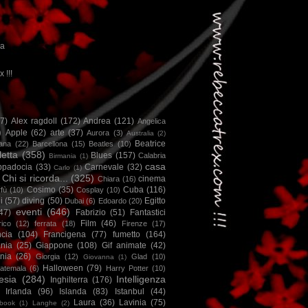
ca
x !!!
67)
Alex ragdoll
(172)
Andrea
(121)
Angelica
)
Apple
(62)
arte
(37)
Aurora
(3)
Australia
(2)
Beatrice
iana
(22)
Barcellona
(15)
Beatles
(10)
letta
(358)
Blues
(157)
Calabria
Birmania
(1)
casa
ppadocia
(33)
Carnevale
(32)
Carlo
(1)
Chi si ricorda...
(325)
cinema
Chiara
(16)
Cosimo
(35)
Cuba
(116)
fù
(10)
Cosplay
(10)
i
(57)
diving
(50)
Egitto
Dubai
(6)
Edoardo
(20)
eventi
(646)
47)
Fabrizio
(51)
Fantastici
Film
(46)
ico
(12)
ferrata
(18)
Firenze
(17)
ncia
(104)
Francigena
(77)
fumetto
(164)
nia
(25)
Giappone
(108)
Gif animate
(42)
nia
(26)
Giorgia
(12)
Glad
(10)
Giovanna
(1)
Halloween
(79)
atemala
(6)
Harry Potter
(10)
esia
(284)
Intelligenza
Inghilterra
(176)
Irlanda
(96)
Islanda
(83)
Istanbul
(44)
Laura
(36)
Lavinia
(75)
book
(1)
Langhe
(2)