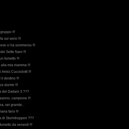
 gruppo !!!
fa sul serio !!!
 neve ci ha sommerso !!!
 dei Sette Nani !!!
 un fumetto !!!
 alla mia mamma !!!
i Amici Cucciolotti !!!
 il destino !!!
ce dormir !!!
rda del Daitarn 3 ???
eanno, campione !!!
ea, sei grande...
mana fans !!!
rda di Sturmtruppen ???
fumetto da venerdì !!!