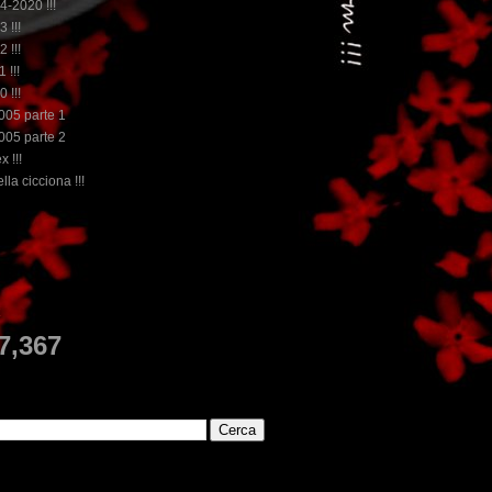
14-2020 !!!
3 !!!
2 !!!
 !!!
0 !!!
2005 parte 1
2005 parte 2
x !!!
lla cicciona !!!
...dai non perdere tempo, clikka "qui", c'è il 
E
7,367