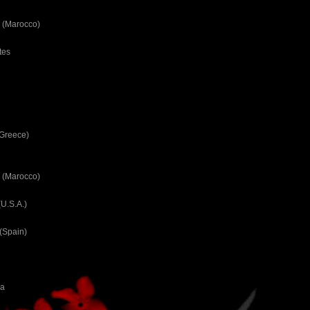
 (Marocco)
tes
(Greece)
 (Marocco)
U.S.A.)
(Spain)
ca