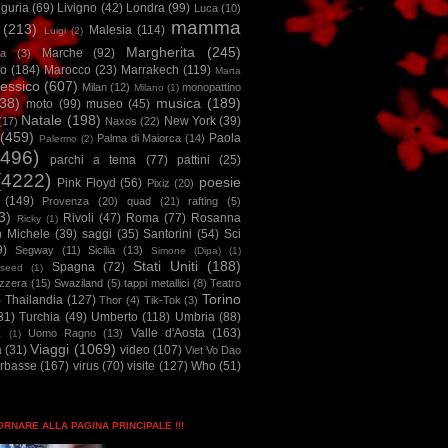
iguria
(69)
Livigno
(42)
Londra
(99)
Luca
(10)
mamma
(213)
Malesia
(114)
Luigi
(2)
Margherita
(245)
Marche
(92)
a
(3)
io
(184)
Marocco
(23)
Marrakech
(119)
Marta
essico
(607)
Milan
(12)
monopattino
Milano
(1)
38)
musica
(189)
moto
(99)
museo
(45)
Natale
(198)
New York
(39)
(17)
Naxos
(22)
(459)
Paola
Palma di Maiorca
(14)
Palermo
(2)
2496)
parchi a tema
(77)
pattini
(25)
(4222)
poesie
Pink Floyd
(56)
Pixiz
(20)
(149)
Provenza
(20)
quad
(21)
rafting
(5)
3)
Rivoli
(47)
Roma
(77)
Rosanna
Ricky
(1)
n Michele
(39)
saggi
(35)
Santorini
(54)
Sci
9)
Segway
(11)
Sicilia
(13)
Simone (Dipa)
(1)
Stati Uniti
(188)
Spagna
(72)
seed
(1)
izzera
(15)
Swaziland
(5)
tappi metallici
(8)
Teatro
Torino
)
Thailandia
(127)
Thor
(4)
Tik-Tok
(3)
31)
Turchia
(49)
Umberto
(118)
Umbria
(88)
Valle d'Aosta
(163)
Uomo Ragno
(13)
à
(1)
Viaggi
(1069)
a
(31)
video
(107)
Viet Vo Dao
arbasse
(167)
virus
(70)
visite
(127)
Who
(51)
TORNARE ALLA PAGINA PRINCIPALE !!!