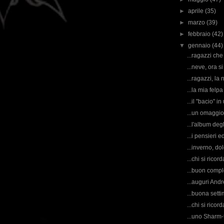
►
aprile
(35)
►
marzo
(39)
►
febbraio
(42)
▼
gennaio
(44)
...ragazzi che
...neve, ora si 
...ragazzi, la
...la mia felpa
...il "bacio" in
...un omaggio
...l'album degl
...i pensieri ed
...inverno, dol
...chi si rico
...buon compl
...auguri Andr
...buona setti
...chi si rico
...uno Sharm-