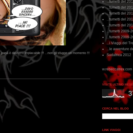
...fumetti del 20
...fumetti del 201
...fumetti del 201
...fumetti del 2011
...fumetti del 201
...fumetti 2009-
...fumetti 2009-
...i Viaggi del Tre
...le avventure de
..papà è davvero implacabile !!! ...non gli sfugge un momento !!!
Sudafrica 2012
VISITE ULTIMO MES
3
CERCA NEL BLOG
LINK VIAGGI