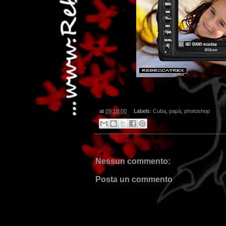
.
at
09:18:00
Labels:
Cuba
,
papà
,
photoshop
Nessun commento:
Posta un commento