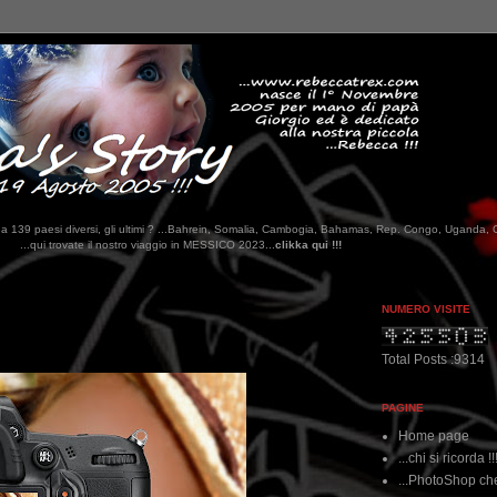
tati da 139 paesi diversi, gli ultimi ? ...Bahrein, Somalia, Cambogia, Bahamas, Rep. Congo, Uganda, 
ggio in MESSICO 2023...
clikka qui !!!
NUMERO VISITE
Total Posts :9314
PAGINE
Home page
...chi si ricorda !!
...PhotoShop che