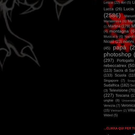
L
Letizia
(22)
libri
(5)
Lucia
Lucca
(26)
(2586)
Manuel
Mar
Mariateresa
(6)
M
Martina
(179)
(1)
montagna
(6
(4)
Musical.ly
(6)
Napoli
nonni
Nicolò
(23)
papà
(
(45)
photoshop
(297)
Portogallo
rebeccatrex
(50
(113)
Sacra di Sa
(133)
Scuola
(11
Singapore
(7)
Snap
Sudafrica
(182)
Sv
Televisione
(70
(3)
(227)
Toscana
(1
unghie
(8)
Universit
Veronic
Venezia
(7)
Vill
(15)
Vietnam
(2)
Wided
(5)
...CLIKKA QUI PER 