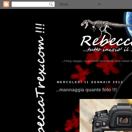
...il blog viaggia, negli ultimi mesi siamo stati visi
...qui trovate il nostro via
MERCOLEDÌ 11 GENNAIO 2012
...mannaggia quante foto !!!