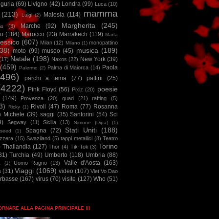
iguria
(69)
Livigno
(42)
Londra
(99)
Luca
(10)
mamma
(213)
Malesia
(114)
Luigi
(2)
Margherita
(245)
Marche
(92)
a
(3)
io
(184)
Marocco
(23)
Marrakech
(119)
Marta
essico
(607)
Milan
(12)
monopattino
Milano
(1)
38)
musica
(189)
moto
(99)
museo
(45)
Natale
(198)
New York
(39)
(17)
Naxos
(22)
(459)
Paola
Palma di Maiorca
(14)
Palermo
(2)
2496)
parchi a tema
(77)
pattini
(25)
(4222)
poesie
Pink Floyd
(56)
Pixiz
(20)
(149)
Provenza
(20)
quad
(21)
rafting
(5)
3)
Rivoli
(47)
Roma
(77)
Rosanna
Ricky
(1)
n Michele
(39)
saggi
(35)
Santorini
(54)
Sci
9)
Segway
(11)
Sicilia
(13)
Simone (Dipa)
(1)
Stati Uniti
(188)
Spagna
(72)
seed
(1)
izzera
(15)
Swaziland
(5)
tappi metallici
(8)
Teatro
Torino
)
Thailandia
(127)
Thor
(4)
Tik-Tok
(3)
31)
Turchia
(49)
Umberto
(118)
Umbria
(88)
Valle d'Aosta
(163)
Uomo Ragno
(13)
à
(1)
Viaggi
(1069)
a
(31)
video
(107)
Viet Vo Dao
arbasse
(167)
virus
(70)
visite
(127)
Who
(51)
TORNARE ALLA PAGINA PRINCIPALE !!!