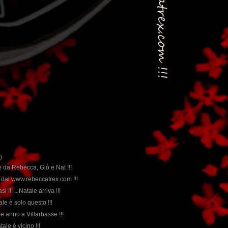
)
e da Rebecca, Giò e Nat !!!
e dal www.rebeccatrex.com !!!
i !!! ...Natale arriva !!!
atale è solo questo !!!
ine anno a Villarbasse !!!
tale è vicino !!!