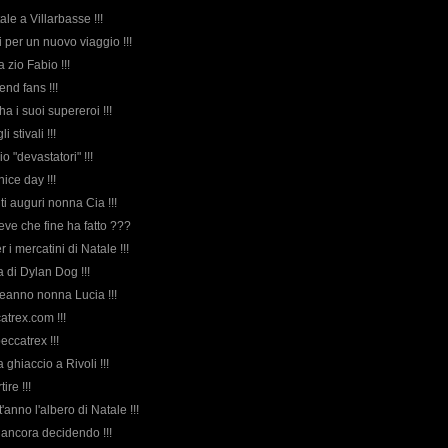
ale a Villarbasse !!!
i per un nuovo viaggio !!!
a zio Fabio !!!
nd fans !!!
ha i suoi supereroi !!!
li stivali !!!
rio "devastatori" !!!
nice day !!!
nti auguri nonna Cia !!!
neve che fine ha fatto ???
r i mercatini di Natale !!!
da di Dylan Dog !!!
eanno nonna Lucia !!!
atrex.com !!!
eccatrex !!!
da ghiaccio a Rivoli !!!
tire !!!
'anno l'albero di Natale !!!
ancora decidendo !!!