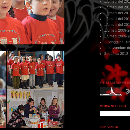
...fumetti del 20
...fumetti del 201
...fumetti del 201
...fumetti del 2011
...fumetti del 201
...fumetti 2009-
...fumetti 2009-
...i Viaggi del Tre
...le avventure de
Sudafrica 2012
VISITE ULTIMO MES
3
CERCA NEL BLOG
LINK VIAGGI