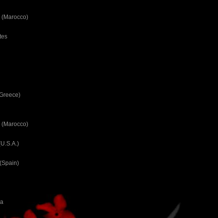
 (Marocco)
tes
(Greece)
 (Marocco)
U.S.A.)
(Spain)
ca