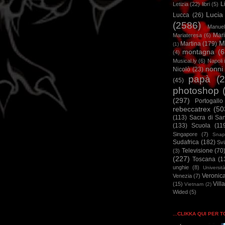
L
Letizia
(22)
libri
(5)
Lucia
Lucca
(26)
(2586)
Manuel
Mar
Mariateresa
(6)
M
Martina
(179)
(1)
montagna
(6
(4)
Musical.ly
(6)
Napoli
nonni
Nicolò
(23)
papà
(
(45)
photoshop
(297)
Portogallo
rebeccatrex
(50
(113)
Sacra di Sa
(133)
Scuola
(11
Singapore
(7)
Snap
Sudafrica
(182)
Sv
Televisione
(70
(3)
(227)
Toscana
(1
unghie
(8)
Universit
Veronic
Venezia
(7)
Vill
(15)
Vietnam
(2)
Wided
(5)
...CLIKKA QUI PER 