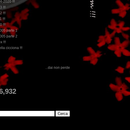
14-2020 !!!
3 !!!
2 !!!
 !!!
0 !!!
2005 parte 1
2005 parte 2
x !!!
lla cicciona !!!
...dai non perdere tempo, clikka "qui", c'è il meglio del www.rebeccatrex.com
E
6,932