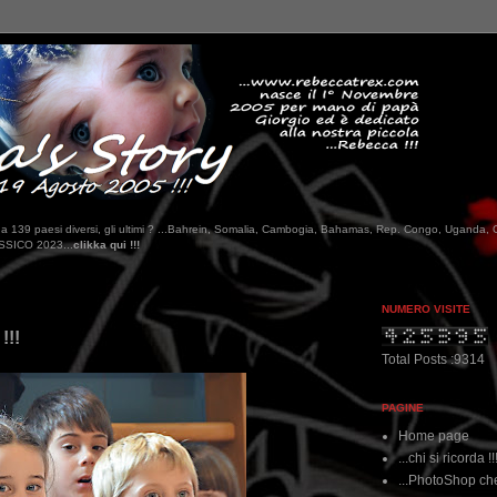
tati da 139 paesi diversi, gli ultimi ? ...Bahrein, Somalia, Cambogia, Bahamas, Rep. Congo, Uganda, 
NUMERO VISITE
!!!
Total Posts :9314
PAGINE
Home page
...chi si ricorda !!
...PhotoShop che