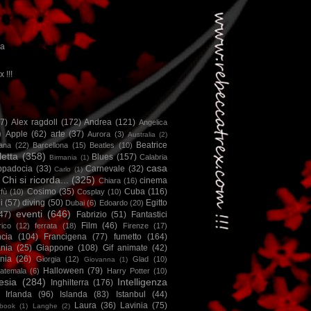
ca
x !!!
67)
Alex ragdoll
(172)
Andrea
(121)
Angelica
)
Apple
(62)
arte
(37)
Aurora
(3)
Australia
(2)
Beatrice
iana
(22)
Barcellona
(15)
Beatles
(10)
letta
(358)
Blues
(157)
Calabria
Birmania
(1)
casa
ppadocia
(33)
Carnevale
(32)
Carlo
(1)
Chi si ricorda...
(325)
cinema
Chiara
(16)
Cosimo
(35)
Cuba
(116)
fù
(10)
Cosplay
(10)
i
(57)
diving
(50)
Egitto
Dubai
(6)
Edoardo
(20)
eventi
(646)
47)
Fabrizio
(51)
Fantastici
Film
(46)
ico
(12)
ferrata
(18)
Firenze
(17)
ncia
(104)
Francigena
(77)
fumetto
(164)
nia
(25)
Giappone
(108)
Gif animate
(42)
nia
(26)
Giorgia
(12)
Glad
(10)
Giovanna
(1)
Halloween
(79)
atemala
(6)
Harry Potter
(10)
esia
(284)
Intelligenza
Inghilterra
(176)
Irlanda
(96)
Islanda
(83)
Istanbul
(44)
Laura
(36)
Lavinia
(75)
book
(1)
Langhe
(2)