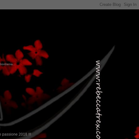
Giordania...
!
 passione 2018 !!!