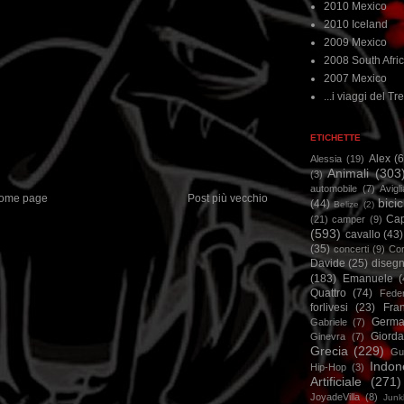
2010 Mexico
2010 Iceland
2009 Mexico
2008 South Afri
2007 Mexico
...i viaggi del Tre
ETICHETTE
Alex
(
Alessia
(19)
Animali
(303
(3)
automobile
(7)
Avigl
ome page
Post più vecchio
bicic
(44)
Belize
(2)
Ca
(21)
camper
(9)
(593)
cavallo
(43)
(35)
concerti
(9)
Cor
Davide
(25)
disegn
(183)
Emanuele
(
Quattro
(74)
Feder
forlivesi
(23)
Fra
Germa
Gabriele
(7)
Giorda
Ginevra
(7)
Grecia
(229)
Gu
Indon
Hip-Hop
(3)
Artificiale
(271)
JoyadeVilla
(8)
Junk