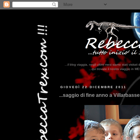
...il blog viaggia, negli ultimi mesi siamo stati visi
...qui trovate il nostro viaggio in MESSICO 2023...
clikka qui !!!
GIOVEDÌ 22 DICEMBRE 2011
...saggio di fine anno a Villarbasse 