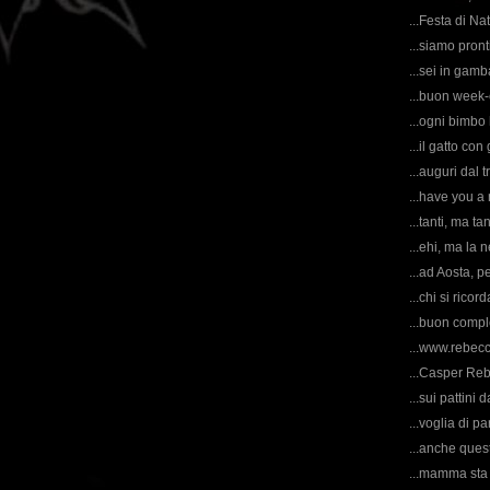
...Festa di Nat
...siamo pront
...sei in gamb
...buon week-e
...ogni bimbo 
...il gatto con g
...auguri dal t
...have you a 
...tanti, ma ta
...ehi, ma la 
...ad Aosta, pe
...chi si ricor
...buon compl
...www.rebecc
...Casper Reb
...sui pattini 
...voglia di par
...anche quest
...mamma sta 