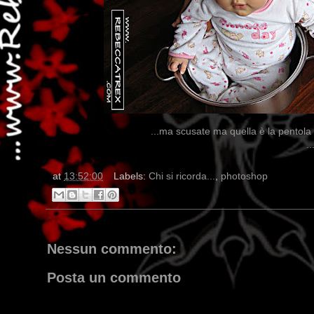
...ma scusate ma quella è la pentola c
.
at
13:52:00
Labels:
Chi si ricorda...
,
photoshop
Nessun commento:
Posta un commento