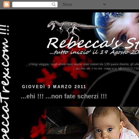
...il blog viaggia, negli ultimi mesi siamo stati visitati da 139 paesi diversi, 
...qui trovate il nostro viaggio in MESSICO 2023...
clikka qui !!!
GIOVEDÌ 3 MARZO 2011
...ehi !!! ...non fate scherzi !!!