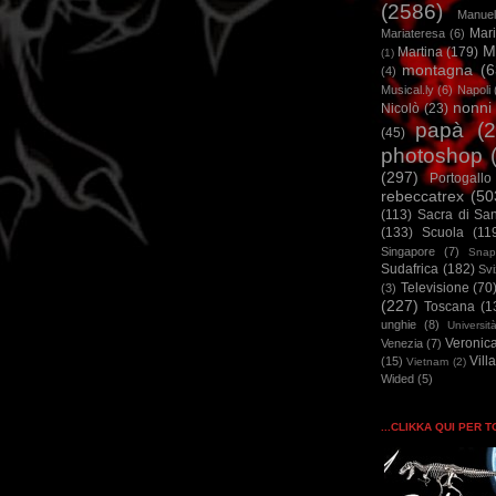
(2586)
Manuel
Mar
Mariateresa
(6)
M
Martina
(179)
(1)
montagna
(6
(4)
Musical.ly
(6)
Napoli
nonni
Nicolò
(23)
papà
(
(45)
photoshop
(297)
Portogallo
rebeccatrex
(50
(113)
Sacra di Sa
(133)
Scuola
(11
Singapore
(7)
Snap
Sudafrica
(182)
Sv
Televisione
(70
(3)
(227)
Toscana
(1
unghie
(8)
Universit
Veronic
Venezia
(7)
Vill
(15)
Vietnam
(2)
Wided
(5)
...CLIKKA QUI PER 