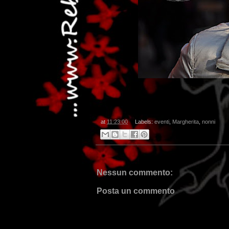
at
11:23:00
Labels:
eventi
,
Margherita
,
nonni
Nessun commento:
Posta un commento