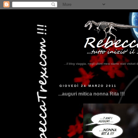
...il blog viaggia, negli ultimi mesi siamo stati visi
...
GIOVEDÌ 24 MARZO 2011
...auguri mitica nonna Rita !!!