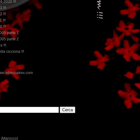
14-2020 !!!
3 !!!
2 !!!
 !!!
0 !!!
2005 parte 1
2005 parte 2
x !!!
lla cicciona !!!
E
 (Marocco)