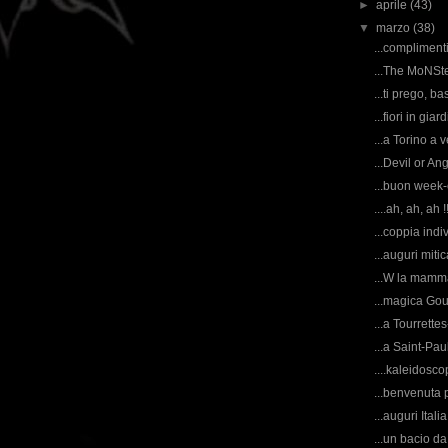
►
aprile
(43)
▼
marzo
(38)
...complimenti 
...The MoNSte
...ti prego, bas
...fiori in giard
...a Torino a 
...Devil or An
...buon week-en
....ah, ah, ah 
...coppia indivi
...auguri miti
...W la mamma
...magica Gou
...a Tourrettes-
...a Saint-Paul
....kaleidosco
...benvenuta p
...auguri Italia 
...un bacio da 