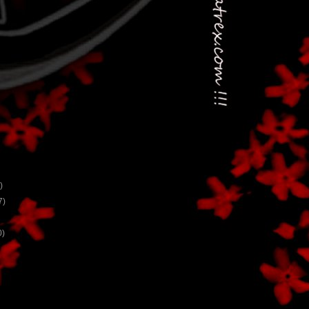
)
7)
0)