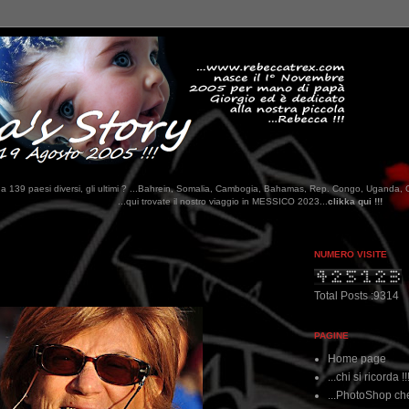
tati da 139 paesi diversi, gli ultimi ? ...Bahrein, Somalia, Cambogia, Bahamas, Rep. Congo, Uganda, 
qui trovate il nostro viaggio in MESSICO 2023...
clikka qui !!!
NUMERO VISITE
Total Posts :9314
PAGINE
Home page
...chi si ricorda !!
...PhotoShop che