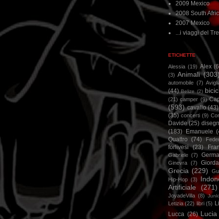
2009 Mexico
2008 South Afri
2007 Mexico
...i viaggi del Tre
ETICHETTE
Alex
(
Alessia
(19)
Animali
(303
(3)
automobile
(7)
Avigl
bicic
(44)
Belize
(2)
Ca
(21)
camper
(9)
(593)
cavallo
(43)
(35)
concerti
(9)
Cor
Davide
(25)
disegn
(183)
Emanuele
(
Quattro
(74)
Feder
forlivesi
(23)
Fra
Germa
Gabriele
(7)
Giorda
Ginevra
(7)
Grecia
(229)
Gu
Indon
Hip-Hop
(3)
Artificiale
(271)
JoyadeVilla
(8)
Junk
L
Letizia
(22)
libri
(5)
Lucia
Lucca
(26)