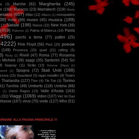
Margherita
(245)
Marche
(92)
a
(3)
io
(184)
Marocco
(23)
Marrakech
(119)
Marta
essico
(607)
Milan
(12)
monopattino
Milano
(1)
38)
musica
(189)
moto
(99)
museo
(45)
Natale
(198)
New York
(39)
(17)
Naxos
(22)
(459)
Paola
Palma di Maiorca
(14)
Palermo
(2)
2496)
parchi a tema
(77)
pattini
(25)
(4222)
poesie
Pink Floyd
(56)
Pixiz
(20)
(149)
Provenza
(20)
quad
(21)
rafting
(5)
3)
Rivoli
(47)
Roma
(77)
Rosanna
Ricky
(1)
n Michele
(39)
saggi
(35)
Santorini
(54)
Sci
9)
Segway
(11)
Sicilia
(13)
Simone (Dipa)
(1)
Stati Uniti
(188)
Spagna
(72)
seed
(1)
izzera
(15)
Swaziland
(5)
tappi metallici
(8)
Teatro
Torino
)
Thailandia
(127)
Thor
(4)
Tik-Tok
(3)
31)
Turchia
(49)
Umberto
(118)
Umbria
(88)
Valle d'Aosta
(163)
Uomo Ragno
(13)
à
(1)
Viaggi
(1069)
a
(31)
video
(107)
Viet Vo Dao
arbasse
(167)
virus
(70)
visite
(127)
Who
(51)
TORNARE ALLA PAGINA PRINCIPALE !!!