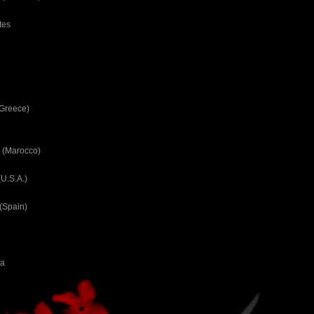
tes
(Greece)
 (Marocco)
U.S.A.)
(Spain)
ca