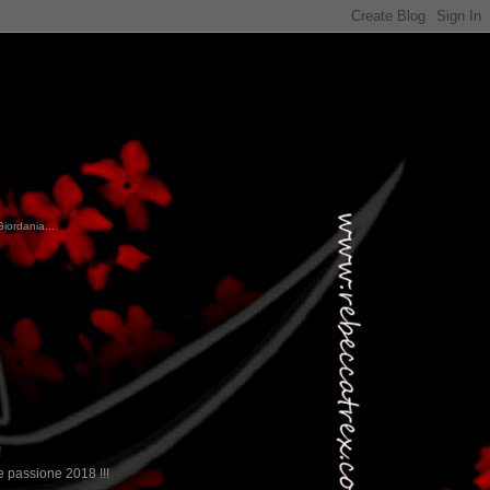
Giordania...
!
 passione 2018 !!!