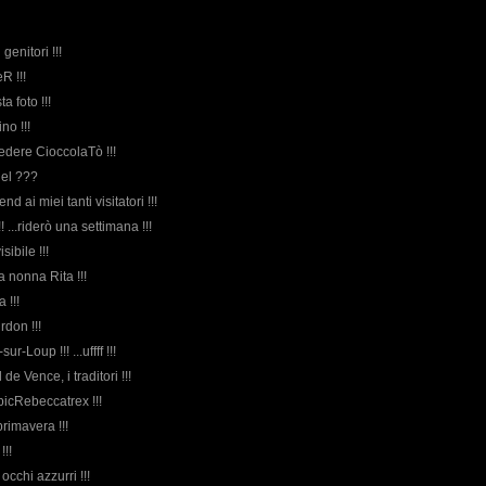
genitori !!!
R !!!
ta foto !!!
ino !!!
vedere CioccolaTò !!!
gel ???
d ai miei tanti visitatori !!!
!!! ...riderò una settimana !!!
sibile !!!
ca nonna Rita !!!
 !!!
rdon !!!
sur-Loup !!! ...uffff !!!
 de Vence, i traditori !!!
picRebeccatrex !!!
rimavera !!!
!!!
occhi azzurri !!!