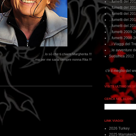
...fumetti del 20
...fumetti del 201
...fumetti del 201
...fumetti del 2011
...fumetti del 201
...fumetti 2009-
...fumetti 2009-
...i Viaggi del Tre
...le avventure de
...lo sò che ti chiami Margherita !!!
Sudafrica 2012
...ma per me sarai sempre nonna Rita !!!
...dai non perdere tempo, clikka "qui", c'è il meglio del www.rebeccatrex.com
VISITE ULTIMO MES
CERCA NEL BLOG
LINK VIAGGI
2026 Turkey
2025 Marrakech