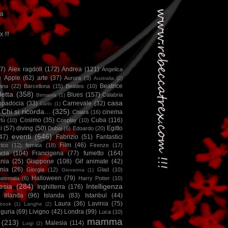
ca
x !!!
67)
Alex ragdoll
(172)
Andrea
(121)
Angelica
)
Apple
(62)
arte
(37)
Aurora
(3)
Australia
(2)
Beatrice
iana
(22)
Barcellona
(15)
Beatles
(10)
letta
(358)
Blues
(157)
Calabria
Birmania
(1)
casa
ppadocia
(33)
Carnevale
(32)
Carlo
(1)
Chi si ricorda...
(325)
cinema
Chiara
(16)
Cosimo
(35)
Cuba
(116)
fù
(10)
Cosplay
(10)
i
(57)
diving
(50)
Egitto
Dubai
(6)
Edoardo
(20)
eventi
(646)
47)
Fabrizio
(51)
Fantastici
Film
(46)
ico
(12)
ferrata
(18)
Firenze
(17)
ncia
(104)
Francigena
(77)
fumetto
(164)
nia
(25)
Giappone
(108)
Gif animate
(42)
nia
(26)
Giorgia
(12)
Glad
(10)
Giovanna
(1)
Halloween
(79)
atemala
(6)
Harry Potter
(10)
esia
(284)
Intelligenza
Inghilterra
(176)
Irlanda
(96)
Islanda
(83)
Istanbul
(44)
Laura
(36)
Lavinia
(75)
book
(1)
Langhe
(2)
iguria
(69)
Livigno
(42)
Londra
(99)
Luca
(10)
mamma
(213)
Malesia
(114)
Luigi
(2)