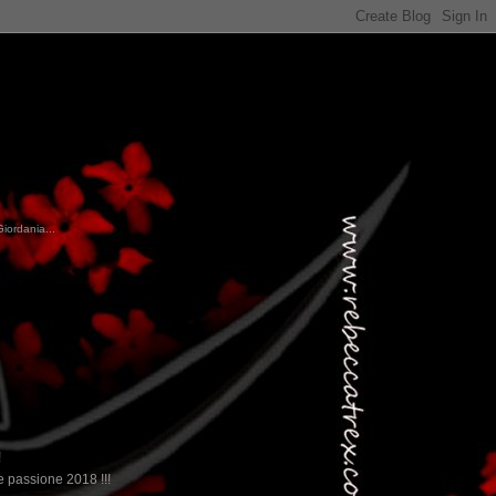
Giordania...
!
 passione 2018 !!!