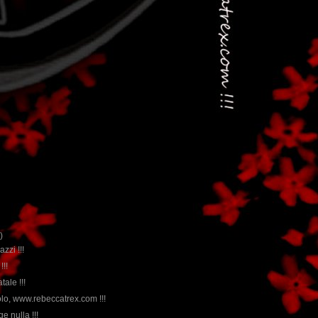
)
azzi !!!
!!!
tale !!!
olo, www.rebeccatrex.com !!!
e nulla !!!