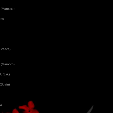
 (Marocco)
tes
(Greece)
 (Marocco)
U.S.A.)
(Spain)
ca