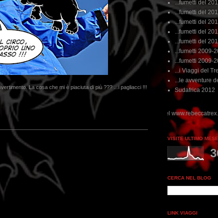
...fumetti del 20
...fumetti del 201
...fumetti del 201
...fumetti del 2011
...fumetti del 201
...fumetti 2009-
...fumetti 2009-
...i Viaggi del Tre
...le avventure de
ivertimento. La cosa che mi è piaciuta di più ??? ...i pagliacci !!!
Sudafrica 2012
VISITE ULTIMO MES
3
CERCA NEL BLOG
LINK VIAGGI