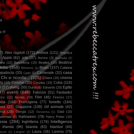
ca
x !!!
67)
Alex ragdoll
(172)
Andrea
(121)
Angelica
)
Apple
(62)
arte
(37)
Aurora
(3)
Australia
(2)
Beatrice
iana
(22)
Barcellona
(15)
Beatles
(10)
letta
(358)
Blues
(157)
Calabria
Birmania
(1)
casa
ppadocia
(33)
Carnevale
(32)
Carlo
(1)
Chi si ricorda...
(325)
cinema
Chiara
(16)
Cosimo
(35)
Cuba
(116)
fù
(10)
Cosplay
(10)
i
(57)
diving
(50)
Egitto
Dubai
(6)
Edoardo
(20)
eventi
(646)
47)
Fabrizio
(51)
Fantastici
Film
(46)
ico
(12)
ferrata
(18)
Firenze
(17)
ncia
(104)
Francigena
(77)
fumetto
(164)
nia
(25)
Giappone
(108)
Gif animate
(42)
nia
(26)
Giorgia
(12)
Glad
(10)
Giovanna
(1)
Halloween
(79)
atemala
(6)
Harry Potter
(10)
esia
(284)
Intelligenza
Inghilterra
(176)
Irlanda
(96)
Islanda
(83)
Istanbul
(44)
Laura
(36)
Lavinia
(75)
book
(1)
Langhe
(2)