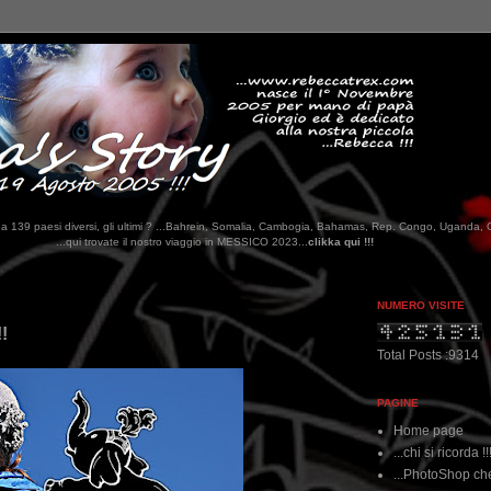
tati da 139 paesi diversi, gli ultimi ? ...Bahrein, Somalia, Cambogia, Bahamas, Rep. Congo, Uganda, 
stro viaggio in MESSICO 2023...
clikka qui !!!
NUMERO VISITE
!
Total Posts :9314
PAGINE
Home page
...chi si ricorda !!
...PhotoShop che