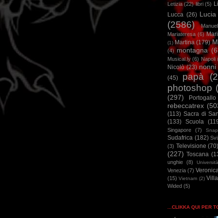
L
Letizia
(22)
libri
(5)
Lucia
Lucca
(26)
(2586)
Manuel
Mar
Mariateresa
(6)
M
Martina
(179)
(1)
montagna
(6
(4)
Musical.ly
(6)
Napoli
nonni
Nicolò
(23)
papà
(
(45)
photoshop
(297)
Portogallo
rebeccatrex
(50
(113)
Sacra di Sa
(133)
Scuola
(11
Singapore
(7)
Snap
Sudafrica
(182)
Sv
Televisione
(70
(3)
(227)
Toscana
(1
unghie
(8)
Universit
Veronic
Venezia
(7)
Vill
(15)
Vietnam
(2)
Wided
(5)
...CLIKKA QUI PER 