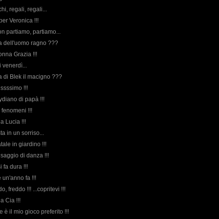
hi, regali, regali...
er Veronica !!!
on partiamo, partiamo...
rda dell'uomo ragno ???
onna Grazia !!!
 venerdì...
rda di Blek il macigno ???
ssssimo !!!
oydiano di papà !!!
i fenomeni !!!
a Lucia !!!
sta in un sorriso...
tale in giardino !!!
o saggio di danza !!!
 fa dura !!!
 un'anno fa !!!
o, freddo !!! ...copritevi !!!
a Cia !!!
 è il mio gioco preferito !!!