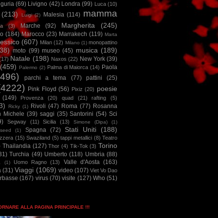
iguria
(69)
Livigno
(42)
Londra
(99)
Luca
(10)
mamma
(213)
Malesia
(114)
Luigi
(2)
Margherita
(245)
Marche
(92)
a
(3)
io
(184)
Marocco
(23)
Marrakech
(119)
Marta
essico
(607)
Milan
(12)
monopattino
Milano
(1)
38)
musica
(189)
moto
(99)
museo
(45)
Natale
(198)
New York
(39)
(17)
Naxos
(22)
(459)
Paola
Palma di Maiorca
(14)
Palermo
(2)
2496)
parchi a tema
(77)
pattini
(25)
(4222)
poesie
Pink Floyd
(56)
Pixiz
(20)
(149)
Provenza
(20)
quad
(21)
rafting
(5)
3)
Rivoli
(47)
Roma
(77)
Rosanna
Ricky
(1)
n Michele
(39)
saggi
(35)
Santorini
(54)
Sci
9)
Segway
(11)
Sicilia
(13)
Simone (Dipa)
(1)
Stati Uniti
(188)
Spagna
(72)
seed
(1)
izzera
(15)
Swaziland
(5)
tappi metallici
(8)
Teatro
Torino
)
Thailandia
(127)
Thor
(4)
Tik-Tok
(3)
31)
Turchia
(49)
Umberto
(118)
Umbria
(88)
Valle d'Aosta
(163)
Uomo Ragno
(13)
à
(1)
Viaggi
(1069)
a
(31)
video
(107)
Viet Vo Dao
arbasse
(167)
virus
(70)
visite
(127)
Who
(51)
TORNARE ALLA PAGINA PRINCIPALE !!!