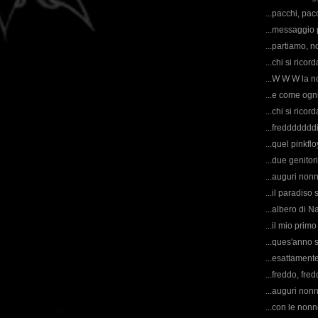
...pacchi, pacc
...messaggio p
...partiamo, n
...chi si rico
...W W W la n
...e come ogni
...chi si rico
...fredddddddi
...quel pinkfl
...due genitor
...auguri nonn
...il paradiso 
...albero di Na
...il mio prim
...ques'anno si
...esattamente
...freddo, fredd
...auguri nonn
...con le nonne