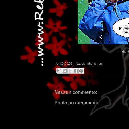
...che d
at
09:23:00
Labels:
photoshop
Nessun commento:
Posta un commento