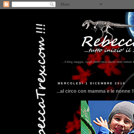
...il blog viaggia, negli ultimi mesi siamo stati visi
...qui trovate il no
MERCOLEDÌ 1 DICEMBRE 2010
...al circo con mamma e le nonne !!