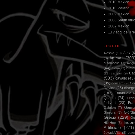
2010 Mexico
2010 Iceland
2009 Mexico
2008 South Afri
2007 Mexico
...i viaggi del Tre
ETICHETTE
Alex
(
Alessia
(19)
Animali
(303
(3)
automobile
(7)
Avigl
bicic
(44)
Belize
(2)
Ca
(21)
camper
(9)
(593)
cavallo
(43)
(35)
concerti
(9)
Cor
Davide
(25)
disegn
(183)
Emanuele
(
Quattro
(74)
Feder
forlivesi
(23)
Fra
Germa
Gabriele
(7)
Giorda
Ginevra
(7)
Grecia
(229)
Gu
Indon
Hip-Hop
(3)
Artificiale
(271)
JoyadeVilla
(8)
Junk