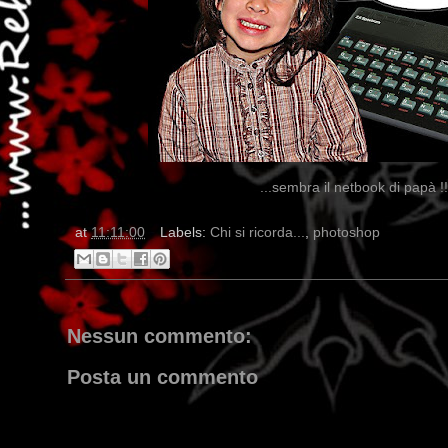
...sembra il netbook di papà !
at
11:11:00
Labels:
Chi si ricorda...
,
photoshop
Nessun commento:
Posta un commento