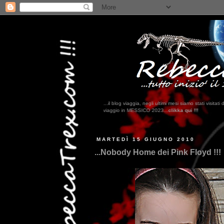
...il blog viaggia, negli ultimi mesi siamo stati visi
rovate il nostro viaggio in MESSICO 2023...
clikka qui !!!
MARTEDÌ 15 GIUGNO 2010
...Nobody Home dei Pink Floyd !!!