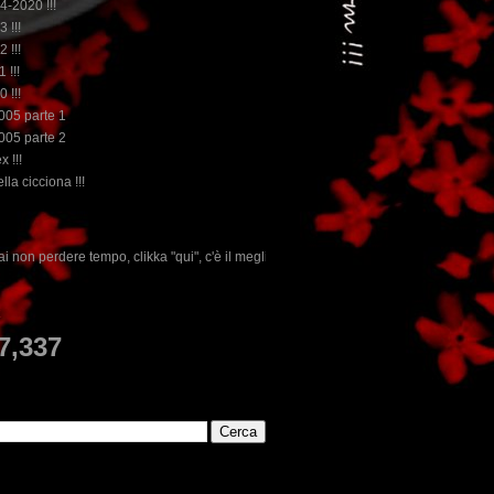
14-2020 !!!
3 !!!
2 !!!
 !!!
0 !!!
2005 parte 1
2005 parte 2
x !!!
lla cicciona !!!
ka "qui", c'è il meglio del www.rebeccatrex.com
E
7,337