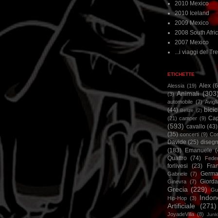
2010 Mexico
2010 Iceland
2009 Mexico
2008 South Afri
2007 Mexico
...i viaggi del Tre
ETICHETTE
Alex
(
Alessia
(19)
Animali
(303
(3)
automobile
(7)
Avigl
bicic
(44)
Belize
(2)
Ca
(21)
camper
(9)
(593)
cavallo
(43)
(35)
concerti
(9)
Cor
Davide
(25)
disegn
(183)
Emanuele
(
Quattro
(74)
Feder
forlivesi
(23)
Fra
Germa
Gabriele
(7)
Giorda
Ginevra
(7)
Grecia
(229)
Gu
Indon
Hip-Hop
(3)
Artificiale
(271)
JoyadeVilla
(8)
Junk