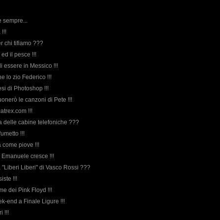
 sempre...
!!!
r chi tifiamo ???
 ed il pesce !!!
i essere in Messico !!!
e lo zio Federico !!!
mesi di Photoshop !!!
uonerò le canzoni di Pete !!!
atrex.com !!!
rda delle cabine telefoniche ???
fumetto !!!
 come piove !!!
o Emanuele cresce !!!
da "Liberi Liberi" di Vasco Rossi ???
iste !!!
e dei Pink Floyd !!!
ek-end a Finale Ligure !!!
 !!!