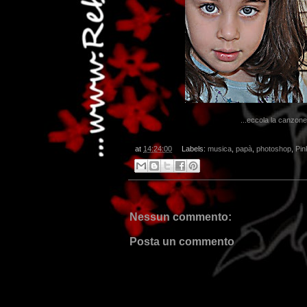
...eccola la canzone 
at
14:24:00
Labels:
musica
,
papà
,
photoshop
,
Pin
Nessun commento:
Posta un commento