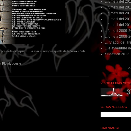
...fumetti del 20
...fumetti del 201
...fumetti del 201
...fumetti del 2011
...fumetti del 201
...fumetti 2009-
...fumetti 2009-
...i Viaggi del Tre
...le avventure de
preferita di papà !!! ...la mia è sempre quella delle Winx Club !!!
Sudafrica 2012
k Floyd
,
poesie
...dai non perdere tempo, clik
VISITE ULTIMO MES
3
CERCA NEL BLOG
LINK VIAGGI