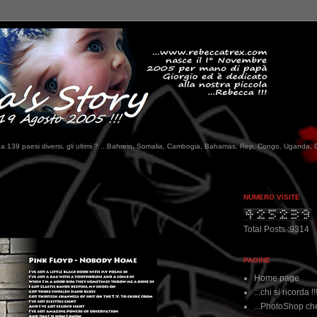
tati da 139 paesi diversi, gli ultimi ? ...Bahrein, Somalia, Cambogia, Bahamas, Rep. Congo, Uganda, 
NUMERO VISITE
Total Posts :9314
PAGINE
Home page
...chi si ricorda !!
...PhotoShop che