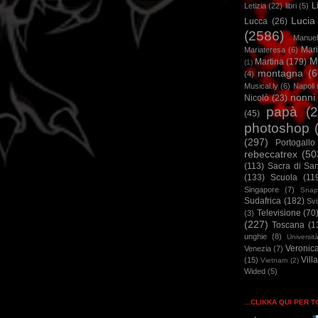
L
Letizia
(22)
libri
(5)
Lucia
Lucca
(26)
(2586)
Manuel
Mar
Mariateresa
(6)
M
Martina
(179)
(1)
montagna
(6
(4)
Musical.ly
(6)
Napoli
nonni
Nicolò
(23)
papà
(
(45)
photoshop
(297)
Portogallo
rebeccatrex
(50
(113)
Sacra di Sa
(133)
Scuola
(11
Singapore
(7)
Snap
Sudafrica
(182)
Sv
Televisione
(70
(3)
(227)
Toscana
(1
unghie
(8)
Universit
Veronic
Venezia
(7)
Vill
(15)
Vietnam
(2)
Wided
(5)
...CLIKKA QUI PER 