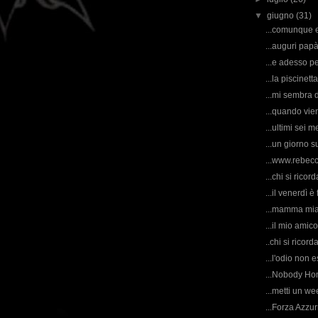
▼
giugno
(31)
...comunque e
...auguri papà 
...e adesso pe
...la piscinetta
...mi sembra d
...quando vien
...ultimi sei 
...un giorno s
...www.rebecc
...chi si rico
...il venerdì è 
...mamma mia
...il mio amic
..chi si ricor
...l'odio non es
...Nobody Hom
...metti un we
...Forza Azzurri