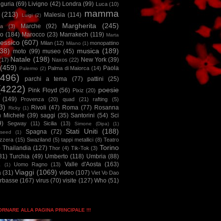
iguria
(69)
Livigno
(42)
Londra
(99)
Luca
(10)
mamma
(213)
Malesia
(114)
Luigi
(2)
Margherita
(245)
Marche
(92)
a
(3)
io
(184)
Marocco
(23)
Marrakech
(119)
Marta
essico
(607)
Milan
(12)
monopattino
Milano
(1)
38)
musica
(189)
moto
(99)
museo
(45)
Natale
(198)
New York
(39)
(17)
Naxos
(22)
(459)
Paola
Palma di Maiorca
(14)
Palermo
(2)
2496)
parchi a tema
(77)
pattini
(25)
(4222)
poesie
Pink Floyd
(56)
Pixiz
(20)
(149)
Provenza
(20)
quad
(21)
rafting
(5)
3)
Rivoli
(47)
Roma
(77)
Rosanna
Ricky
(1)
n Michele
(39)
saggi
(35)
Santorini
(54)
Sci
9)
Segway
(11)
Sicilia
(13)
Simone (Dipa)
(1)
Stati Uniti
(188)
Spagna
(72)
seed
(1)
izzera
(15)
Swaziland
(5)
tappi metallici
(8)
Teatro
Torino
)
Thailandia
(127)
Thor
(4)
Tik-Tok
(3)
31)
Turchia
(49)
Umberto
(118)
Umbria
(88)
Valle d'Aosta
(163)
Uomo Ragno
(13)
à
(1)
Viaggi
(1069)
a
(31)
video
(107)
Viet Vo Dao
arbasse
(167)
virus
(70)
visite
(127)
Who
(51)
TORNARE ALLA PAGINA PRINCIPALE !!!