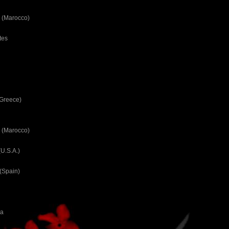
 (Marocco)
tes
(Greece)
 (Marocco)
U.S.A.)
(Spain)
ca