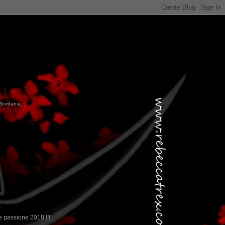
Giordania...
!
 passione 2018 !!!