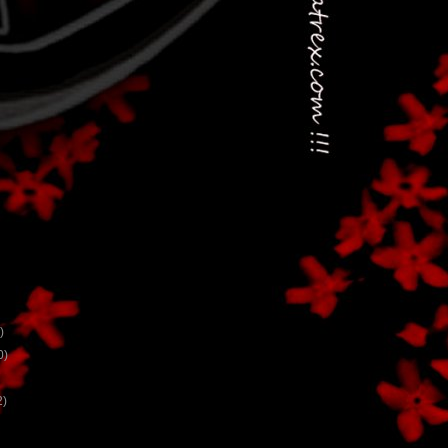
)
0)
2)