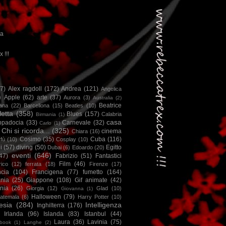
ca
x !!!
67)
Alex ragdoll
(172)
Andrea
(121)
Angelica
)
Apple
(62)
arte
(37)
Aurora
(3)
Australia
(2)
Beatrice
iana
(22)
Barcellona
(15)
Beatles
(10)
letta
(358)
Blues
(157)
Calabria
Birmania
(1)
casa
ppadocia
(33)
Carnevale
(32)
Carlo
(1)
Chi si ricorda...
(325)
cinema
Chiara
(16)
Cosimo
(35)
Cuba
(116)
fù
(10)
Cosplay
(10)
i
(57)
diving
(50)
Egitto
Dubai
(6)
Edoardo
(20)
eventi
(646)
47)
Fabrizio
(51)
Fantastici
Film
(46)
ico
(12)
ferrata
(18)
Firenze
(17)
ncia
(104)
Francigena
(77)
fumetto
(164)
nia
(25)
Giappone
(108)
Gif animate
(42)
nia
(26)
Giorgia
(12)
Glad
(10)
Giovanna
(1)
Halloween
(79)
atemala
(6)
Harry Potter
(10)
esia
(284)
Intelligenza
Inghilterra
(176)
Irlanda
(96)
Islanda
(83)
Istanbul
(44)
Laura
(36)
Lavinia
(75)
book
(1)
Langhe
(2)