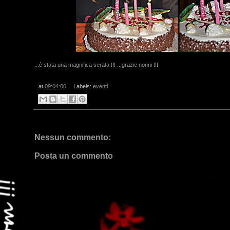
...è stata una magnifica serata !!! ...grazie nonni !!!
at
09:04:00
Labels:
eventi
Nessun commento:
Posta un commento