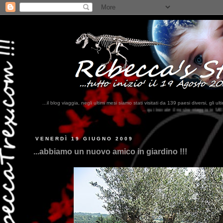
...il blog viaggia, negli ultimi mesi siamo stati visitati da 139 paesi diversi, 
...qui trovate il nostro viaggio in MESSICO 2023...
clikka qui !!!
VENERDÌ 19 GIUGNO 2009
...abbiamo un nuovo amico in giardino !!!