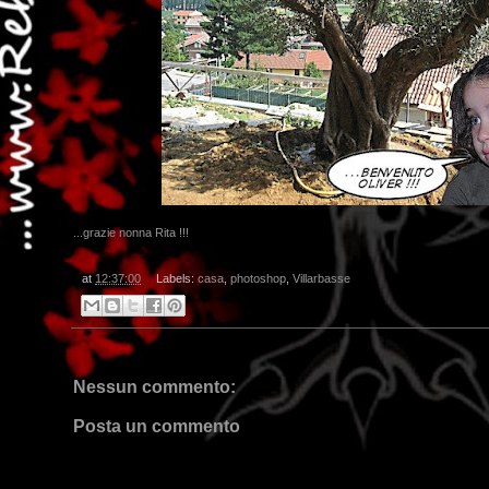
...grazie nonna Rita !!!
at
12:37:00
Labels:
casa
,
photoshop
,
Villarbasse
Nessun commento:
Posta un commento