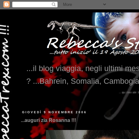
...il blog viaggia, negli ultimi me
? ...Bahrein, Somalia, Cambogi
...qui trovate il nostro viaggio in MESSICO 2023...
cl
GIOVEDÌ 9 NOVEMBRE 2006
...auguri zia Rosanna !!!