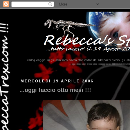
...il blog viaggia, negli ultimi mesi siamo stati visitati da 139 paesi diversi, 
...qui trovate il nostro viaggio in MESSICO 2023...
clikka qui !!!
MERCOLEDÌ 19 APRILE 2006
...oggi faccio otto mesi !!!