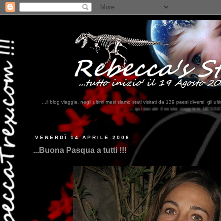
...il blog viaggia, negli ultimi mesi siamo stati visitati da 139 paesi diversi, 
...qui trovate il nostro viaggio in MESSICO 2023...
clikka qui !!!
VENERDÌ 14 APRILE 2006
...Buona Pasqua a tutti !!!