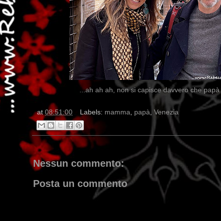
...ah ah ah, non si capisce davvero che papà è 
at
08:51:00
Labels:
mamma
,
papà
,
Venezia
Nessun commento:
Posta un commento