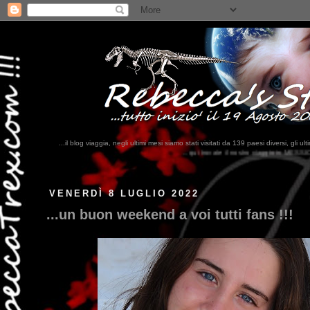
...il blog viaggia, negli ultimi mesi siamo stati visitati da 139 paesi diversi, 
...qui trovate il nostro viaggio in MESSICO 2023...
clikka qui !!!
VENERDÌ 8 LUGLIO 2022
...un buon weekend a voi tutti fans !!!