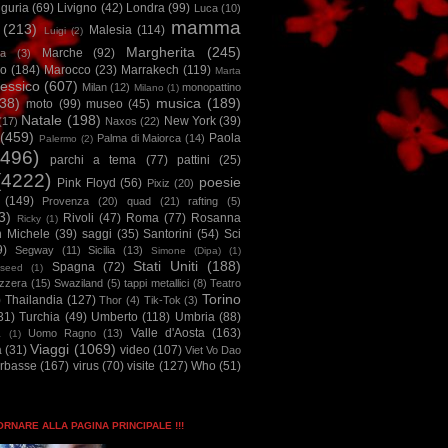
iguria
(69)
Livigno
(42)
Londra
(99)
Luca
(10)
mamma
(213)
Malesia
(114)
Luigi
(2)
Margherita
(245)
Marche
(92)
a
(3)
io
(184)
Marocco
(23)
Marrakech
(119)
Marta
essico
(607)
Milan
(12)
monopattino
Milano
(1)
38)
musica
(189)
moto
(99)
museo
(45)
Natale
(198)
New York
(39)
(17)
Naxos
(22)
(459)
Paola
Palma di Maiorca
(14)
Palermo
(2)
2496)
parchi a tema
(77)
pattini
(25)
(4222)
poesie
Pink Floyd
(56)
Pixiz
(20)
(149)
Provenza
(20)
quad
(21)
rafting
(5)
3)
Rivoli
(47)
Roma
(77)
Rosanna
Ricky
(1)
n Michele
(39)
saggi
(35)
Santorini
(54)
Sci
9)
Segway
(11)
Sicilia
(13)
Simone (Dipa)
(1)
Stati Uniti
(188)
Spagna
(72)
seed
(1)
izzera
(15)
Swaziland
(5)
tappi metallici
(8)
Teatro
Torino
)
Thailandia
(127)
Thor
(4)
Tik-Tok
(3)
31)
Turchia
(49)
Umberto
(118)
Umbria
(88)
Valle d'Aosta
(163)
Uomo Ragno
(13)
à
(1)
Viaggi
(1069)
a
(31)
video
(107)
Viet Vo Dao
arbasse
(167)
virus
(70)
visite
(127)
Who
(51)
TORNARE ALLA PAGINA PRINCIPALE !!!