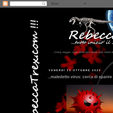
...il blog viaggia, negli ultimi mesi siamo stati visi
...qui trovate il n
VENERDÌ 23 OTTOBRE 2020
...maledetto virus: cerca di sparire 