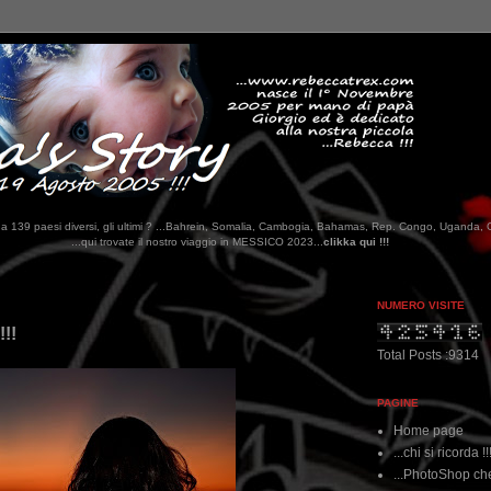
tati da 139 paesi diversi, gli ultimi ? ...Bahrein, Somalia, Cambogia, Bahamas, Rep. Congo, Uganda, 
ostro viaggio in MESSICO 2023...
clikka qui !!!
NUMERO VISITE
!!!
Total Posts :9314
PAGINE
Home page
...chi si ricorda !!
...PhotoShop che