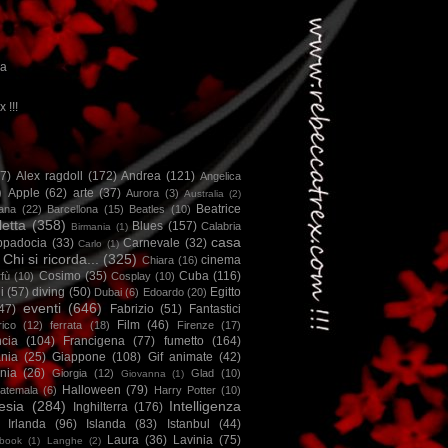
ca
x !!!
67)
Alex ragdoll
(172)
Andrea
(121)
Angelica
)
Apple
(62)
arte
(37)
Aurora
(3)
Australia
(2)
Beatrice
iana
(22)
Barcellona
(15)
Beatles
(10)
letta
(358)
Blues
(157)
Calabria
Birmania
(1)
casa
ppadocia
(33)
Carnevale
(32)
Carlo
(1)
Chi si ricorda...
(325)
cinema
Chiara
(16)
Cosimo
(35)
Cuba
(116)
fù
(10)
Cosplay
(10)
i
(57)
diving
(50)
Egitto
Dubai
(6)
Edoardo
(20)
eventi
(646)
47)
Fabrizio
(51)
Fantastici
Film
(46)
ico
(12)
ferrata
(18)
Firenze
(17)
ncia
(104)
Francigena
(77)
fumetto
(164)
nia
(25)
Giappone
(108)
Gif animate
(42)
nia
(26)
Giorgia
(12)
Glad
(10)
Giovanna
(1)
Halloween
(79)
atemala
(6)
Harry Potter
(10)
esia
(284)
Intelligenza
Inghilterra
(176)
Irlanda
(96)
Islanda
(83)
Istanbul
(44)
Laura
(36)
Lavinia
(75)
book
(1)
Langhe
(2)