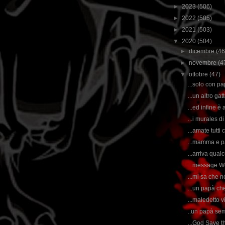
►
2023
(506)
►
2022
(505)
►
2021
(503)
▼
2020
(504)
►
dicembre
(46
►
novembre
(4
▼
ottobre
(47)
...solo con pap
...un altro g
...ed infine è
...i murales d
...amate tutti 
...mamma e pap
...arriva qualc
...message Wo
...mi sa che n
...un papà che
...maledetto vi
..un papà sem
...God Save 