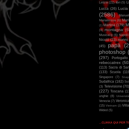
L
Letizia
(22)
libri
(5)
Lucia
Lucca
(26)
(2586)
Manuel
Mar
Mariateresa
(6)
M
Martina
(179)
(1)
montagna
(6
(4)
Musical.ly
(6)
Napoli
nonni
Nicolò
(23)
papà
(
(45)
photoshop
(297)
Portogallo
rebeccatrex
(50
(113)
Sacra di Sa
(133)
Scuola
(11
Singapore
(7)
Snap
Sudafrica
(182)
Sv
Televisione
(70
(3)
(227)
Toscana
(1
unghie
(8)
Universit
Veronic
Venezia
(7)
Vill
(15)
Vietnam
(2)
Wided
(5)
...CLIKKA QUI PER 