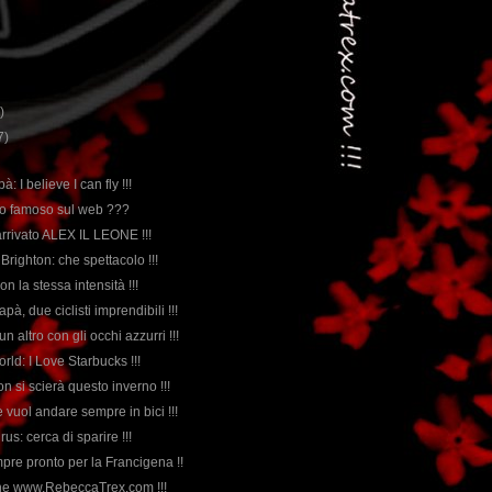
)
7)
à: I believe I can fly !!!
atto famoso sul web ???
 arrivato ALEX IL LEONE !!!
i Brighton: che spettacolo !!!
con la stessa intensità !!!
à, due ciclisti imprendibili !!!
un altro con gli occhi azzurri !!!
rld: I Love Starbucks !!!
on si scierà questo inverno !!!
 vuol andare sempre in bici !!!
rus: cerca di sparire !!!
pre pronto per la Francigena !!
the www.RebeccaTrex.com !!!