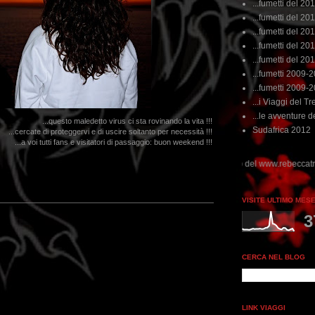
...fumetti del 20
...fumetti del 201
...fumetti del 201
...fumetti del 2011
...fumetti del 201
...fumetti 2009-
...fumetti 2009-
...i Viaggi del Tre
...le avventure de
...questo maledetto virus ci sta rovinando la vita !!!
Sudafrica 2012
...cercate di proteggervi e di uscire soltanto per necessità !!!
...a voi tutti fans e visitatori di passaggio: buon weekend !!!
VISITE ULTIMO MES
3
CERCA NEL BLOG
LINK VIAGGI