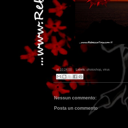
at
10:24:00
Labels:
photoshop
,
virus
Nessun commento:
Posta un commento