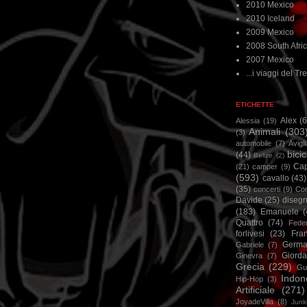
2010 Mexico
2010 Iceland
2009 Mexico
2008 South Afri
2007 Mexico
...i viaggi del Tre
ETICHETTE
Alex
(
Alessia
(19)
Animali
(303
(3)
automobile
(7)
Avigl
bicic
(44)
Belize
(2)
Ca
(21)
camper
(9)
(593)
cavallo
(43)
(35)
concerti
(9)
Cor
Davide
(25)
disegn
(183)
Emanuele
(
Quattro
(74)
Feder
forlivesi
(23)
Fra
Germa
Gabriele
(7)
Giorda
Ginevra
(7)
Grecia
(229)
Gu
Indon
Hip-Hop
(3)
Artificiale
(271)
JoyadeVilla
(8)
Junk