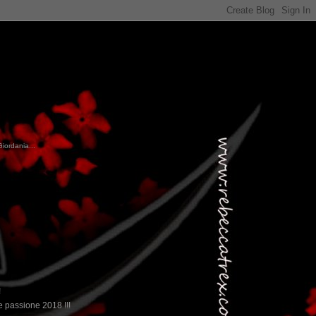
Giordania...
!
 passione 2018 !!!