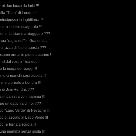
irei due facce da furbi !!!
ella "Tube" di Londra !!!
rincipesse in Inghilterra !!!
mpre il solito esagerato !!!
come facciamo a viaggiare ???
pà "ragazzini" in Guatemala !
he razza di foto è questa ???
siamo ormai in pieno autunno !
nd dal vostro Trex-duo !!!
oi la maga dei viaggi !!!
nto ci manchi così piccola !!!
uelle giornate a Londra !!!
rda di Jimi Hendrix ???
va in palestra con mamma !!!
nare un gatto tra di noi ???
ppo "Lago Verde" di Nevache !!!
gio lasciato al Lago Verde !!!
ggi si torna a scuola !!!
 una mamma senza sosta !!!