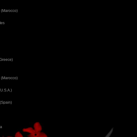
 (Marocco)
tes
(Greece)
 (Marocco)
U.S.A.)
(Spain)
ca