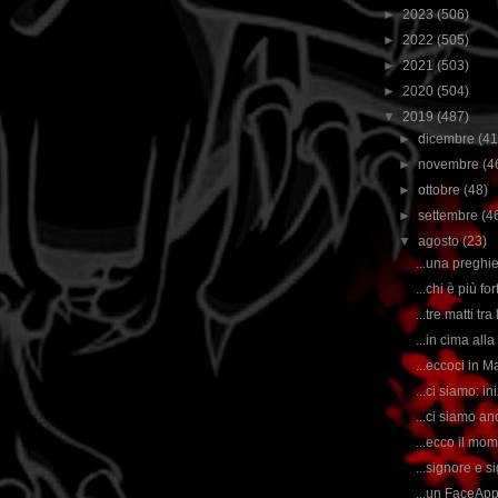
►
2023
(506)
►
2022
(505)
►
2021
(503)
►
2020
(504)
▼
2019
(487)
►
dicembre
(41
►
novembre
(4
►
ottobre
(48)
►
settembre
(4
▼
agosto
(23)
...una preghie
...chi è più f
...tre matti tr
...in cima all
...eccoci in M
...ci siamo: in
...ci siamo a
...ecco il mom
...signore e s
...un FaceApp 