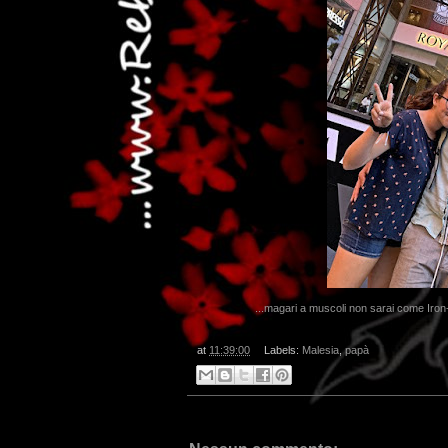
...dai 
...magari a muscoli non sarai come Iron-
at
11:39:00
Labels:
Malesia
,
papà