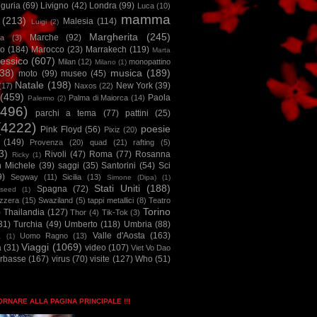
iguria
(69)
Livigno
(42)
Londra
(99)
Luca
(10)
mamma
(213)
Malesia
(114)
Luigi
(2)
Margherita
(245)
Marche
(92)
a
(3)
io
(184)
Marocco
(23)
Marrakech
(119)
Marta
essico
(607)
Milan
(12)
monopattino
Milano
(1)
38)
musica
(189)
moto
(99)
museo
(45)
Natale
(198)
New York
(39)
(17)
Naxos
(22)
(459)
Paola
Palma di Maiorca
(14)
Palermo
(2)
2496)
parchi a tema
(77)
pattini
(25)
(4222)
poesie
Pink Floyd
(56)
Pixiz
(20)
(149)
Provenza
(20)
quad
(21)
rafting
(5)
3)
Rivoli
(47)
Roma
(77)
Rosanna
Ricky
(1)
n Michele
(39)
saggi
(35)
Santorini
(54)
Sci
9)
Segway
(11)
Sicilia
(13)
Simone (Dipa)
(1)
Stati Uniti
(188)
Spagna
(72)
seed
(1)
izzera
(15)
Swaziland
(5)
tappi metallici
(8)
Teatro
Torino
)
Thailandia
(127)
Thor
(4)
Tik-Tok
(3)
31)
Turchia
(49)
Umberto
(118)
Umbria
(88)
Valle d'Aosta
(163)
Uomo Ragno
(13)
à
(1)
Viaggi
(1069)
a
(31)
video
(107)
Viet Vo Dao
arbasse
(167)
virus
(70)
visite
(127)
Who
(51)
TORNARE ALLA PAGINA PRINCIPALE !!!