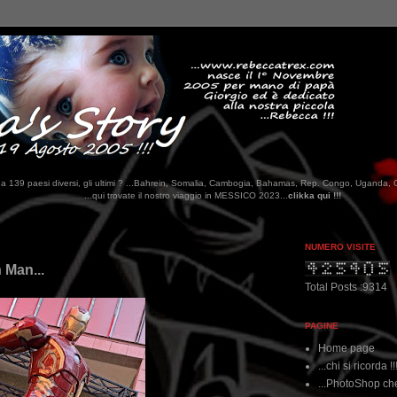
tati da 139 paesi diversi, gli ultimi ? ...Bahrein, Somalia, Cambogia, Bahamas, Rep. Congo, Uganda, 
ate il nostro viaggio in MESSICO 2023...
clikka qui !!!
NUMERO VISITE
n Man...
Total Posts :9314
PAGINE
Home page
...chi si ricorda !!
...PhotoShop che