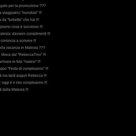
 regalo per la promozione ???
 viaggiatrici "mondiali" !!!
a da "furbetta" che hai !!!
appiamo cosa è successo !!!
Malesia: davvero complimenti !!!
comincia a scrivere !!!
 della vacanza in Malesia ???
è libera dal "RebeccaTrex" !!!
rrivare le foto "malesi" !!!
ruppo "Festa di compleanno" !!!
anti ma tanti auguri Rebecca !!!
: oggi è il mio compleanno !!!
i dalla Malesia !!!