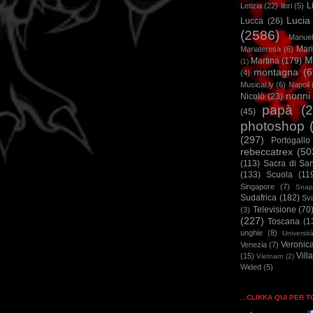
L
Letizia
(22)
libri
(5)
Lucia
Lucca
(26)
(2586)
Manuel
Mar
Mariateresa
(6)
M
Martina
(179)
(1)
montagna
(6
(4)
Musical.ly
(6)
Napoli
nonni
Nicolò
(23)
papà
(
(45)
photoshop
(297)
Portogallo
rebeccatrex
(50
(113)
Sacra di Sa
(133)
Scuola
(11
Singapore
(7)
Snap
Sudafrica
(182)
Sv
Televisione
(70
(3)
(227)
Toscana
(1
unghie
(8)
Universit
Veronic
Venezia
(7)
Vill
(15)
Vietnam
(2)
Wided
(5)
...CLIKKA QUI PER 