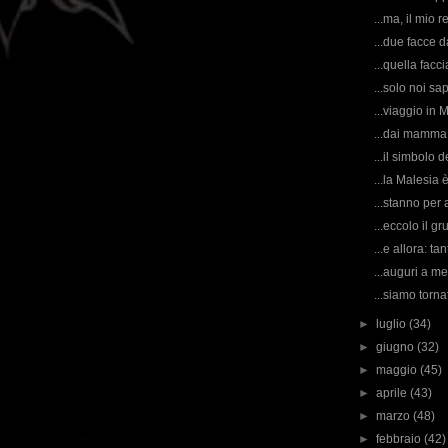
...ma, il mio
...due facce da
...quella facci
...solo noi s
...viaggio in 
...dai mamma 
...il simbolo
...la Malesia 
...stanno per a
...eccolo il g
...e allora: t
...auguri a me
...siamo tornat
►
luglio
(34)
►
giugno
(32)
►
maggio
(45)
►
aprile
(43)
►
marzo
(48)
►
febbraio
(42)