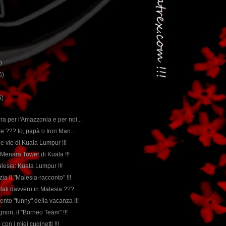
)
6)
6)
ra per l'Amazzonia e per noi...
orte ??? Io, papà o Iron Man...
a le vie di Kuala Lumpur !!!
a Menara Tower di Kuala !!!
alesia: Kuala Lumpur !!!
izia il "Malesia-racconto" !!!
ndati davvero in Malesia ???
ento "funny" della vacanza !!!
ignori, il "Borneo Team" !!!
con i miei cuginetti !!!