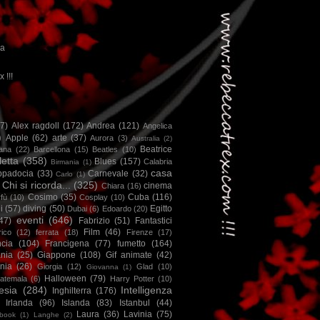
ca
x !!!
67)
Alex ragdoll
(172)
Andrea
(121)
Angelica
)
Apple
(62)
arte
(37)
Aurora
(3)
Australia
(2)
Beatrice
iana
(22)
Barcellona
(15)
Beatles
(10)
letta
(358)
Blues
(157)
Calabria
Birmania
(1)
casa
ppadocia
(33)
Carnevale
(32)
Carlo
(1)
Chi si ricorda...
(325)
cinema
Chiara
(16)
Cosimo
(35)
Cuba
(116)
fù
(10)
Cosplay
(10)
i
(57)
diving
(50)
Egitto
Dubai
(6)
Edoardo
(20)
eventi
(646)
47)
Fabrizio
(51)
Fantastici
Film
(46)
ico
(12)
ferrata
(18)
Firenze
(17)
ncia
(104)
Francigena
(77)
fumetto
(164)
nia
(25)
Giappone
(108)
Gif animate
(42)
nia
(26)
Giorgia
(12)
Glad
(10)
Giovanna
(1)
Halloween
(79)
atemala
(6)
Harry Potter
(10)
esia
(284)
Intelligenza
Inghilterra
(176)
Irlanda
(96)
Islanda
(83)
Istanbul
(44)
Laura
(36)
Lavinia
(75)
book
(1)
Langhe
(2)