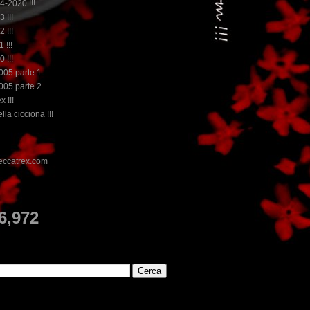
14-2020 !!!
3 !!!
2 !!!
 !!!
0 !!!
2005 parte 1
2005 parte 2
x !!!
lla cicciona !!!
E
6,972