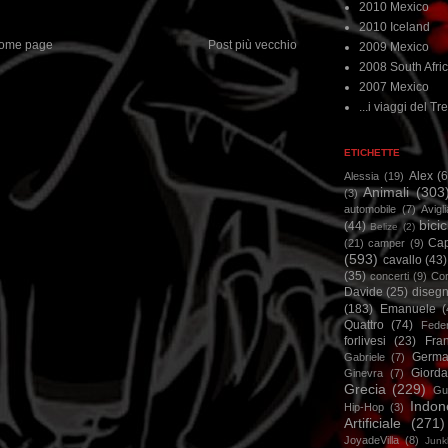
2010 Mexico
2010 Iceland
ome page
Post più vecchio
2009 Mexico
2008 South Afri
2007 Mexico
...i viaggi del Tre
ETICHETTE
Alex
(
Alessia
(19)
Animali
(303
(3)
automobile
(7)
Avigl
bicic
(44)
Belize
(2)
Ca
(21)
camper
(9)
(593)
cavallo
(43)
(35)
concerti
(9)
Cor
Davide
(25)
disegn
(183)
Emanuele
(
Quattro
(74)
Feder
forlivesi
(23)
Fra
Germa
Gabriele
(7)
Giorda
Ginevra
(7)
Grecia
(229)
Gu
Indon
Hip-Hop
(3)
Artificiale
(271)
JoyadeVilla
(8)
Junk