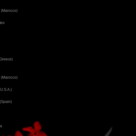
 (Marocco)
tes
(Greece)
 (Marocco)
U.S.A.)
(Spain)
ca