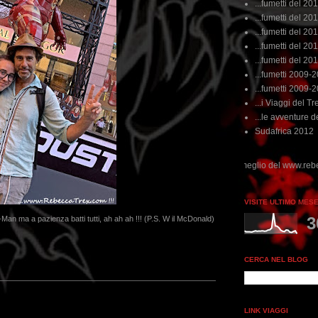
...fumetti del 20
...fumetti del 201
...fumetti del 201
...fumetti del 2011
...fumetti del 201
...fumetti 2009-
...fumetti 2009-
...i Viaggi del Tre
...le avventure de
Sudafrica 2012
non perdere tempo, clikka "qui", c'è il meglio del www.rebeccatrex.com
VISITE ULTIMO MES
3
Man ma a pazienza batti tutti, ah ah ah !!! (P.S. W il McDonald)
CERCA NEL BLOG
LINK VIAGGI