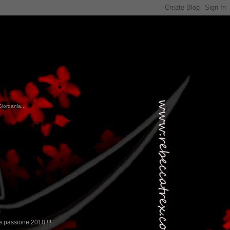
Giordania...
!
 passione 2018 !!!