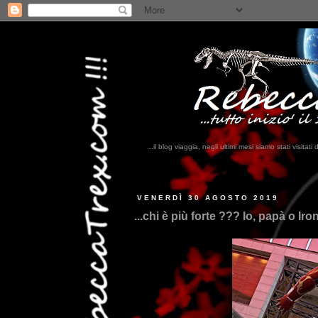
...il blog viaggia, negli ultimi mesi siamo stati visi
...qui trov
VENERDÌ 30 AGOSTO 2019
...chi è più forte ??? Io, papà o Iro