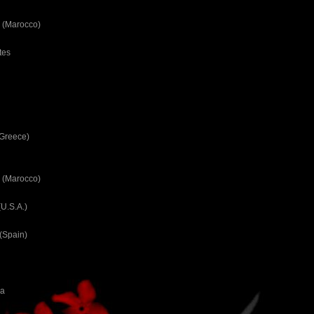
 (Marocco)
tes
(Greece)
 (Marocco)
U.S.A.)
(Spain)
ca