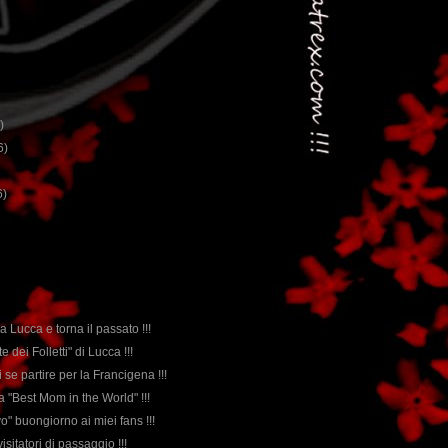
)
6)
6)
i a Lucca e torna il passato !!!
e dei Folletti" di Lucca !!!
i se partire per la Francigena !!!
la "Best Mom in the World" !!!
vo" buongiorno ai miei fans !!!
visitatori di passaggio !!!