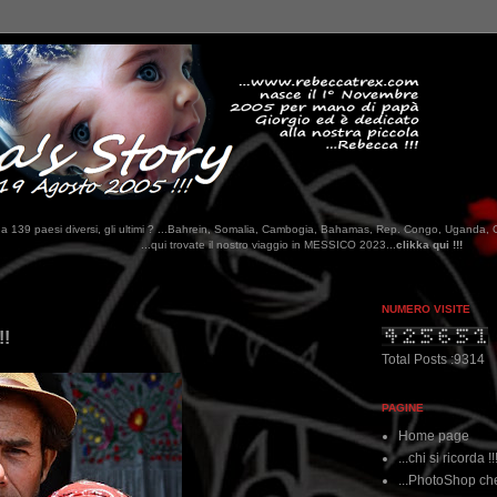
tati da 139 paesi diversi, gli ultimi ? ...Bahrein, Somalia, Cambogia, Bahamas, Rep. Congo, Uganda, 
qui trovate il nostro viaggio in MESSICO 2023...
clikka qui !!!
NUMERO VISITE
!!
Total Posts :9314
PAGINE
Home page
...chi si ricorda !!
...PhotoShop che