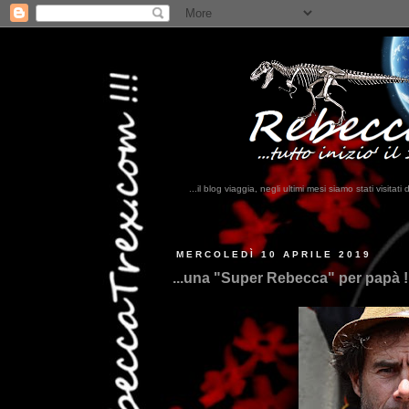
...il blog viaggia, negli ultimi mesi siamo stati visi
...
MERCOLEDÌ 10 APRILE 2019
...una "Super Rebecca" per papà !