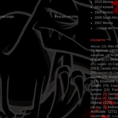
2010 Mexico
2010 Iceland
2009 Mexico
ome page
Post più vecchio
2008 South Afri
2007 Mexico
...i viaggi del Tre
ETICHETTE
Alex
(
Alessia
(19)
Animali
(303
(3)
automobile
(7)
Avigl
bicic
(44)
Belize
(2)
Ca
(21)
camper
(9)
(593)
cavallo
(43)
(35)
concerti
(9)
Cor
Davide
(25)
disegn
(183)
Emanuele
(
Quattro
(74)
Feder
forlivesi
(23)
Fra
Germa
Gabriele
(7)
Giorda
Ginevra
(7)
Grecia
(229)
Gu
Indon
Hip-Hop
(3)
Artificiale
(271)
JoyadeVilla
(8)
Junk