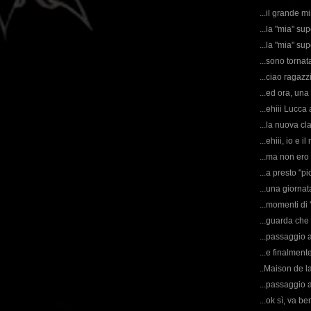
...il grande mi
...la "mia" su
...la "mia" su
...sono tornat
...ciao ragazz
...ed ora, una
...ehiii Lucca
...la nuova cla
...ehiii, io e 
...ma non ero 
...a presto "p
...una giornat
...momenti di 
...guarda che
...passaggio 
...e finalmente
..Maison de l
...passaggio 
...ok sì, va b