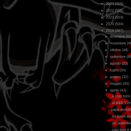
►
2023
(506)
►
2022
(505)
►
2021
(503)
►
2020
(504)
▼
2019
(487)
►
dicembre
(41
►
novembre
(4
►
ottobre
(48)
►
settembre
(4
►
agosto
(23)
►
luglio
(34)
►
giugno
(32)
►
maggio
(45)
▼
aprile
(43)
...è così: torn
...al B&B "Cort
..papà decidit
...un bacio al
...un "esplosi
...ciao fans e 