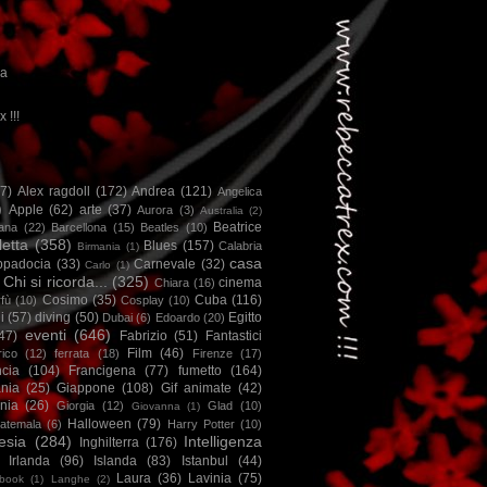
ca
x !!!
67)
Alex ragdoll
(172)
Andrea
(121)
Angelica
)
Apple
(62)
arte
(37)
Aurora
(3)
Australia
(2)
Beatrice
iana
(22)
Barcellona
(15)
Beatles
(10)
letta
(358)
Blues
(157)
Calabria
Birmania
(1)
casa
ppadocia
(33)
Carnevale
(32)
Carlo
(1)
Chi si ricorda...
(325)
cinema
Chiara
(16)
Cosimo
(35)
Cuba
(116)
fù
(10)
Cosplay
(10)
i
(57)
diving
(50)
Egitto
Dubai
(6)
Edoardo
(20)
eventi
(646)
47)
Fabrizio
(51)
Fantastici
Film
(46)
ico
(12)
ferrata
(18)
Firenze
(17)
ncia
(104)
Francigena
(77)
fumetto
(164)
nia
(25)
Giappone
(108)
Gif animate
(42)
nia
(26)
Giorgia
(12)
Glad
(10)
Giovanna
(1)
Halloween
(79)
atemala
(6)
Harry Potter
(10)
esia
(284)
Intelligenza
Inghilterra
(176)
Irlanda
(96)
Islanda
(83)
Istanbul
(44)
Laura
(36)
Lavinia
(75)
book
(1)
Langhe
(2)