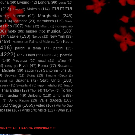
iguria
(69)
Livigno
(42)
Londra
(99)
Luca
(10)
mamma
(213)
Malesia
(114)
Luigi
(2)
Margherita
(245)
Marche
(92)
a
(3)
io
(184)
Marocco
(23)
Marrakech
(119)
Marta
essico
(607)
Milan
(12)
monopattino
Milano
(1)
38)
musica
(189)
moto
(99)
museo
(45)
Natale
(198)
New York
(39)
(17)
Naxos
(22)
(459)
Paola
Palma di Maiorca
(14)
Palermo
(2)
2496)
parchi a tema
(77)
pattini
(25)
(4222)
poesie
Pink Floyd
(56)
Pixiz
(20)
(149)
Provenza
(20)
quad
(21)
rafting
(5)
3)
Rivoli
(47)
Roma
(77)
Rosanna
Ricky
(1)
n Michele
(39)
saggi
(35)
Santorini
(54)
Sci
9)
Segway
(11)
Sicilia
(13)
Simone (Dipa)
(1)
Stati Uniti
(188)
Spagna
(72)
seed
(1)
izzera
(15)
Swaziland
(5)
tappi metallici
(8)
Teatro
Torino
)
Thailandia
(127)
Thor
(4)
Tik-Tok
(3)
31)
Turchia
(49)
Umberto
(118)
Umbria
(88)
Valle d'Aosta
(163)
Uomo Ragno
(13)
à
(1)
Viaggi
(1069)
a
(31)
video
(107)
Viet Vo Dao
arbasse
(167)
virus
(70)
visite
(127)
Who
(51)
TORNARE ALLA PAGINA PRINCIPALE !!!