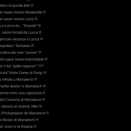
stero di questa foto !!!
per super nonna Margherita !!!
per super nonna Lucia !!!
a a Lucca da ..."Grande" !!!
i: siamo tornati da Lucca !!!
 piccola vacanza a Lucca !!!
 aspettaci. Torniamo !!!
ssifica dei miei "uomini" !!!
il mio papà siamo inarrestabili !!!
io il tuo "gatto-ragazzo" ???
iccola" Notre Dame di Parigi !!!
a infinita a Marrakech !!!
"selfie-delirio" a Marrakech !!!
 ormai sono una ragazzina !!!
alla Conceria di Marrakech !!!
 stasera al cinema: After !!!
a Photographie de Marrakech !!
al Museo di Marrakech !!!
ene: sono io la Regina !!!