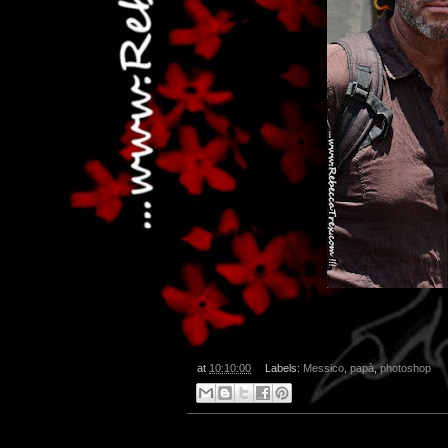
at
10:10:00
Labels:
Messico
,
papà
,
photoshop