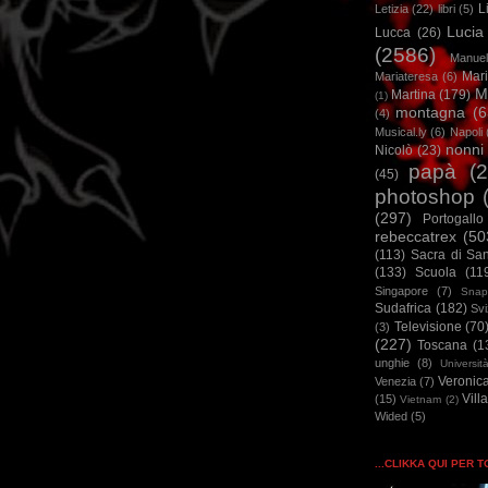
L
Letizia
(22)
libri
(5)
Lucia
Lucca
(26)
(2586)
Manuel
Mar
Mariateresa
(6)
M
Martina
(179)
(1)
montagna
(6
(4)
Musical.ly
(6)
Napoli
nonni
Nicolò
(23)
papà
(
(45)
photoshop
(297)
Portogallo
rebeccatrex
(50
(113)
Sacra di Sa
(133)
Scuola
(11
Singapore
(7)
Snap
Sudafrica
(182)
Sv
Televisione
(70
(3)
(227)
Toscana
(1
unghie
(8)
Universit
Veronic
Venezia
(7)
Vill
(15)
Vietnam
(2)
Wided
(5)
...CLIKKA QUI PER 