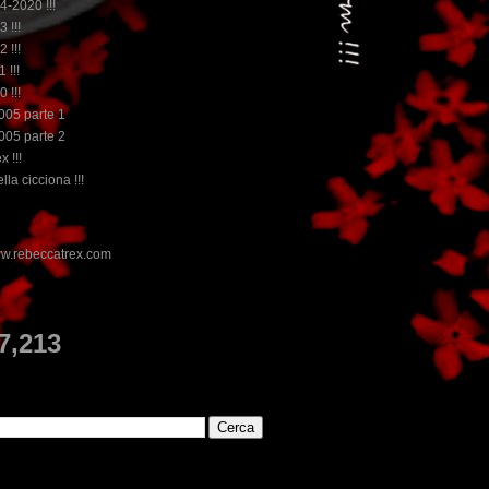
14-2020 !!!
3 !!!
2 !!!
 !!!
0 !!!
2005 parte 1
2005 parte 2
x !!!
lla cicciona !!!
E
7,213