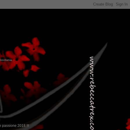
Giordania...
!
 passione 2018 !!!