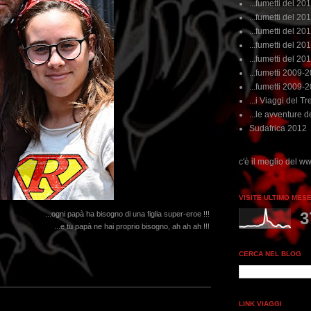
...fumetti del 20
...fumetti del 201
...fumetti del 201
...fumetti del 2011
...fumetti del 201
...fumetti 2009-
...fumetti 2009-
...i Viaggi del Tre
...le avventure de
Sudafrica 2012
...dai non perdere tempo, clikka "qui", c'è il meglio del www.rebeccatrex.com
VISITE ULTIMO MES
3
...ogni papà ha bisogno di una figlia super-eroe !!!
...e tu papà ne hai proprio bisogno, ah ah ah !!!
CERCA NEL BLOG
LINK VIAGGI