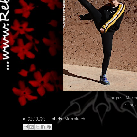
...ragazzi Marr
...e noi,
at
09:11:00
Labels:
Marrakech