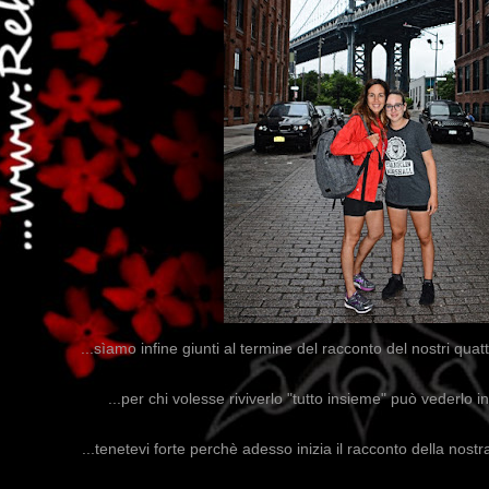
...sìamo infine giunti al termine del racconto del nostri quat
...per chi volesse riviverlo "tutto insieme" può vederlo i
...tenetevi forte perchè adesso inizia il racconto della nos