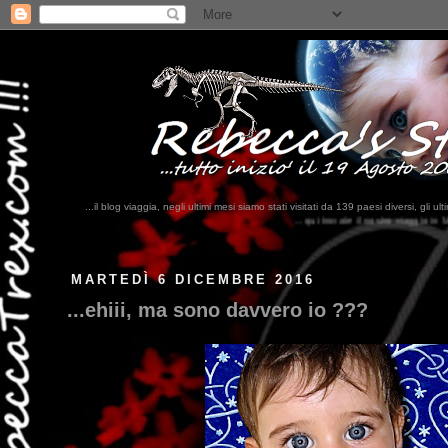
...il blog viaggia, negli ultimi mesi siamo stati visitati da 139 paesi diversi, 
...qui trovate il nostro viaggio in MESSICO 2023...
clikka qui !!!
MARTEDÌ 6 DICEMBRE 2016
...ehiii, ma sono davvero io ???