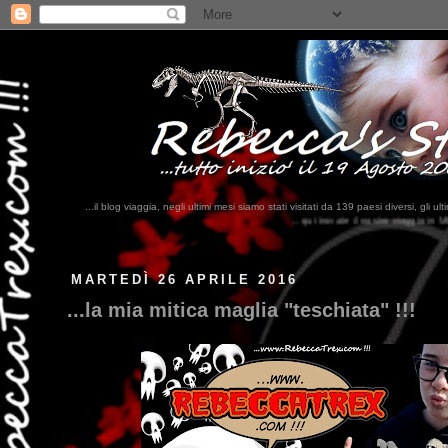
...il blog viaggia, negli ultimi mesi siamo stati visitati da 139 paesi diversi, 
...qui trovate il nostro viaggio in MESSICO 2023...
clikka qui !!!
MARTEDÌ 26 APRILE 2016
...la mia mitica maglia "teschiata" !!!