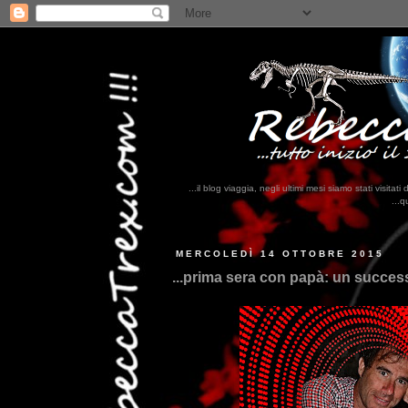
...il blog viaggia, negli ultimi mesi siamo stati visi
...qui trovate il nostro viaggio in 
MERCOLEDÌ 14 OTTOBRE 2015
...prima sera con papà: un success