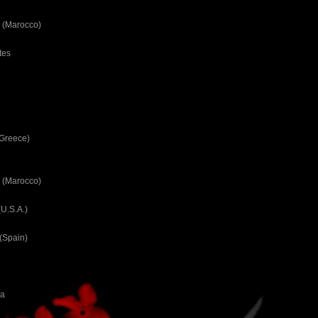
 (Marocco)
tes
(Greece)
 (Marocco)
U.S.A.)
(Spain)
ca