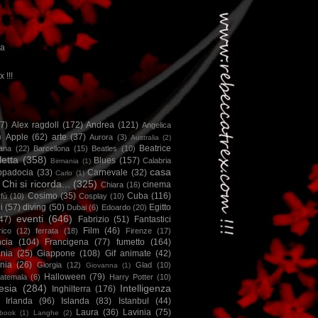
ca
x !!!
67)
Alex ragdoll
(172)
Andrea
(121)
Angelica
)
Apple
(62)
arte
(37)
Aurora
(3)
Australia
(2)
Beatrice
iana
(22)
Barcellona
(15)
Beatles
(10)
letta
(358)
Blues
(157)
Calabria
Birmania
(1)
casa
ppadocia
(33)
Carnevale
(32)
Carlo
(1)
Chi si ricorda...
(325)
cinema
Chiara
(16)
Cosimo
(35)
Cuba
(116)
fù
(10)
Cosplay
(10)
i
(57)
diving
(50)
Egitto
Dubai
(6)
Edoardo
(20)
eventi
(646)
47)
Fabrizio
(51)
Fantastici
Film
(46)
ico
(12)
ferrata
(18)
Firenze
(17)
ncia
(104)
Francigena
(77)
fumetto
(164)
nia
(25)
Giappone
(108)
Gif animate
(42)
nia
(26)
Giorgia
(12)
Glad
(10)
Giovanna
(1)
Halloween
(79)
atemala
(6)
Harry Potter
(10)
esia
(284)
Intelligenza
Inghilterra
(176)
Irlanda
(96)
Islanda
(83)
Istanbul
(44)
Laura
(36)
Lavinia
(75)
book
(1)
Langhe
(2)