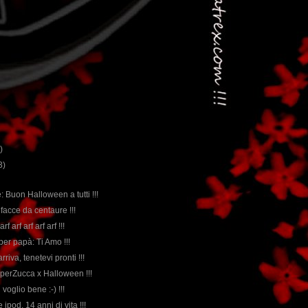
)
3)
e: Buon Halloween a tutti !!!
 facce da centaure !!!
f arf arf arf arf !!!
per papà: Ti Amo !!!
riva, tenetevi pronti !!!
SuperZucca x Halloween !!!
 vi voglio bene :-) !!!
 ipod, 14 anni di vita !!!