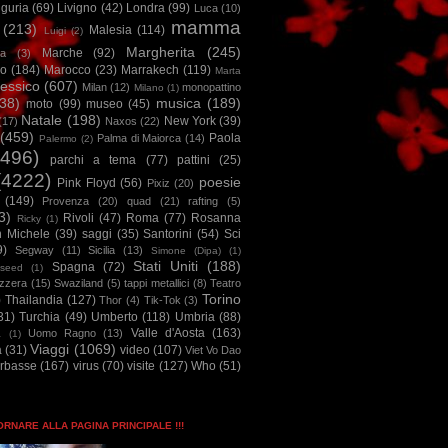
iguria
(69)
Livigno
(42)
Londra
(99)
Luca
(10)
mamma
(213)
Malesia
(114)
Luigi
(2)
Margherita
(245)
Marche
(92)
a
(3)
io
(184)
Marocco
(23)
Marrakech
(119)
Marta
essico
(607)
Milan
(12)
monopattino
Milano
(1)
38)
musica
(189)
moto
(99)
museo
(45)
Natale
(198)
New York
(39)
(17)
Naxos
(22)
(459)
Paola
Palma di Maiorca
(14)
Palermo
(2)
2496)
parchi a tema
(77)
pattini
(25)
(4222)
poesie
Pink Floyd
(56)
Pixiz
(20)
(149)
Provenza
(20)
quad
(21)
rafting
(5)
3)
Rivoli
(47)
Roma
(77)
Rosanna
Ricky
(1)
n Michele
(39)
saggi
(35)
Santorini
(54)
Sci
9)
Segway
(11)
Sicilia
(13)
Simone (Dipa)
(1)
Stati Uniti
(188)
Spagna
(72)
seed
(1)
izzera
(15)
Swaziland
(5)
tappi metallici
(8)
Teatro
Torino
)
Thailandia
(127)
Thor
(4)
Tik-Tok
(3)
31)
Turchia
(49)
Umberto
(118)
Umbria
(88)
Valle d'Aosta
(163)
Uomo Ragno
(13)
à
(1)
Viaggi
(1069)
a
(31)
video
(107)
Viet Vo Dao
arbasse
(167)
virus
(70)
visite
(127)
Who
(51)
TORNARE ALLA PAGINA PRINCIPALE !!!