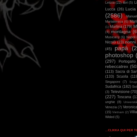
L
Letizia
(22)
libri
(5)
Lucia
Lucca
(26)
(2586)
Manuel
Mar
Mariateresa
(6)
M
Martina
(179)
(1)
montagna
(6
(4)
Musical.ly
(6)
Napoli
nonni
Nicolò
(23)
papà
(
(45)
photoshop
(297)
Portogallo
rebeccatrex
(50
(113)
Sacra di Sa
(133)
Scuola
(11
Singapore
(7)
Snap
Sudafrica
(182)
Sv
Televisione
(70
(3)
(227)
Toscana
(1
unghie
(8)
Universit
Veronic
Venezia
(7)
Vill
(15)
Vietnam
(2)
Wided
(5)
...CLIKKA QUI PER 