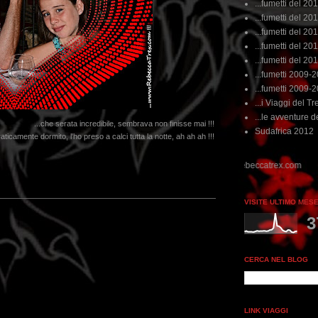
...fumetti del 20
...fumetti del 201
...fumetti del 201
...fumetti del 2011
...fumetti del 201
...fumetti 2009-
...fumetti 2009-
...i Viaggi del Tre
...le avventure de
...che serata incredibile, sembrava non finisse mai !!!
Sudafrica 2012
aticamente dormito, l'ho preso a calci tutta la notte, ah ah ah !!!
VISITE ULTIMO MES
3
CERCA NEL BLOG
LINK VIAGGI