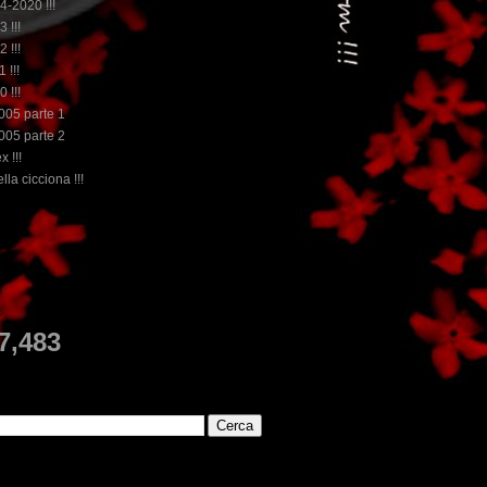
14-2020 !!!
3 !!!
2 !!!
 !!!
0 !!!
2005 parte 1
2005 parte 2
x !!!
lla cicciona !!!
...dai non perdere tempo, clikka "qui", c'è il meg
E
7,483