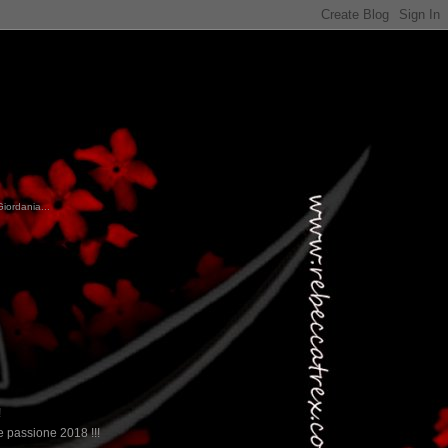
Giordania...
!
 passione 2018 !!!