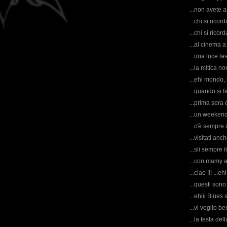
...non avete 
...chi si rico
...chi si ricor
...al cinema a
...una luce la
...la mitica n
...ehi mondo, 
...quando si fa
...prima sera
...un weekend
...c'è sempre i
...visitati anc
...sii sempre i
...con mamy a
...ciao !!! ...eh
...questi sono 
...ehiii Blues 
...vi voglio ben
...la festa de