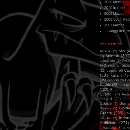
2010 Mexico
2010 Iceland
2009 Mexico
2008 South Afri
2007 Mexico
...i viaggi del Tre
ETICHETTE
Alex
(
Alessia
(19)
Animali
(303
(3)
automobile
(7)
Avigl
bicic
(44)
Belize
(2)
Ca
(21)
camper
(9)
(593)
cavallo
(43)
(35)
concerti
(9)
Cor
Davide
(25)
disegn
(183)
Emanuele
(
Quattro
(74)
Feder
forlivesi
(23)
Fra
Germa
Gabriele
(7)
Giorda
Ginevra
(7)
Grecia
(229)
Gu
Indon
Hip-Hop
(3)
Artificiale
(271)
JoyadeVilla
(8)
Junk