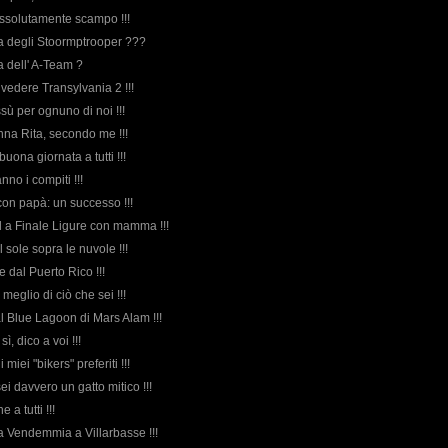
assolutamente scampo !!!
rda degli Stoormptrooper ???
da dell' A-Team ?
 vedere Transylvania 2 !!!
ssù per ognuno di noi !!!
onna Rita, secondo me !!!
buona giornata a tutti !!!
nno i compiti !!!
 con papà: un successo !!!
 a Finale Ligure con mamma !!!
l sole sopra le nuvole !!!
he dal Puerto Rico !!!
l meglio di ciò che sei !!!
l Blue Lagoon di Mars Alam !!!
i sì, dico a voi !!!
i miei "bikers" preferiti !!!
sei davvero un gatto mitico !!!
e a tutti !!!
lla Vendemmia a Villarbasse !!!