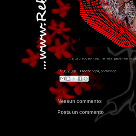
...anzi credo non sia mai finita: papà non ha pr
at
11:25:00
Labels:
papà
,
photoshop
Nessun commento:
Posta un commento