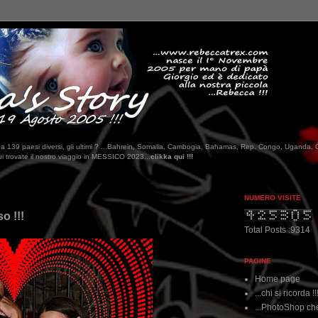
tati da 139 paesi diversi, gli ultimi ? ...Bahrein, Somalia, Cambogia, Bahamas, Rep. Congo, Uganda, 
MESSICO 2023...
clikka qui !!!
NUMERO VISITE
o !!!
Total Posts :9314
PAGINE
Home page
...chi si ricorda !!
...PhotoShop che