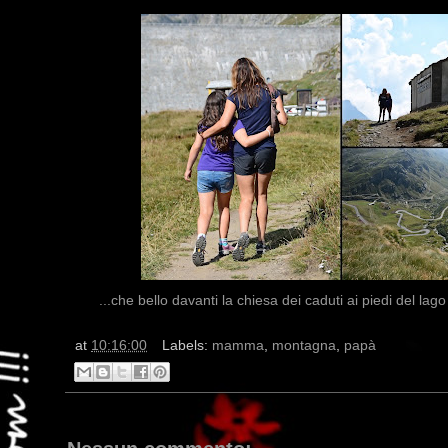
...che bello davanti la chiesa dei caduti ai piedi del lago 
at
10:16:00
Labels:
mamma
,
montagna
,
papà