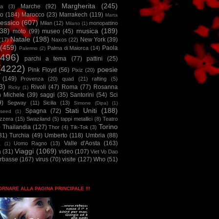
Margherita
(245)
Marche
(92)
a
(3)
io
(184)
Marocco
(23)
Marrakech
(119)
Marta
essico
(607)
Milan
(12)
monopattino
Milano
(1)
38)
musica
(189)
moto
(99)
museo
(45)
Natale
(198)
New York
(39)
(17)
Naxos
(22)
(459)
Paola
Palma di Maiorca
(14)
Palermo
(2)
2496)
parchi a tema
(77)
pattini
(25)
(4222)
poesie
Pink Floyd
(56)
Pixiz
(20)
(149)
Provenza
(20)
quad
(21)
rafting
(5)
3)
Rivoli
(47)
Roma
(77)
Rosanna
Ricky
(1)
n Michele
(39)
saggi
(35)
Santorini
(54)
Sci
9)
Segway
(11)
Sicilia
(13)
Simone (Dipa)
(1)
Stati Uniti
(188)
Spagna
(72)
seed
(1)
izzera
(15)
Swaziland
(5)
tappi metallici
(8)
Teatro
Torino
)
Thailandia
(127)
Thor
(4)
Tik-Tok
(3)
31)
Turchia
(49)
Umberto
(118)
Umbria
(88)
Valle d'Aosta
(163)
Uomo Ragno
(13)
à
(1)
Viaggi
(1069)
a
(31)
video
(107)
Viet Vo Dao
arbasse
(167)
virus
(70)
visite
(127)
Who
(51)
TORNARE ALLA PAGINA PRINCIPALE !!!