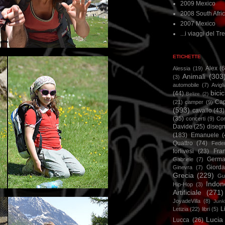
2009 Mexico
2008 South Afri
2007 Mexico
...i viaggi del Tre
ETICHETTE
Alex
(
Alessia
(19)
Animali
(303
(3)
automobile
(7)
Avigl
bicic
(44)
Belize
(2)
Ca
(21)
camper
(9)
(593)
cavallo
(43)
(35)
concerti
(9)
Cor
Davide
(25)
disegn
(183)
Emanuele
(
Quattro
(74)
Feder
forlivesi
(23)
Fra
Germa
Gabriele
(7)
Giorda
Ginevra
(7)
Grecia
(229)
Gu
Indon
Hip-Hop
(3)
Artificiale
(271)
JoyadeVilla
(8)
Junk
L
Letizia
(22)
libri
(5)
Lucia
Lucca
(26)