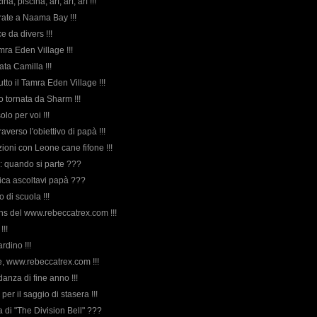
ina, piscina, arf, arf, arf !!!
erate a Naama Bay !!!
ce da divers !!!
mra Eden Village !!!
vata Camilla !!!
tutto il Tamra Eden Village !!!
o tornata da Sharm !!!
olo per voi !!!
raverso l'obiettivo di papà !!!
azioni con Leone cane fifone !!!
a: quando si parte ???
ica ascoltavi papà ???
o di scuola !!!
fans del www.rebeccatrex.com !!!
!!!
ardino !!!
, www.rebeccatrex.com !!!
 danza di fine anno !!!
per il saggio di stasera !!!
rda di "The Division Bell" ???