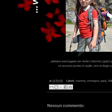
...abbiamo passeggiato per dodici chilometri (gulp!) p
mi avevano portato in spalle, sino al rifugio 
at
14:54:00
Labels:
mamma
,
montagna
,
papà
,
Val
Nessun commento: