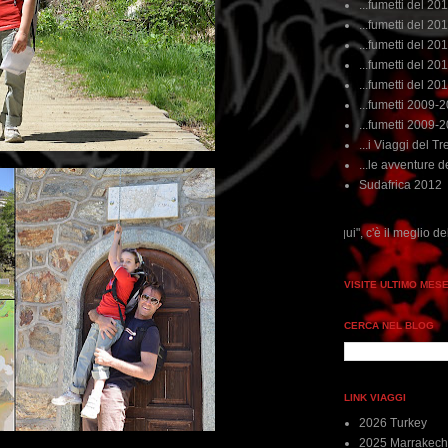
...fumetti del 20
...fumetti del 201
...fumetti del 201
...fumetti del 2011
...fumetti del 201
...fumetti 2009-
...fumetti 2009-
...i Viaggi del Tre
...le avventure de
Sudafrica 2012
...dai non perdere tempo, clikka "qui", c'è il meglio del www.rebeccatrex.com
VISITE ULTIMO MES
CERCA NEL BLOG
LINK VIAGGI
2026 Turkey
2025 Marrakech