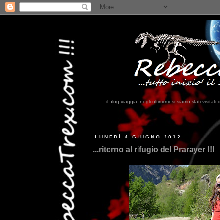
...il blog viaggia, negli ultimi mesi siamo stati visi
...
LUNEDÌ 4 GIUGNO 2012
...ritorno al rifugio del Prarayer !!!