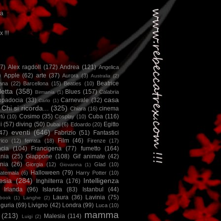
ca
x !!!
67)
Alex ragdoll
(172)
Andrea
(121)
Angelica
)
Apple
(62)
arte
(37)
Aurora
(3)
Australia
(2)
Beatrice
iana
(22)
Barcellona
(15)
Beatles
(10)
letta
(358)
Blues
(157)
Calabria
Birmania
(1)
casa
ppadocia
(33)
Carnevale
(32)
Carlo
(1)
Chi si ricorda...
(325)
cinema
Chiara
(16)
Cosimo
(35)
Cuba
(116)
fù
(10)
Cosplay
(10)
i
(57)
diving
(50)
Egitto
Dubai
(6)
Edoardo
(20)
eventi
(646)
47)
Fabrizio
(51)
Fantastici
Film
(46)
ico
(12)
ferrata
(18)
Firenze
(17)
ncia
(104)
Francigena
(77)
fumetto
(164)
nia
(25)
Giappone
(108)
Gif animate
(42)
nia
(26)
Giorgia
(12)
Glad
(10)
Giovanna
(1)
Halloween
(79)
atemala
(6)
Harry Potter
(10)
esia
(284)
Intelligenza
Inghilterra
(176)
Irlanda
(96)
Islanda
(83)
Istanbul
(44)
Laura
(36)
Lavinia
(75)
book
(1)
Langhe
(2)
iguria
(69)
Livigno
(42)
Londra
(99)
Luca
(10)
mamma
(213)
Malesia
(114)
Luigi
(2)