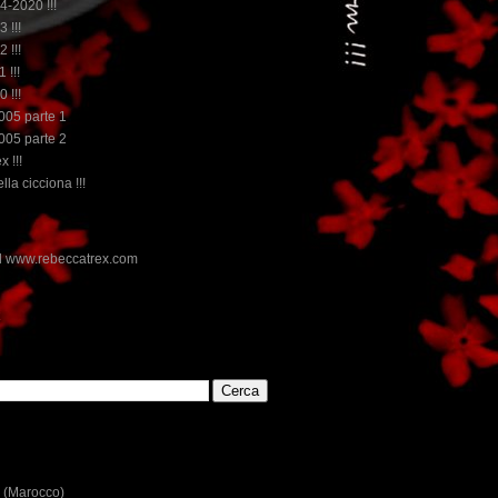
14-2020 !!!
3 !!!
2 !!!
 !!!
0 !!!
2005 parte 1
2005 parte 2
x !!!
lla cicciona !!!
E
 (Marocco)