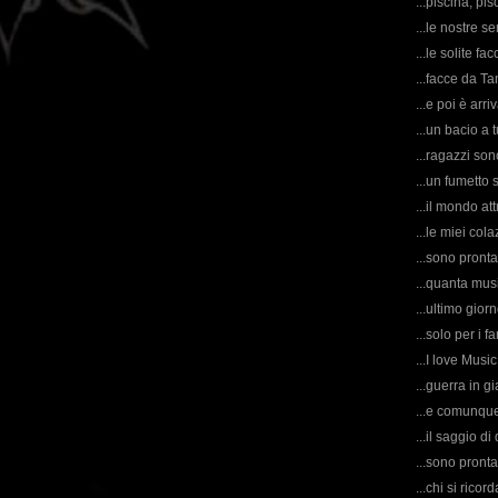
...piscina, pisc
...le nostre s
...le solite fac
...facce da Ta
...e poi è arri
...un bacio a 
...ragazzi son
...un fumetto s
...il mondo att
...le miei col
...sono pront
...quanta mus
...ultimo giorn
...solo per i 
...I love Music 
...guerra in gi
...e comunque
...il saggio di
...sono pronta 
...chi si rico