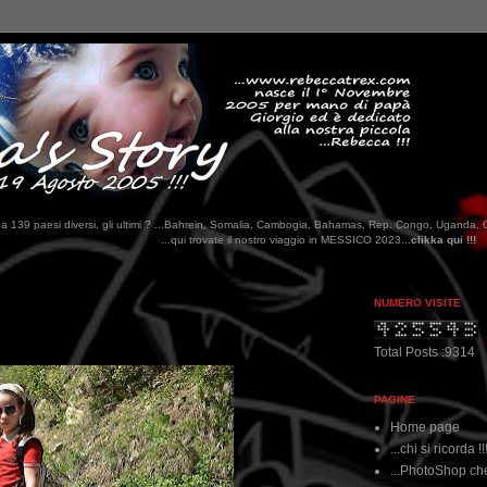
tati da 139 paesi diversi, gli ultimi ? ...Bahrein, Somalia, Cambogia, Bahamas, Rep. Congo, Uganda, 
qui trovate il nostro viaggio in MESSICO 2023...
clikka qui !!!
NUMERO VISITE
Total Posts :9314
PAGINE
Home page
...chi si ricorda !!
...PhotoShop che