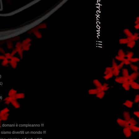
)
1)
9)
à, domani è compleanno !!!
 siamo divertiti un mondo !!!