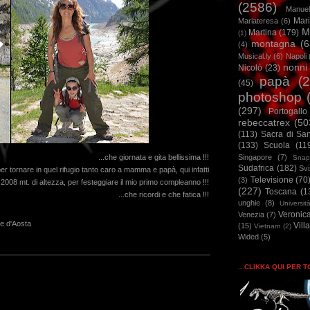
(2586)
Manuel
Mar
Mariateresa
(6)
M
Martina
(179)
(1)
montagna
(6
(4)
Musical.ly
(6)
Napoli
nonni
Nicolò
(23)
papà
(
(45)
photoshop
(297)
Portogallo
rebeccatrex
(50
(113)
Sacra di Sa
(133)
Scuola
(11
Singapore
(7)
...che giornata e gita bellissima !!!
Snap
Sudafrica
(182)
Sv
er tornare in quel rifugio tanto caro a mamma e papà, qui infatti
Televisione
(70
(3)
a 2008 mt. di altezza, per festeggiare il mio primo compleanno !!!
(227)
Toscana
(1
...che ricordi e che fatica !!!
unghie
(8)
Universit
Veronic
Venezia
(7)
le d'Aosta
Vill
(15)
Vietnam
(2)
Wided
(5)
...CLIKKA QUI PER 