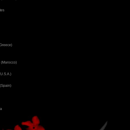
tes
(Greece)
 (Marocco)
U.S.A.)
(Spain)
ca