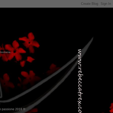
Giordania...
!
 passione 2018 !!!