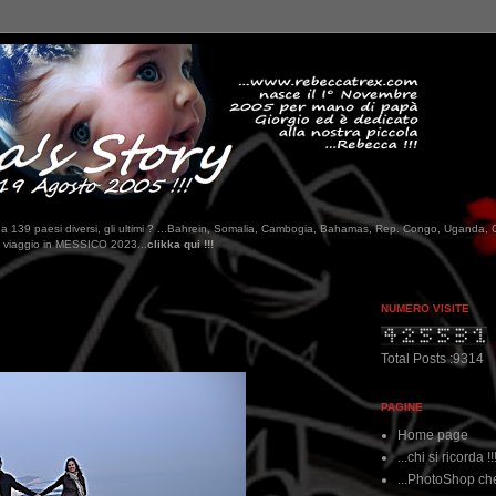
tati da 139 paesi diversi, gli ultimi ? ...Bahrein, Somalia, Cambogia, Bahamas, Rep. Congo, Uganda, 
a qui !!!
NUMERO VISITE
Total Posts :9314
PAGINE
Home page
...chi si ricorda !!
...PhotoShop che