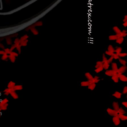
)
0)
2)