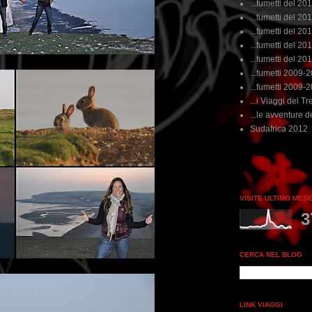
...fumetti del 20
...fumetti del 201
...fumetti del 201
...fumetti del 2011
...fumetti del 201
...fumetti 2009-
...fumetti 2009-
...i Viaggi del Tre
...le avventure de
Sudafrica 2012
VISITE ULTIMO MES
3
CERCA NEL BLOG
LINK VIAGGI