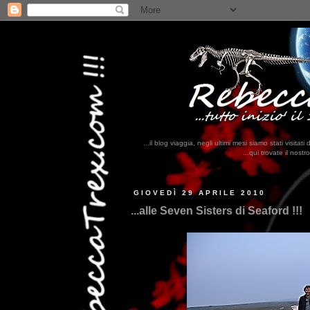
...il blog viaggia, negli ultimi mesi siamo stati visi
...qui trovate il nostro viaggio in MESSICO 2023...
clikk
GIOVEDÌ 29 APRILE 2010
...alle Seven Sisters di Seaford !!!