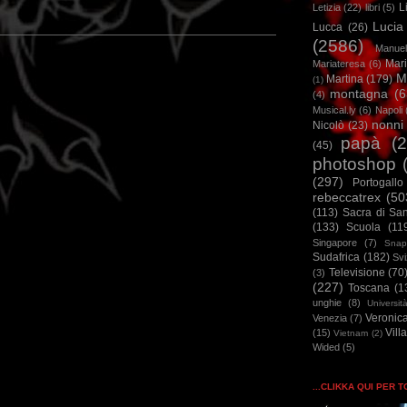
L
Letizia
(22)
libri
(5)
Lucia
Lucca
(26)
(2586)
Manuel
Mar
Mariateresa
(6)
M
Martina
(179)
(1)
montagna
(6
(4)
Musical.ly
(6)
Napoli
nonni
Nicolò
(23)
papà
(
(45)
photoshop
(297)
Portogallo
rebeccatrex
(50
(113)
Sacra di Sa
(133)
Scuola
(11
Singapore
(7)
Snap
Sudafrica
(182)
Sv
Televisione
(70
(3)
(227)
Toscana
(1
unghie
(8)
Universit
Veronic
Venezia
(7)
Vill
(15)
Vietnam
(2)
Wided
(5)
...CLIKKA QUI PER 