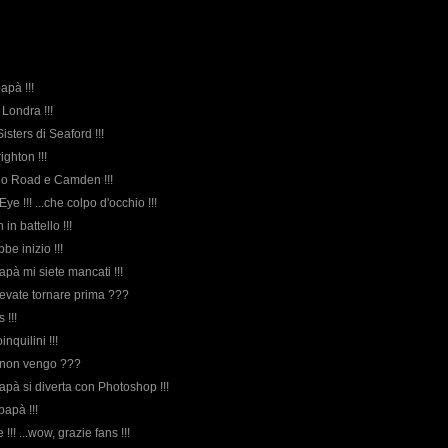
papà !!!
 Londra !!!
Sisters di Seaford !!!
ighton !!!
ello Road e Camden !!!
ye !!! ...che colpo d'occhio !!!
in battello !!!
bbe inizio !!!
pà mi siete mancati !!!
evate tornare prima ???
 !!!
oinquilini !!!
è non vengo ???
apà si diverta con Photoshop !!!
papà !!!
e !!! ...wow, grazie fans !!!