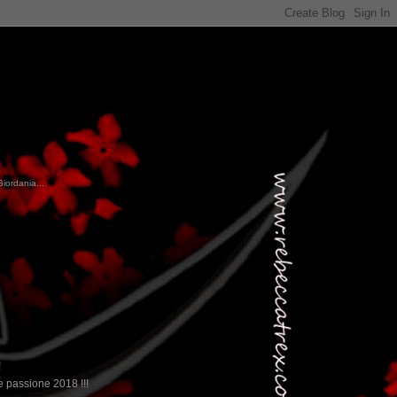
Giordania...
!
 passione 2018 !!!