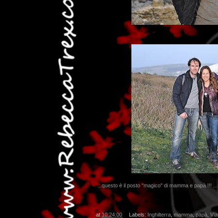
...questo è il posto "magico" di mamma e papà !!! ...m
at
10:24:00
Labels:
Inghilterra
,
mamma
,
papà
,
Via