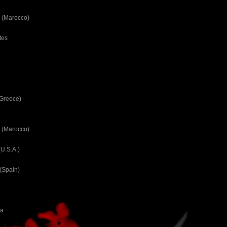
 (Marocco)
tes
(Greece)
 (Marocco)
U.S.A.)
(Spain)
ca