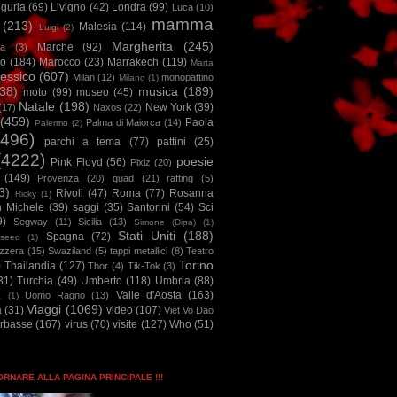
iguria
(69)
Livigno
(42)
Londra
(99)
Luca
(10)
mamma
(213)
Malesia
(114)
Luigi
(2)
Margherita
(245)
Marche
(92)
a
(3)
io
(184)
Marocco
(23)
Marrakech
(119)
Marta
essico
(607)
Milan
(12)
monopattino
Milano
(1)
38)
musica
(189)
moto
(99)
museo
(45)
Natale
(198)
New York
(39)
(17)
Naxos
(22)
(459)
Paola
Palma di Maiorca
(14)
Palermo
(2)
2496)
parchi a tema
(77)
pattini
(25)
(4222)
poesie
Pink Floyd
(56)
Pixiz
(20)
(149)
Provenza
(20)
quad
(21)
rafting
(5)
3)
Rivoli
(47)
Roma
(77)
Rosanna
Ricky
(1)
n Michele
(39)
saggi
(35)
Santorini
(54)
Sci
9)
Segway
(11)
Sicilia
(13)
Simone (Dipa)
(1)
Stati Uniti
(188)
Spagna
(72)
seed
(1)
izzera
(15)
Swaziland
(5)
tappi metallici
(8)
Teatro
Torino
)
Thailandia
(127)
Thor
(4)
Tik-Tok
(3)
31)
Turchia
(49)
Umberto
(118)
Umbria
(88)
Valle d'Aosta
(163)
Uomo Ragno
(13)
à
(1)
Viaggi
(1069)
a
(31)
video
(107)
Viet Vo Dao
arbasse
(167)
virus
(70)
visite
(127)
Who
(51)
TORNARE ALLA PAGINA PRINCIPALE !!!