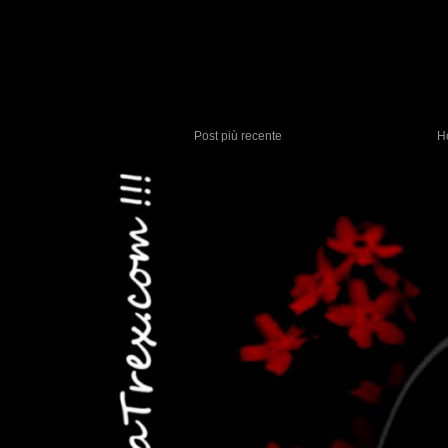
Post più recente
H