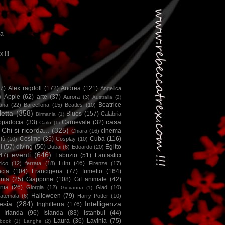
ca
x !!!
67)
Alex ragdoll
(172)
Andrea
(121)
Angelica
)
Apple
(62)
arte
(37)
Aurora
(3)
Australia
(2)
Beatrice
iana
(22)
Barcellona
(15)
Beatles
(10)
letta
(358)
Blues
(157)
Calabria
Birmania
(1)
casa
ppadocia
(33)
Carnevale
(32)
Carlo
(1)
Chi si ricorda...
(325)
cinema
Chiara
(16)
Cosimo
(35)
Cuba
(116)
fù
(10)
Cosplay
(10)
i
(57)
diving
(50)
Egitto
Dubai
(6)
Edoardo
(20)
eventi
(646)
47)
Fabrizio
(51)
Fantastici
Film
(46)
ico
(12)
ferrata
(18)
Firenze
(17)
ncia
(104)
Francigena
(77)
fumetto
(164)
nia
(25)
Giappone
(108)
Gif animate
(42)
nia
(26)
Giorgia
(12)
Glad
(10)
Giovanna
(1)
Halloween
(79)
atemala
(6)
Harry Potter
(10)
esia
(284)
Intelligenza
Inghilterra
(176)
Irlanda
(96)
Islanda
(83)
Istanbul
(44)
Laura
(36)
Lavinia
(75)
book
(1)
Langhe
(2)