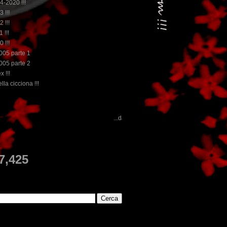
14-2020 !!!
3 !!!
2 !!!
 !!!
0 !!!
2005 parte 1
2005 parte 2
x !!!
lla cicciona !!!
...dai non perdere tempo, clikka "qui", c'è il meglio del www.rebeccatr
E
7,425