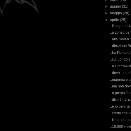
►
giugno
(31)
►
maggio
(28)
▼
aprile
(25)
...il sogno di 
...a zonzo per
...alle Seven 
...direzione Br
...tra Portob
...sul London E
...a Greenwich 
...dove tutto e
...mamma e pa
...ma non dov
...a presto fans
...divertitevi c
...e io perch
...credo che p
...il mio photo
...18.000 visit