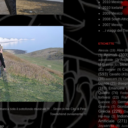
2010 Mexico
2010 Iceland
2009 Mexico
2008 South Afri
2007 Mexico
...i viaggi del Tre
ETICHETTE
Alex
(
Alessia
(19)
Animali
(303
(3)
automobile
(7)
Avigl
bicic
(44)
Belize
(2)
Ca
(21)
camper
(9)
(593)
cavallo
(43)
(35)
concerti
(9)
Cor
Davide
(25)
disegn
(183)
Emanuele
(
Quattro
(74)
Feder
forlivesi
(23)
Fra
Germa
Gabriele
(7)
Giorda
Ginevra
(7)
anca solo il sottofondo musicale !!! ...Street in the City di Pete
Grecia
(229)
Gu
Townshend ovviamente !!!
Indon
Hip-Hop
(3)
Artificiale
(271)
JoyadeVilla
(8)
Junk
ggi