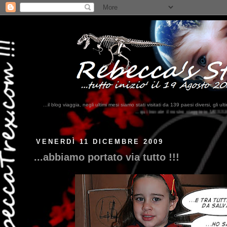
...il blog viaggia, negli ultimi mesi siamo stati visitati da 139 paesi diversi, 
...qui trovate il nostro viaggio in MESSICO 2023...
clikka qui !!!
VENERDÌ 11 DICEMBRE 2009
...abbiamo portato via tutto !!!