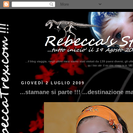
...il blog viaggia, negli ultimi mesi siamo stati visitati da 139 paesi diversi, 
...qui trovate il nostro viaggio in MESSICO 2023...
clikka qui !!!
GIOVEDÌ 2 LUGLIO 2009
...stamane si parte !!! ...destinazione ma