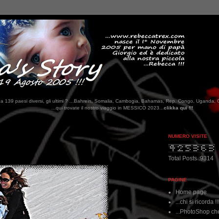
tati da 139 paesi diversi, gli ultimi ? ...Bahrein, Somalia, Cambogia, Bahamas, Rep. Congo, Uganda, 
ovate il nostro viaggio in MESSICO 2023...
clikka qui !!!
NUMERO VISITE
Total Posts :9314
PAGINE
Home page
...chi si ricorda !!
...PhotoShop che