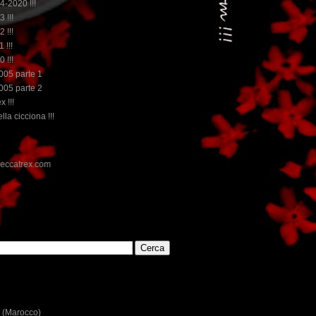
14-2020 !!!
3 !!!
2 !!!
 !!!
0 !!!
2005 parte 1
2005 parte 2
x !!!
lla cicciona !!!
E
 (Marocco)