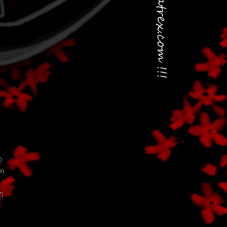
)
9)
7)