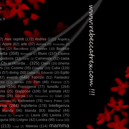
ca
x !!!
67)
Alex ragdoll
(172)
Andrea
(121)
Angelica
)
Apple
(62)
arte
(37)
Aurora
(3)
Australia
(2)
Beatrice
iana
(22)
Barcellona
(15)
Beatles
(10)
letta
(358)
Blues
(157)
Calabria
Birmania
(1)
casa
ppadocia
(33)
Carnevale
(32)
Carlo
(1)
Chi si ricorda...
(325)
cinema
Chiara
(16)
Cosimo
(35)
Cuba
(116)
fù
(10)
Cosplay
(10)
i
(57)
diving
(50)
Egitto
Dubai
(6)
Edoardo
(20)
eventi
(646)
47)
Fabrizio
(51)
Fantastici
Film
(46)
ico
(12)
ferrata
(18)
Firenze
(17)
ncia
(104)
Francigena
(77)
fumetto
(164)
nia
(25)
Giappone
(108)
Gif animate
(42)
nia
(26)
Giorgia
(12)
Glad
(10)
Giovanna
(1)
Halloween
(79)
atemala
(6)
Harry Potter
(10)
esia
(284)
Intelligenza
Inghilterra
(176)
Irlanda
(96)
Islanda
(83)
Istanbul
(44)
Laura
(36)
Lavinia
(75)
book
(1)
Langhe
(2)
iguria
(69)
Livigno
(42)
Londra
(99)
Luca
(10)
mamma
(213)
Malesia
(114)
Luigi
(2)