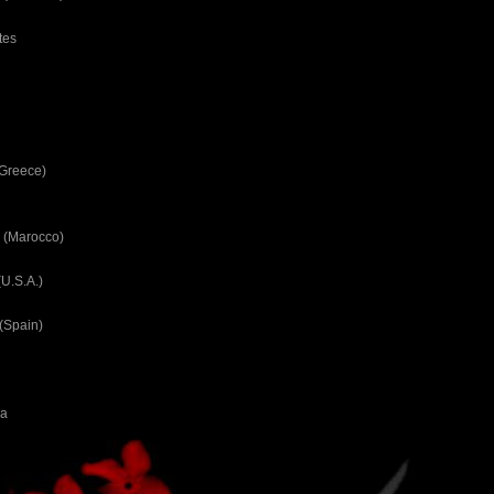
tes
(Greece)
 (Marocco)
U.S.A.)
(Spain)
ca