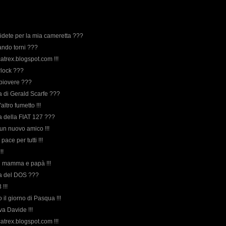
idete per la mia cameretta ???
ndo torni ???
atrex.blogspot.com !!!
rlock ???
 piovere ???
rda di Gerald Scarfe ???
n'altro fumetto !!!
rda della FIAT 127 ???
..un nuovo amico !!!
 pace per tutti !!!
!!
i mamma e papà !!!
rda del DOS ???
 !!!
 il giorno di Pasqua !!!
va Davide !!!
atrex.blogspot.com !!!