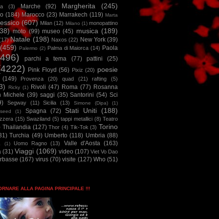
Margherita
(245)
Marche
(92)
a
(3)
io
(184)
Marocco
(23)
Marrakech
(119)
Marta
essico
(607)
Milan
(12)
monopattino
Milano
(1)
38)
musica
(189)
moto
(99)
museo
(45)
Natale
(198)
New York
(39)
(17)
Naxos
(22)
(459)
Paola
Palma di Maiorca
(14)
Palermo
(2)
2496)
parchi a tema
(77)
pattini
(25)
(4222)
poesie
Pink Floyd
(56)
Pixiz
(20)
(149)
Provenza
(20)
quad
(21)
rafting
(5)
3)
Rivoli
(47)
Roma
(77)
Rosanna
Ricky
(1)
n Michele
(39)
saggi
(35)
Santorini
(54)
Sci
9)
Segway
(11)
Sicilia
(13)
Simone (Dipa)
(1)
Stati Uniti
(188)
Spagna
(72)
seed
(1)
izzera
(15)
Swaziland
(5)
tappi metallici
(8)
Teatro
Torino
)
Thailandia
(127)
Thor
(4)
Tik-Tok
(3)
31)
Turchia
(49)
Umberto
(118)
Umbria
(88)
Valle d'Aosta
(163)
Uomo Ragno
(13)
à
(1)
Viaggi
(1069)
a
(31)
video
(107)
Viet Vo Dao
arbasse
(167)
virus
(70)
visite
(127)
Who
(51)
TORNARE ALLA PAGINA PRINCIPALE !!!