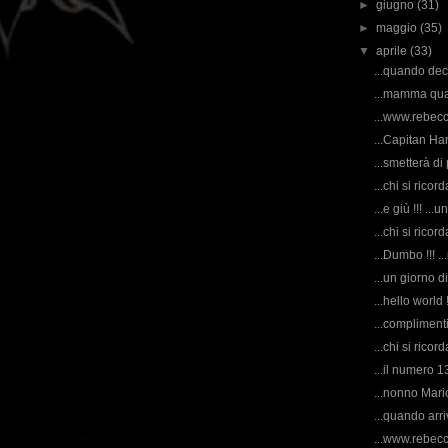
►
giugno
(31)
►
maggio
(35)
▼
aprile
(33)
...quando dec
...mamma qua
...www.rebecc
...Capitan Ha
...smetterà di
...chi si rico
...e giù !!! ...u
...chi si rico
...Dumbo !!! .
...un giorno di
...hello world !
...compliment
...chi si rico
...il numero 13
...nonno Mario
...quando arri
...www.rebecc