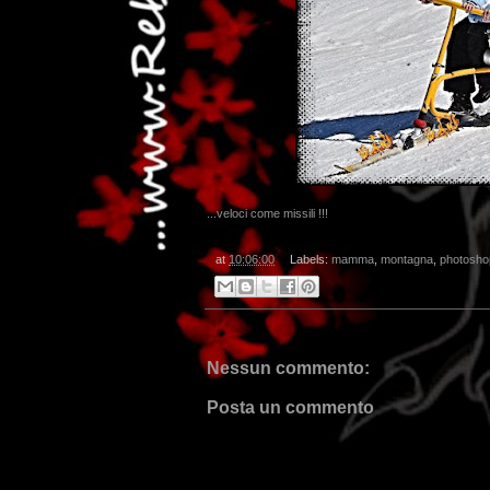
...veloci come missili !!!
...dai
at
10:06:00
Labels:
mamma
,
montagna
,
photosho
Nessun commento:
Posta un commento