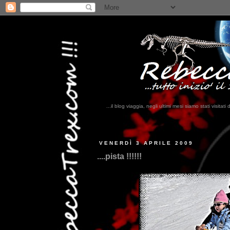
...il blog viaggia, negli ultimi mesi siamo stati visi
...qui tr
VENERDÌ 3 APRILE 2009
....pista !!!!!!