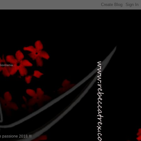
Giordania...
!
 passione 2018 !!!