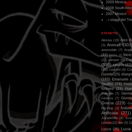
2009 Mexico
2008 South Afri
2007 Mexico
...i viaggi del Tre
ETICHETTE
Alex
(
Alessia
(19)
Animali
(303
(3)
automobile
(7)
Avigl
bicic
(44)
Belize
(2)
Ca
(21)
camper
(9)
(593)
cavallo
(43)
(35)
concerti
(9)
Cor
Davide
(25)
disegn
(183)
Emanuele
(
Quattro
(74)
Feder
forlivesi
(23)
Fra
Germa
Gabriele
(7)
Giorda
Ginevra
(7)
Grecia
(229)
Gu
Indon
Hip-Hop
(3)
Artificiale
(271)
JoyadeVilla
(8)
Junk
L
Letizia
(22)
libri
(5)
Lucia
Lucca
(26)