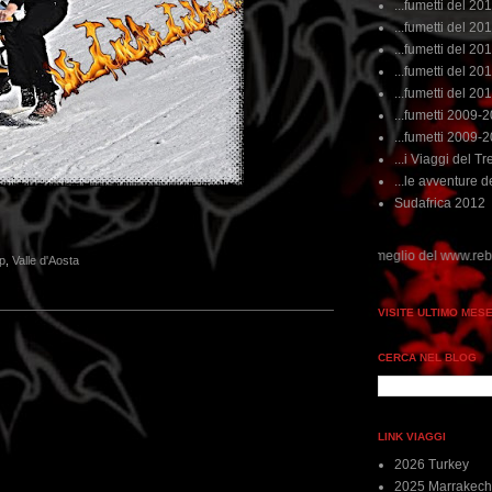
...fumetti del 20
...fumetti del 201
...fumetti del 201
...fumetti del 2011
...fumetti del 201
...fumetti 2009-
...fumetti 2009-
...i Viaggi del Tre
...le avventure de
Sudafrica 2012
 non perdere tempo, clikka "qui", c'è il meglio del www.rebeccatrex.com
p
,
Valle d'Aosta
VISITE ULTIMO MES
CERCA NEL BLOG
LINK VIAGGI
2026 Turkey
2025 Marrakech