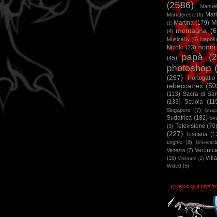
(2586)
Manuel
Mar
Mariateresa
(6)
M
Martina
(179)
(1)
montagna
(6
(4)
Musical.ly
(6)
Napoli
nonni
Nicolò
(23)
papà
(
(45)
photoshop
(297)
Portogallo
rebeccatrex
(50
(113)
Sacra di Sa
(133)
Scuola
(11
Singapore
(7)
Snap
Sudafrica
(182)
Sv
Televisione
(70
(3)
(227)
Toscana
(1
unghie
(8)
Universit
Veronic
Venezia
(7)
Vill
(15)
Vietnam
(2)
Wided
(5)
...CLIKKA QUI PER 