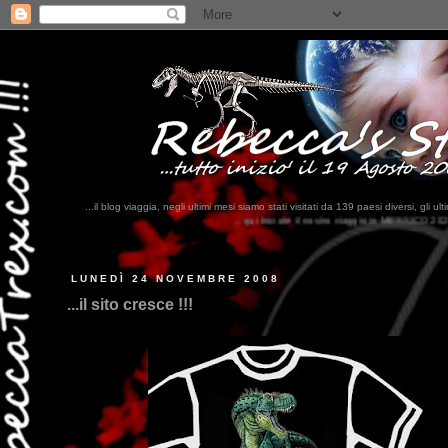
...il blog viaggia, negli ultimi mesi siamo stati visitati da 139 paesi diversi, 
...qui trovate il nostro viaggio in MESSICO 2023...
clikka qui !!!
LUNEDÌ 24 NOVEMBRE 2008
...il sito cresce !!!