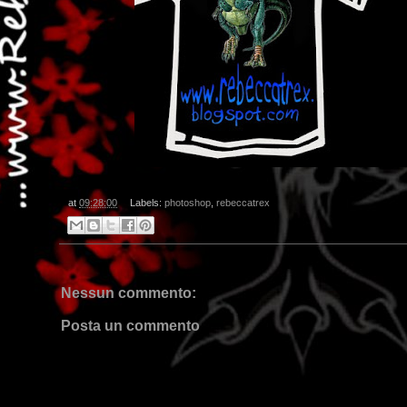
at
09:28:00
Labels:
photoshop
,
rebeccatrex
Nessun commento:
Posta un commento