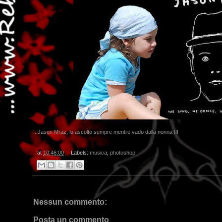
...Jason Mraz, lo ascolto sempre mentre vado dalla nonna !!!
at
10:46:00
Labels:
musica
,
photoshop
Nessun commento:
Posta un commento