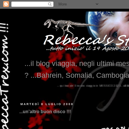
...il blog viaggia, negli ultimi me
? ...Bahrein, Somalia, Cambogi
...qui trovate il nostro viaggio in MESSICO 2023...
clikka qui !!!
MARTEDÌ 8 LUGLIO 2008
...un'altro buon disco !!!