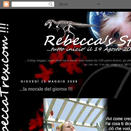
...il blog viaggia, negli ultimi mesi siamo stati visitati da 139 paesi diversi, 
...qui trovate il nostro viaggio in MESSICO 2023...
clikka qui !!!
GIOVEDÌ 15 MAGGIO 2008
...la morale del giorno !!!