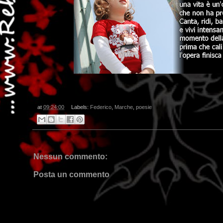
at
09:24:00
Labels:
Federico
,
Marche
,
poesie
Nessun commento:
Posta un commento