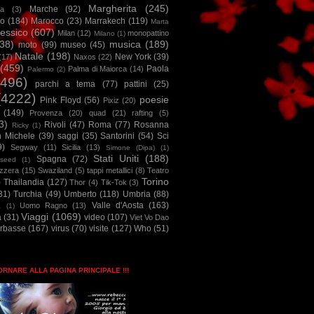
Margherita
(245)
Marche
(92)
a
(3)
io
(184)
Marocco
(23)
Marrakech
(119)
Marta
essico
(607)
Milan
(12)
monopattino
Milano
(1)
38)
musica
(189)
moto
(99)
museo
(45)
Natale
(198)
New York
(39)
(17)
Naxos
(22)
(459)
Paola
Palma di Maiorca
(14)
Palermo
(2)
2496)
parchi a tema
(77)
pattini
(25)
(4222)
poesie
Pink Floyd
(56)
Pixiz
(20)
(149)
Provenza
(20)
quad
(21)
rafting
(5)
3)
Rivoli
(47)
Roma
(77)
Rosanna
Ricky
(1)
n Michele
(39)
saggi
(35)
Santorini
(54)
Sci
9)
Segway
(11)
Sicilia
(13)
Simone (Dipa)
(1)
Stati Uniti
(188)
Spagna
(72)
seed
(1)
izzera
(15)
Swaziland
(5)
tappi metallici
(8)
Teatro
Torino
)
Thailandia
(127)
Thor
(4)
Tik-Tok
(3)
31)
Turchia
(49)
Umberto
(118)
Umbria
(88)
Valle d'Aosta
(163)
Uomo Ragno
(13)
à
(1)
Viaggi
(1069)
a
(31)
video
(107)
Viet Vo Dao
arbasse
(167)
virus
(70)
visite
(127)
Who
(51)
TORNARE ALLA PAGINA PRINCIPALE !!!