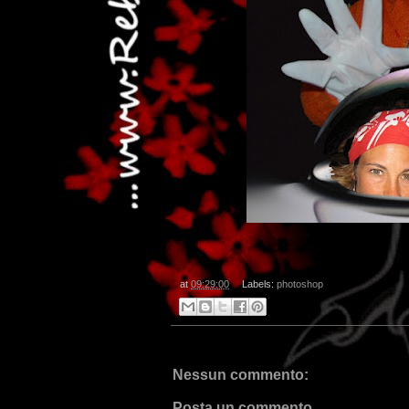
at
09:29:00
Labels:
photoshop
Nessun commento:
Posta un commento