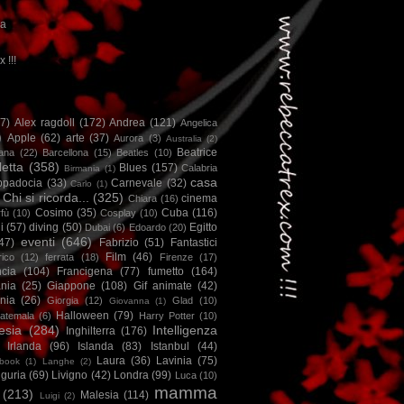
ca
x !!!
67)
Alex ragdoll
(172)
Andrea
(121)
Angelica
)
Apple
(62)
arte
(37)
Aurora
(3)
Australia
(2)
Beatrice
iana
(22)
Barcellona
(15)
Beatles
(10)
letta
(358)
Blues
(157)
Calabria
Birmania
(1)
casa
ppadocia
(33)
Carnevale
(32)
Carlo
(1)
Chi si ricorda...
(325)
cinema
Chiara
(16)
Cosimo
(35)
Cuba
(116)
fù
(10)
Cosplay
(10)
i
(57)
diving
(50)
Egitto
Dubai
(6)
Edoardo
(20)
eventi
(646)
47)
Fabrizio
(51)
Fantastici
Film
(46)
ico
(12)
ferrata
(18)
Firenze
(17)
ncia
(104)
Francigena
(77)
fumetto
(164)
nia
(25)
Giappone
(108)
Gif animate
(42)
nia
(26)
Giorgia
(12)
Glad
(10)
Giovanna
(1)
Halloween
(79)
atemala
(6)
Harry Potter
(10)
esia
(284)
Intelligenza
Inghilterra
(176)
Irlanda
(96)
Islanda
(83)
Istanbul
(44)
Laura
(36)
Lavinia
(75)
book
(1)
Langhe
(2)
iguria
(69)
Livigno
(42)
Londra
(99)
Luca
(10)
mamma
(213)
Malesia
(114)
Luigi
(2)