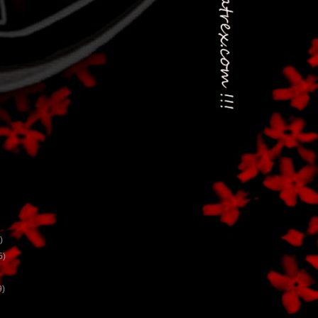
)
5)
9)