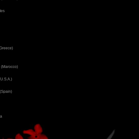
tes
(Greece)
 (Marocco)
U.S.A.)
(Spain)
ca