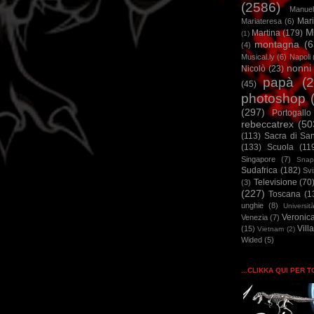
(2586)
Manuel
Mar
Mariateresa
(6)
M
Martina
(179)
(1)
montagna
(6
(4)
Musical.ly
(6)
Napoli
nonni
Nicolò
(23)
papà
(
(45)
photoshop
(297)
Portogallo
rebeccatrex
(50
(113)
Sacra di Sa
(133)
Scuola
(11
Singapore
(7)
Snap
Sudafrica
(182)
Sv
Televisione
(70
(3)
(227)
Toscana
(1
unghie
(8)
Universit
Veronic
Venezia
(7)
Vill
(15)
Vietnam
(2)
Wided
(5)
...CLIKKA QUI PER 