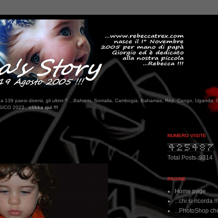
tati da 139 paesi diversi, gli ultimi ? ...Bahrein, Somalia, Cambogia, Bahamas, Rep. Congo, Uganda, 
NUMERO VISITE
Total Posts :9314
PAGINE
Home page
...chi si ricorda !!
...PhotoShop che