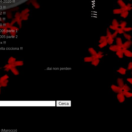
14-2020 !!!
3 !!!
2 !!!
 !!!
0 !!!
2005 parte 1
2005 parte 2
x !!!
lla cicciona !!!
...dai non perdere tempo, clikka "qui", c'è il meglio del www.rebeccatrex.com
E
 (Marocco)