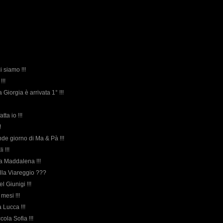
i siamo !!!
!!!
 Giorgia è arrivata 1° !!!
atta io !!!
!
ande giorno di Ma & Pà !!!
i !!!
lla Maddalena !!!
ella Viareggio ???
el Giunigi !!!
 mesi !!!
a Lucca !!!
ccola Sofia !!!