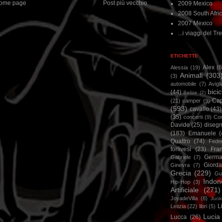
ome page
Post più vecchio
2009 Mexico
2008 South Afri
2007 Mexico
...i viaggi del Tre
ETICHETTE
Alex
(
Alessia
(19)
Animali
(303
(3)
automobile
(7)
Avigl
bicic
(44)
Belize
(2)
Ca
(21)
camper
(9)
(593)
cavallo
(43)
(35)
concerti
(9)
Cor
Davide
(25)
disegn
(183)
Emanuele
(
Quattro
(74)
Feder
forlivesi
(23)
Fra
Germa
Gabriele
(7)
Giorda
Ginevra
(7)
Grecia
(229)
Gu
Indon
Hip-Hop
(3)
Artificiale
(271)
JoyadeVilla
(8)
Junk
L
Letizia
(22)
libri
(5)
Lucia
Lucca
(26)