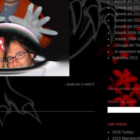
...fumetti del 20
...fumetti del 201
...fumetti del 201
...fumetti del 2011
...fumetti del 201
...fumetti 2009-
...fumetti 2009-
...i Viaggi del Tre
...le avventure de
Sudafrica 2012
...qualcuno ci aiuti !!!
VISITE ULTIMO MES
CERCA NEL BLOG
LINK VIAGGI
2026 Turkey
2025 Marrakech