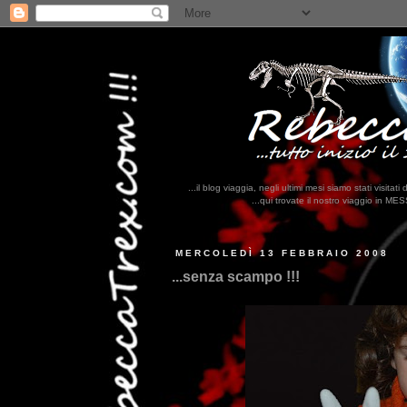
...il blog viaggia, negli ultimi mesi siamo stati visi
...qui trovate il nostro viaggio in MESSICO 2023...
clikka qui !!!
MERCOLEDÌ 13 FEBBRAIO 2008
...senza scampo !!!