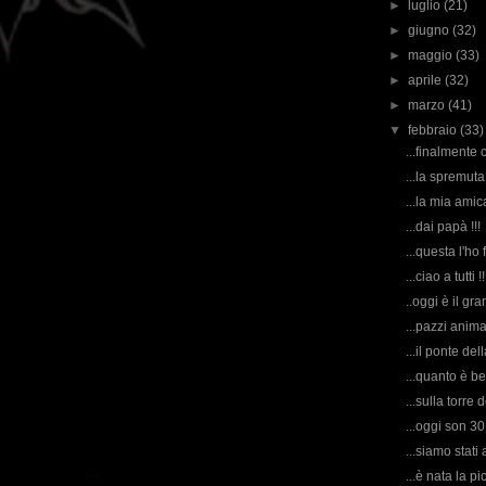
►
luglio
(21)
►
giugno
(32)
►
maggio
(33)
►
aprile
(32)
►
marzo
(41)
▼
febbraio
(33)
...finalmente c
...la spremuta 
...la mia amica
...dai papà !!!
...questa l'ho f
...ciao a tutti !!
..oggi è il gr
...pazzi animal
...il ponte de
...quanto è b
...sulla torre d
...oggi son 30
...siamo stati 
...è nata la pi