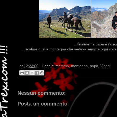
...finalmente papà è riusci
...scalare quella montagna che vedeva sempre ogni volta c
at
12:23:00
Labels:
mamma
,
montagna
,
papà
,
Viaggi
Nessun commento:
Posta un commento