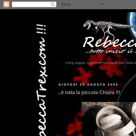
...il blog viaggia, negli ultimi mesi siamo stati visi
...qu
GIOVEDÌ 10 AGOSTO 2006
...è nata la piccola Chiara !!!