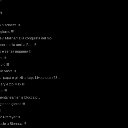
2)
a piscinetta !!!
 giorno !!!
 Levi Molinari alla conquista del mo...
con la mia amica Bea !!!
o e senza inganno !!!
 !!!!
più !!!
gio Aosta !!!
 papà e gli zii al lago Livouneaz (23...
Mary e zio Max !!!
e !!!
momentaneamente bloccato...
 grande giorno !!!
!
gio Prarayer !!!
osto a Bionnaz !!!