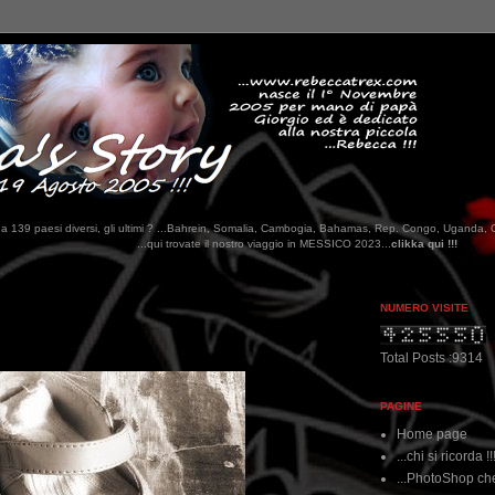
tati da 139 paesi diversi, gli ultimi ? ...Bahrein, Somalia, Cambogia, Bahamas, Rep. Congo, Uganda, 
i trovate il nostro viaggio in MESSICO 2023...
clikka qui !!!
NUMERO VISITE
Total Posts :9314
PAGINE
Home page
...chi si ricorda !!
...PhotoShop che