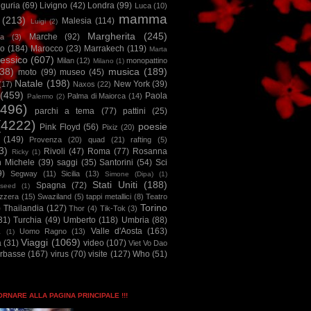
iguria
(69)
Livigno
(42)
Londra
(99)
Luca
(10)
mamma
(213)
Malesia
(114)
Luigi
(2)
Margherita
(245)
Marche
(92)
a
(3)
io
(184)
Marocco
(23)
Marrakech
(119)
Marta
essico
(607)
Milan
(12)
monopattino
Milano
(1)
38)
musica
(189)
moto
(99)
museo
(45)
Natale
(198)
New York
(39)
(17)
Naxos
(22)
(459)
Paola
Palma di Maiorca
(14)
Palermo
(2)
2496)
parchi a tema
(77)
pattini
(25)
(4222)
poesie
Pink Floyd
(56)
Pixiz
(20)
(149)
Provenza
(20)
quad
(21)
rafting
(5)
3)
Rivoli
(47)
Roma
(77)
Rosanna
Ricky
(1)
n Michele
(39)
saggi
(35)
Santorini
(54)
Sci
9)
Segway
(11)
Sicilia
(13)
Simone (Dipa)
(1)
Stati Uniti
(188)
Spagna
(72)
seed
(1)
izzera
(15)
Swaziland
(5)
tappi metallici
(8)
Teatro
Torino
)
Thailandia
(127)
Thor
(4)
Tik-Tok
(3)
31)
Turchia
(49)
Umberto
(118)
Umbria
(88)
Valle d'Aosta
(163)
Uomo Ragno
(13)
à
(1)
Viaggi
(1069)
a
(31)
video
(107)
Viet Vo Dao
arbasse
(167)
virus
(70)
visite
(127)
Who
(51)
TORNARE ALLA PAGINA PRINCIPALE !!!