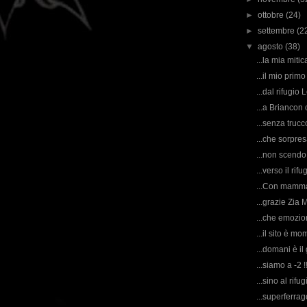
►
ottobre
(24)
►
settembre
(2
▼
agosto
(38)
...la mia mitic
...il mio primo
...dal rifugio
...a Briancon 
...senza trucc
...che sorpresa
...non scendo 
...verso il rifu
...Con mamma,
...grazie Zia 
...che emozion
...il sito è 
...domani è il
...siamo a -2 !!
...sino al rifu
...superferrag