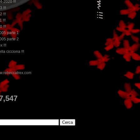
14-2020 !!!
3 !!!
2 !!!
 !!!
0 !!!
2005 parte 1
2005 parte 2
x !!!
lla cicciona !!!
E
7,547