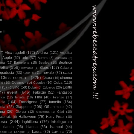
ca
x !!!
67)
Alex ragdoll
(172)
Andrea
(121)
Angelica
)
Apple
(62)
arte
(37)
Aurora
(3)
Australia
(2)
Beatrice
iana
(22)
Barcellona
(15)
Beatles
(10)
letta
(358)
Blues
(157)
Calabria
Birmania
(1)
casa
ppadocia
(33)
Carnevale
(32)
Carlo
(1)
Chi si ricorda...
(325)
cinema
Chiara
(16)
Cosimo
(35)
Cuba
(116)
fù
(10)
Cosplay
(10)
i
(57)
diving
(50)
Egitto
Dubai
(6)
Edoardo
(20)
eventi
(646)
47)
Fabrizio
(51)
Fantastici
Film
(46)
ico
(12)
ferrata
(18)
Firenze
(17)
ncia
(104)
Francigena
(77)
fumetto
(164)
nia
(25)
Giappone
(108)
Gif animate
(42)
nia
(26)
Giorgia
(12)
Glad
(10)
Giovanna
(1)
Halloween
(79)
atemala
(6)
Harry Potter
(10)
esia
(284)
Intelligenza
Inghilterra
(176)
Irlanda
(96)
Islanda
(83)
Istanbul
(44)
Laura
(36)
Lavinia
(75)
book
(1)
Langhe
(2)