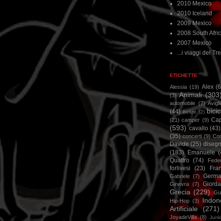
2010 Mexico
2010 Iceland
2009 Mexico
2008 South Afri
2007 Mexico
...i viaggi del Tre
ETICHETTE
Alex
(
Alessia
(19)
Animali
(303
(3)
automobile
(7)
Avigl
bicic
(44)
Belize
(2)
Ca
(21)
camper
(9)
(593)
cavallo
(43)
(35)
concerti
(9)
Cor
Davide
(25)
disegn
(183)
Emanuele
(
Quattro
(74)
Feder
forlivesi
(23)
Fra
Germa
Gabriele
(7)
Giorda
Ginevra
(7)
Grecia
(229)
Gu
Indon
Hip-Hop
(3)
Artificiale
(271)
JoyadeVilla
(8)
Junk