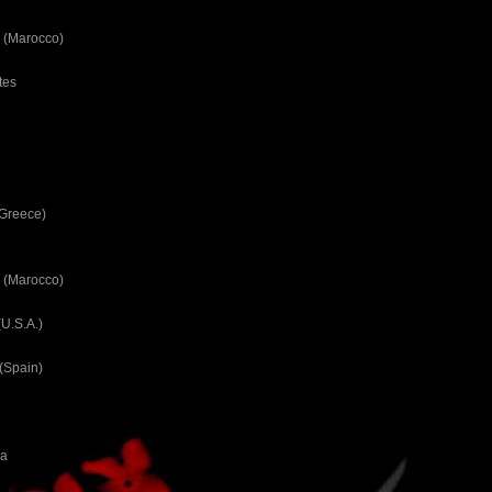
 (Marocco)
tes
(Greece)
 (Marocco)
U.S.A.)
(Spain)
ca