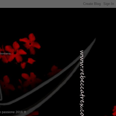
Giordania...
!
 passione 2018 !!!