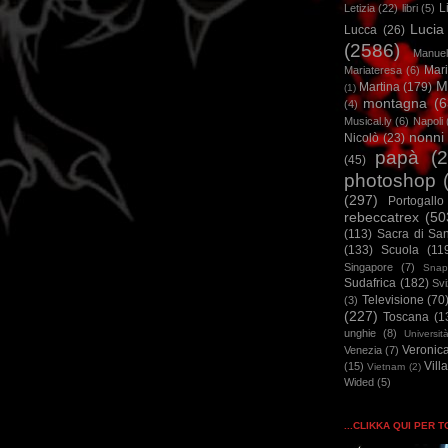
L
Letizia
(22)
libri
(5)
Lucia
Lucca
(26)
(2586)
Manuel
Mar
Mariateresa
(6)
M
Martina
(179)
(1)
montagna
(6
(4)
Musical.ly
(6)
Napoli
nonni
Nicolò
(23)
papà
(
(45)
photoshop
(297)
Portogallo
rebeccatrex
(50
(113)
Sacra di Sa
(133)
Scuola
(11
Singapore
(7)
Snap
Sudafrica
(182)
Sv
Televisione
(70
(3)
(227)
Toscana
(1
unghie
(8)
Universit
Veronic
Venezia
(7)
Vill
(15)
Vietnam
(2)
Wided
(5)
...CLIKKA QUI PER 