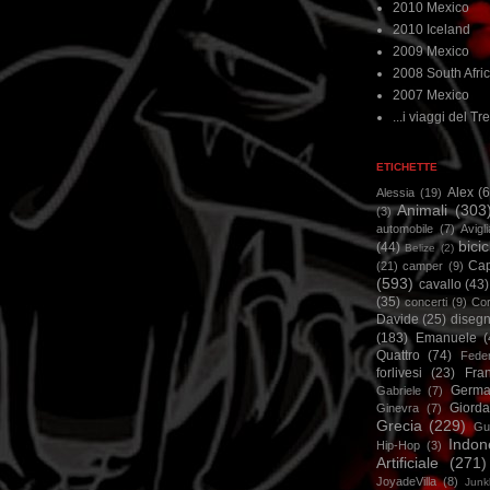
2010 Mexico
2010 Iceland
2009 Mexico
2008 South Afri
2007 Mexico
...i viaggi del Tre
ETICHETTE
Alex
(
Alessia
(19)
Animali
(303
(3)
automobile
(7)
Avigl
bicic
(44)
Belize
(2)
Ca
(21)
camper
(9)
(593)
cavallo
(43)
(35)
concerti
(9)
Cor
Davide
(25)
disegn
(183)
Emanuele
(
Quattro
(74)
Feder
forlivesi
(23)
Fra
Germa
Gabriele
(7)
Giorda
Ginevra
(7)
Grecia
(229)
Gu
Indon
Hip-Hop
(3)
Artificiale
(271)
JoyadeVilla
(8)
Junk