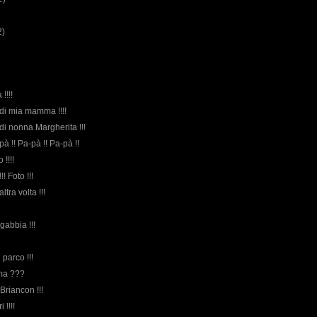
2)
!!!!
 di mia mamma !!!!
 di nonna Margherita !!!
pà !! Pa-pà !! Pa-pà !!
 !!!!
!! Foto !!!
altra volta !!!
 gabbia !!!
 parco !!!
rma ???
 Briancon !!!
 !!!!