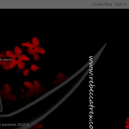
Giordania...
!
 passione 2018 !!!