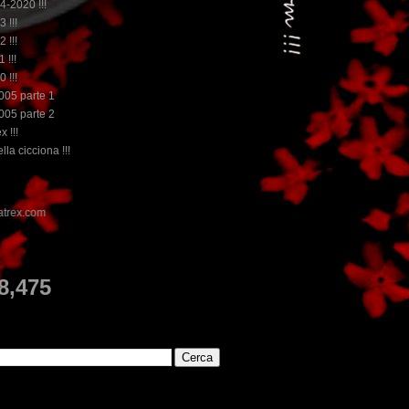
14-2020 !!!
3 !!!
2 !!!
 !!!
0 !!!
2005 parte 1
2005 parte 2
x !!!
lla cicciona !!!
E
8,475