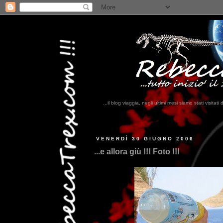
...il blog viaggia, negli ultimi mesi siamo stati visi
...qui trovate i
VENERDÌ 30 GIUGNO 2006
...e allora giù !!! Foto !!!