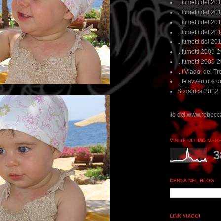
...fumetti del 20
...fumetti del 201
...fumetti del 201
...fumetti del 2011
...fumetti del 201
...fumetti 2009-
...fumetti 2009-
...i Viaggi del Tre
...le avventure de
Sudafrica 2012
erdere tempo, clikka "qui", c'è il meglio del www.rebeccatrex.com
VISITE ULTIMO MES
3
CERCA NEL BLOG
LINK VIAGGI