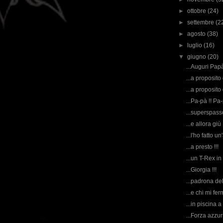
►
ottobre
(24)
►
settembre
(2
►
agosto
(38)
►
luglio
(16)
▼
giugno
(20)
...Auguri Papà 
...a proposito
...a proposito
...Pa-pà !! Pa-
...superspasso
...e allora giù !
...l'ho fatto un'
...a presto !!!
...un T-Rex in
...Giorgia !!!
...padrona del
...e chi mi fe
...in piscina a
...Forza azzurri