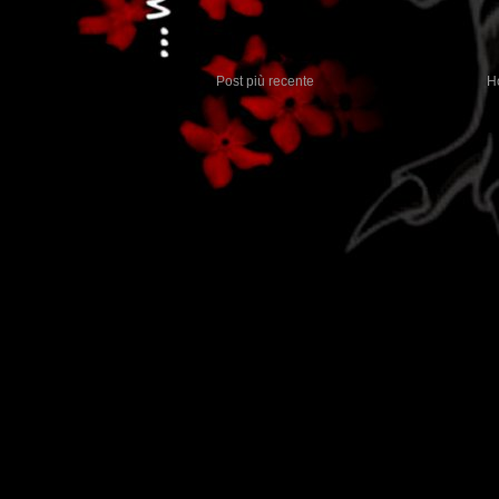
Post più recente
H