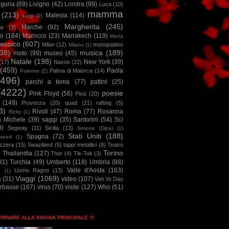
iguria
(69)
Livigno
(42)
Londra
(99)
Luca
(10)
mamma
(213)
Malesia
(114)
Luigi
(2)
Margherita
(245)
Marche
(92)
a
(3)
io
(184)
Marocco
(23)
Marrakech
(119)
Marta
essico
(607)
Milan
(12)
monopattino
Milano
(1)
38)
musica
(189)
moto
(99)
museo
(45)
Natale
(198)
New York
(39)
(17)
Naxos
(22)
(459)
Paola
Palma di Maiorca
(14)
Palermo
(2)
2496)
parchi a tema
(77)
pattini
(25)
(4222)
poesie
Pink Floyd
(56)
Pixiz
(20)
(149)
Provenza
(20)
quad
(21)
rafting
(5)
3)
Rivoli
(47)
Roma
(77)
Rosanna
Ricky
(1)
n Michele
(39)
saggi
(35)
Santorini
(54)
Sci
9)
Segway
(11)
Sicilia
(13)
Simone (Dipa)
(1)
Stati Uniti
(188)
Spagna
(72)
seed
(1)
izzera
(15)
Swaziland
(5)
tappi metallici
(8)
Teatro
Torino
)
Thailandia
(127)
Thor
(4)
Tik-Tok
(3)
31)
Turchia
(49)
Umberto
(118)
Umbria
(88)
Valle d'Aosta
(163)
Uomo Ragno
(13)
à
(1)
Viaggi
(1069)
a
(31)
video
(107)
Viet Vo Dao
arbasse
(167)
virus
(70)
visite
(127)
Who
(51)
TORNARE ALLA PAGINA PRINCIPALE !!!