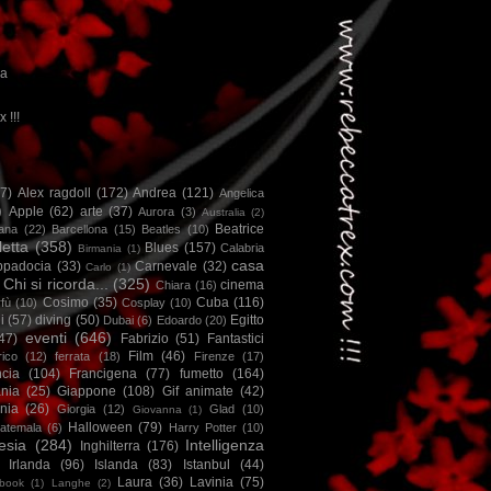
ca
x !!!
67)
Alex ragdoll
(172)
Andrea
(121)
Angelica
)
Apple
(62)
arte
(37)
Aurora
(3)
Australia
(2)
Beatrice
iana
(22)
Barcellona
(15)
Beatles
(10)
letta
(358)
Blues
(157)
Calabria
Birmania
(1)
casa
ppadocia
(33)
Carnevale
(32)
Carlo
(1)
Chi si ricorda...
(325)
cinema
Chiara
(16)
Cosimo
(35)
Cuba
(116)
fù
(10)
Cosplay
(10)
i
(57)
diving
(50)
Egitto
Dubai
(6)
Edoardo
(20)
eventi
(646)
47)
Fabrizio
(51)
Fantastici
Film
(46)
ico
(12)
ferrata
(18)
Firenze
(17)
ncia
(104)
Francigena
(77)
fumetto
(164)
nia
(25)
Giappone
(108)
Gif animate
(42)
nia
(26)
Giorgia
(12)
Glad
(10)
Giovanna
(1)
Halloween
(79)
atemala
(6)
Harry Potter
(10)
esia
(284)
Intelligenza
Inghilterra
(176)
Irlanda
(96)
Islanda
(83)
Istanbul
(44)
Laura
(36)
Lavinia
(75)
book
(1)
Langhe
(2)