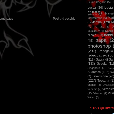
L
Letizia
(22)
libri
(5)
Lucia
Lucca
(26)
(2586)
Manuel
Mar
Mariateresa
(6)
ome page
Post più vecchio
M
Martina
(179)
(1)
montagna
(6
(4)
Musical.ly
(6)
Napoli
nonni
Nicolò
(23)
papà
(
(45)
photoshop
(297)
Portogallo
rebeccatrex
(50
(113)
Sacra di Sa
(133)
Scuola
(11
Singapore
(7)
Snap
Sudafrica
(182)
Sv
Televisione
(70
(3)
(227)
Toscana
(1
unghie
(8)
Universit
Veronic
Venezia
(7)
Vill
(15)
Vietnam
(2)
Wided
(5)
...CLIKKA QUI PER 