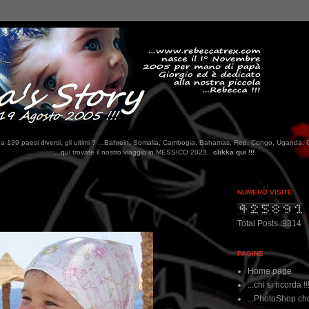
tati da 139 paesi diversi, gli ultimi ? ...Bahrein, Somalia, Cambogia, Bahamas, Rep. Congo, Uganda, 
l nostro viaggio in MESSICO 2023...
clikka qui !!!
NUMERO VISITE
Total Posts :9314
PAGINE
Home page
...chi si ricorda !!
...PhotoShop che